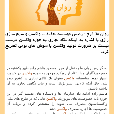
روان ما: كرج - رئیس موسسه تحقیقات واكسن و سرم سازی
رازی با اشاره به اینكه نگاه تجاری به حوزه واكسن درست
نیست بر ضرورت تولید واكسن با سوش های بومی تصریح
كرد.
به گزارش روان ما به نقل از مهر، مسعود هاشم زاده ظهر یكشنبه در
جمع خبرنگاران و با انتقاد از رویكرد موجود به حوزه
واكسن
در كشور،
اظهار نمود: متاسفانه
واكسن
بعنوان یك كالای تجاری در كشور دیده
شد، حال آنكه كالایی استراتژیك است و نباید نگاهی تجاری به آن
داشته باشیم.
هاشم زاده ادامه داد: سازمان ها و دستگاه های تصمیم گیر در این
حوزه باید خصوصیت های بیولوژیك
واكسن
هایی كه در طرح های ملی
واكسیناسیون مصرف می شوند را مشخص كرده و برپایه آن
خصوصیت ها اجازه مصرف
واكسن
دهند.
وی با تاكید بر اینكه تولید
واكسن
هایی با سوش های بومی كشور،