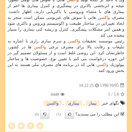
نتیجه و اثربخشی بالاتری در پیشگیری و كنترل بیماری ها اعم از
بیماری های با منشاء ویروسی یا باكتریایی دارند، اظهار داشت:
مصرف
واكسن
هایی با سوش های غیربومی ممكن است منجر به
ایجاد تغییراتی در ساختار طبیعت و اكوسیستم ویروس و باكتری شود
و همین امر مشكلات پیشگیری، كنترل و ریشه كنی بیماری را بسیار
پیچیده می كند.
رئیس موسسه تحقیقات
واكسن
و سرم سازی رازی با اشاره به
تبلیغات و رقابت بالا برای مصرف برخی
واكسن
ها در كشور،
خاطرنشان كرد: این روشی غلط است و از مسئولان تصمیم گیر در
این حوزه درخواست می كنم با تعیین نوع، خصوصیت ها و ساختار
بیولوژیك
واكسن
هایی كه در برنامه های مصرف ملی هستند به این
بخش ورود كنند.
1396/10/05
19:22:25
6448
/ 5
5.0
تگهای خبر:
بیمار
,
بیماری
,
واكسن
این مطلب را می پسندید؟
(0)
(1)