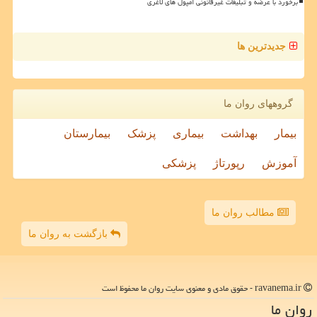
برخورد با عرضه و تبلیغات غیرقانونی آمپول های لاغری
جدیدترین ها
گروههای روان ما
بیمار
بهداشت
بیماری
پزشک
بیمارستان
آموزش
رپورتاژ
پزشکی
مطالب روان ما
بازگشت به روان ما
ravanema.ir - حقوق مادی و معنوی سایت روان ما محفوظ است
روان ما