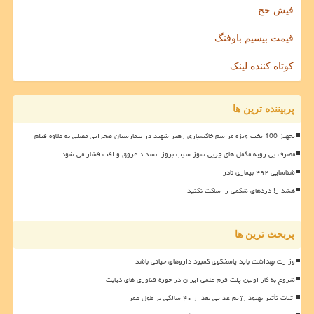
فیش حج
قیمت بیسیم باوفنگ
کوتاه کننده لینک
پربیننده ترین ها
تجهیز 100 تخت ویژه مراسم خاکسپاری رهبر شهید در بیمارستان صحرایی مصلی به علاوه فیلم
مصرف بی رویه مکمل های چربی سوز سبب بروز انسداد عروق و افت فشار می شود
شناسایی ۴۹۲ بیماری نادر
هشدار! دردهای شکمی را ساکت نکنید
پربحث ترین ها
وزارت بهداشت باید پاسخگوی کمبود داروهای حیاتی باشد
شروع به کار اولین پلت فرم علمی ایران در حوزه فناوری های دیابت
اثبات تأثیر بهبود رژیم غذایی بعد از ۴۰ سالگی بر طول عمر