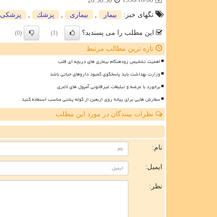
20:56:50
تگهای خبر:
بیمار
,
بیماری
,
پزشك
,
پزشكی
این مطلب را می پسندید؟
(0)
(1)
تازه ترین مطالب مرتبط
اهمیت تشخیص زودهنگام بیماری های دریچه ای قلب
وزارت بهداشت باید پاسخگوی کمبود داروهای حیاتی باشد
برخورد با عرضه و تبلیغات غیرقانونی آمپول های لاغری
سفارش هایی برای پیاده روی اربعین از کوله پشتی مناسب استفاده کنید
نظرات بینندگان در مورد این مطلب
ن
نام:
ایمیل:
نظر: