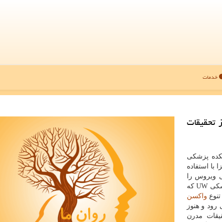
خدمات
 تحقیقات
شكده پزشكی
 با استفاده
ی ویروس را
هدف قرار می دهد، هموار كند. دبوراه فولر آزمایشگاه پزشكی UW كه
تنوع
واكسن
رود و هنوز
یقات مدرن