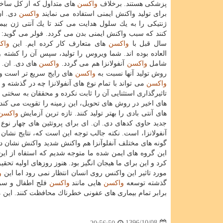
پزشكی هستند. برخلاف
واكسن
های متداول كه از كل ساخت
برای تولید واكنش ایمنی استفاده می نمایند
واكسن
دی. ان
ژنتیكی را به یك سلول هدایت می كند تا یك آنتی ژن بیما
كنند كه سبب واكنش ایمنی بدن می گردد. فولر می گوید:
سال قبل با
واكسن
های متعارف كار كرده ایم. این
واك
العاده بوده اند. شما ویروس را تولید، سپس آن را كشته 
شامل
واكسن
آنفولانزا هم می گردد.
واكسن
های دی. ان. 
روش تولید آنها نسبت به
واكسن
های رایج سریع تر است و 
واكسن
می تواند با تمام نوع های آنفولانزا چه در گذشته و 
تاثیرگذاری استثنایی آن را ثابت نكرده و محققان به سختی ت
های اخیر در روش های تحویل، این زمینه را تقویت می كن
های آنتی بادی را بهتر تولید كنند. تازه ترین آزمایش
واكسن
جدید حاوی كدهای دی. ان. ای برای پروتئین های چهار نوع
آنفولانزا، است. نكته جالب توجه این است كه، نتایج نشان 
گونه های مختلف آنفلوآنزا هم واكنش شدید واكنش نشان دا
این گروه های ایمن شده ما متوجه شدیم كه استفاه از ای
كرد و این برای ما هیجان انگیز بود. هنوز روزهای اولیه تحقی
مورد تاثیر این واكنس روی انسان انتظار نمی رود اما این
و
گذشته توسعه
واكسن
هایی مانند
واكسن
فلج اطفال و سر
برابر تمام بیماری های عفونی خطرناك محافظت كنند. این م
1396/10/08