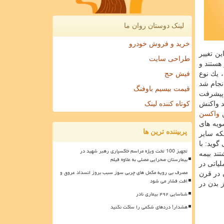
لینک دوستان روان ما
خرید و فروش خودرو
ین تغییر
طراحی سایت
 هستند و
 یك نوع
فیش حج
نجام شد
قیمت بیسیم باوفنگ
. پیشرفت
د واكنش
کوتاه کننده لینک
ن
واكسن
ویه های
پربیننده ترین ها
لكه سایر
وید: با
تجهیز 100 تخت ویژه مراسم خاکسپاری رهبر شهید در
ند بیمه
بیمارستان صحرایی مصلی به علاوه فیلم
 نتیجه عملیاتی در
مصرف بی رویه مکمل های چربی سوز سبب بروز انسداد عروق و
 در قرن
افت فشار می شود
 در قرن 21 باشند و از بدن در
شناسایی ۴۹۲ بیماری نادر
هشدار! دردهای شکمی را ساکت نکنید