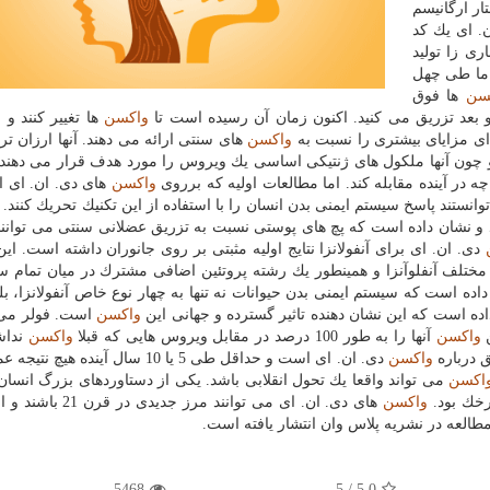
ار ارگانیسم
. ای یك كد
ری زا تولید
 ما طی چهل
سن
ها فوق
و بعد تزریق می كنید. اكنون زمان آن رسیده است تا
واكسن
ها تغییر كنند و ا
ای مزایای بیشتری را نسبت به
واكسن
های سنتی ارائه می دهند. آنها ارزان تر
چون آنها ملكول های ژنتیكی اساسی یك ویروس را مورد هدف قرار می دهند،
چه در آینده مقابله كند. اما مطالعات اولیه كه برروی
واكسن
های دی. ان. ای ا
وانستند پاسخ سیستم ایمنی بدن انسان را با استفاده از این تكنیك تحریك كنند
د و نشان داده است كه پچ های پوستی نسبت به تزریق عضلانی سنتی می توانن
دی. ان. ای برای آنفولانزا نتایج اولیه مثبتی بر روی جانوران داشته است. ای
 مختلف آنفلوآنزا و همینطور یك رشته پروتئین اضافی مشترك در میان تمام س
داده است كه سیستم ایمنی بدن حیوانات نه تنها به چهار نوع خاص آنفولانزا، ب
ده است كه این نشان دهنده تاثیر گسترده و جهانی این
واكسن
است. فولر می گ
ن
واكسن
آنها را به طور 100 درصد در مقابل ویروس هایی كه قبلا
واكسن
نداشت
ق درباره
واكسن
دی. ان. ای است و حداقل طی 5 یا 10 سال آینده هیچ
اكسن
می تواند واقعا یك تحول انقلابی باشد. یكی از دستاوردهای بزرگ انسان
خك بود.
واكسن
های دی. ان. ای می توانند مرز جدیدی
طالعه در نشریه پلاس وان انتشار یافته است.
5468
/ 5
5.0