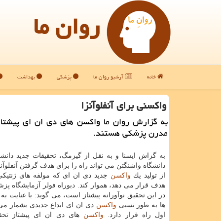
روان ما
خانه
آرشیو روان ما
پزشکی
بهداشت
واكسنی برای آنفلوآنزا
به گزارش روان ما واكسن های دی ان ای پیشتاز
مدرن پزشكی هستند.
به گزاش ایسنا و به نقل از گیزمگ، تحقیقات جدید دان
دانشگاه واشنگتن می تواند راه را برای هدف گرفتن آنفلوآنزا
از تولید یك
واكسن
جدید دی ان ای كه مولفه های ژنتیك
در این تحقیق نوآورانه پیشتاز است، می گوید: با عنایت به 
ها به طور نسبی
واكسن
دی ان ای ابداع جدیدی بشمار می 
اول راه قرار دارد.
واكسن
های دی ان ای پیشتاز تحق