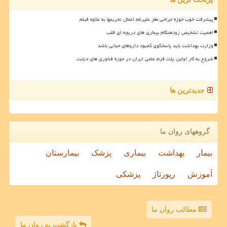
پیشرفت خوب حوزه جراحی مغز علیرغم اعمال تحریمها به علاوه فیلم
اهمیت تشخیص زودهنگام بیماری های دریچه ای قلب
وزارت بهداشت باید پاسخگوی کمبود داروهای حیاتی باشد
شروع به کار اولین پلت فرم علمی ایران در حوزه فناوری های دیابت
جدیدترین ها
گروههای روان ما
بیمار
بهداشت
بیماری
پزشک
بیمارستان
آموزش
رپورتاژ
پزشکی
مطالب روان ما
بازگشت به روان ما