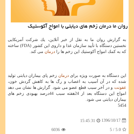
روان ما درمان زخم های دیابتی با امواج آكوستیك
به گزارش روان ما به نقل از خبر آنلاین، یك شركت آمریكایی
نخستین دستگاه با تأیید سازمان غذا و داروی این كشور (FDA) ساخته
كه به كمك امواج آكوستیك این زخم ها را
درمان
می كند.
این دستگاه به صورت ویژه برای
درمان
زخم پای بیماران دیابتی تولید
شده كه در آن آسیب به اعصاب و رگ ها به كاهش گردش خون،
عفونت
و در آخر سبب قطع عضو می شود. گزارش ها نشان می دهد
امواج این دستگاه بعد از 24هفته سبب 44درصد بهبودی زخم های
بیماران دیابتی می شود.
5454
1396/10/17
15:45:31
6036
/ 5
5.0