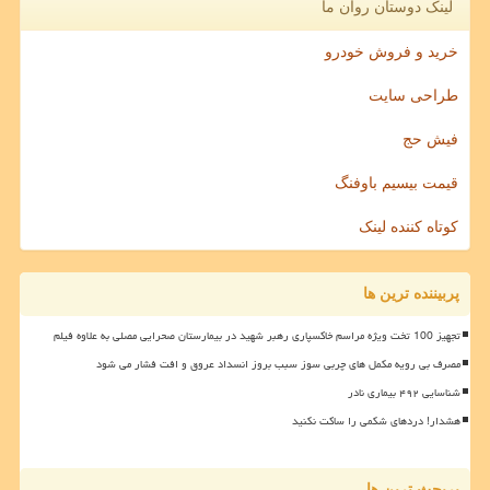
لینک دوستان روان ما
خرید و فروش خودرو
طراحی سایت
فیش حج
قیمت بیسیم باوفنگ
کوتاه کننده لینک
پربیننده ترین ها
تجهیز 100 تخت ویژه مراسم خاکسپاری رهبر شهید در بیمارستان صحرایی مصلی به علاوه فیلم
مصرف بی رویه مکمل های چربی سوز سبب بروز انسداد عروق و افت فشار می شود
شناسایی ۴۹۲ بیماری نادر
هشدار! دردهای شکمی را ساکت نکنید
پربحث ترین ها