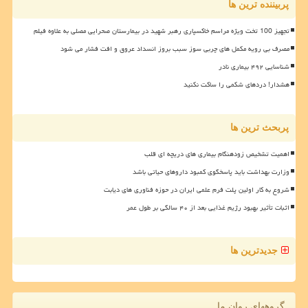
پربیننده ترین ها
تجهیز 100 تخت ویژه مراسم خاکسپاری رهبر شهید در بیمارستان صحرایی مصلی به علاوه فیلم
مصرف بی رویه مکمل های چربی سوز سبب بروز انسداد عروق و افت فشار می شود
شناسایی ۴۹۲ بیماری نادر
هشدار! دردهای شکمی را ساکت نکنید
پربحث ترین ها
اهمیت تشخیص زودهنگام بیماری های دریچه ای قلب
وزارت بهداشت باید پاسخگوی کمبود داروهای حیاتی باشد
شروع به کار اولین پلت فرم علمی ایران در حوزه فناوری های دیابت
اثبات تأثیر بهبود رژیم غذایی بعد از ۴۰ سالگی بر طول عمر
جدیدترین ها
گروههای روان ما