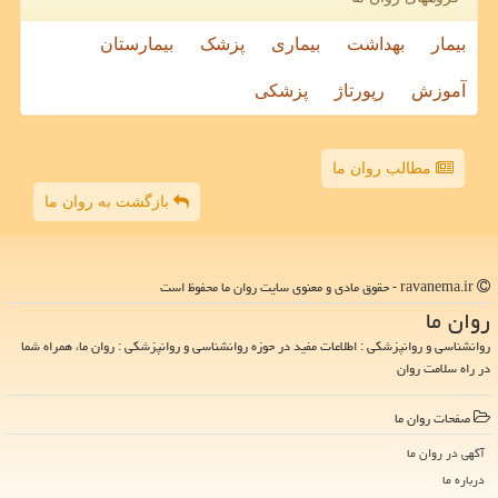
بیمار
بهداشت
بیماری
پزشک
بیمارستان
آموزش
رپورتاژ
پزشکی
مطالب روان ما
بازگشت به روان ما
ravanema.ir - حقوق مادی و معنوی سایت روان ما محفوظ است
روان ما
روانشناسی و روانپزشکی : اطلاعات مفید در حوزه روانشناسی و روانپزشکی : روان ما، همراه شما
در راه سلامت روان
صفحات روان ما
آگهی در روان ما
درباره ما