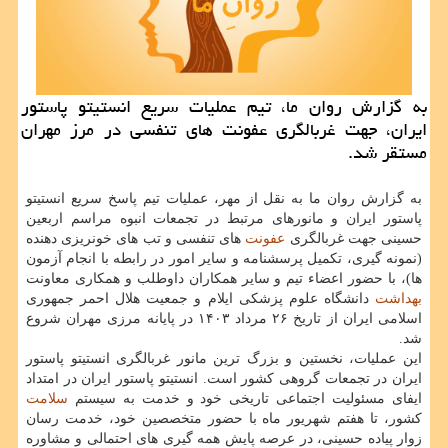
به گزارش روان ما، تیم عملیات سریع انستیتو پاستور
ایران، جهت غربالگری عفونت های تنفسی در مرز مهران
مستقر شد.
به گزارش روان ما به نقل از مهر، عملیات تیم پاسخ سریع انستیتو
پاستور ایران و مانورهای مرتبط در تجمعات انبوه مراسم اربعین
حسینی جهت غربالگری
عفونت
های تنفسی و تب های خونریزی دهنده
(نمونه گیری، تکمیل پرسشنامه و سایر امور در رابطه با انجام آزمون
ها)، با حضور اعضاء تیم و سایر همکاران داوطلب و همکاری معاونت
بهداشت
دانشگاه علوم پزشکی ایلام و جمعیت هلال احمر جمهوری
اسلامی ایران از تاریخ ۲۶ مرداد ۱۴۰۳ در پایانه مرزی مهران شروع
شد.
این عملیات، نخستین و بزرگ ترین مانور غربالگری انستیتو پاستور
ایران در تجمعات گروهی کشور است. انستیتو پاستور ایران در امتداد
ایفای مسئولیت اجتماعی تاریخی خود و خدمت به سیستم
سلامت
کشور، تا هفتم شهریور ماه با حضور متخصصین خود، خدمت رسان
زوار پیاده حسینی، در عرصه پایش همه گیری های احتمالی و مشاوره