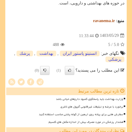
در حوزه های بهداشتی و دارویی، است.
منبع:
ravanema.ir
1403/05/29
11:33:44
488
/ 5
5.0
تگهای خبر:
انستیتو پاستور ایران
,
بهداشت
,
پزشك
,
پزشكی
این مطلب را می پسندید؟
(0)
(1)
تازه ترین مطالب مرتبط
وزارت بهداشت باید پاسخگوی کمبود داروهای حیاتی باشد
برخورد با عرضه و تبلیغات غیرقانونی آمپول های لاغری
سفارش هایی برای پیاده روی اربعین از کوله پشتی مناسب استفاده کنید
هشدار پزشکی در مورد مصرف بیش از اندازه مکمل های کلسیم
نظرات بینندگان در مورد این مطلب