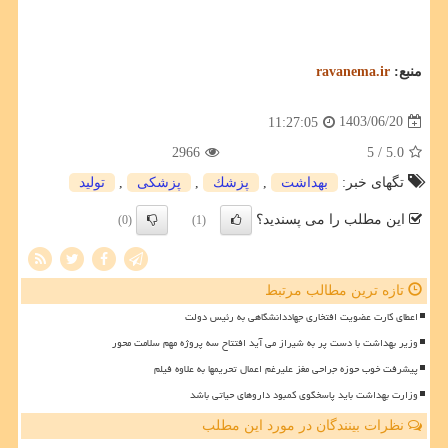
منبع:
ravanema.ir
1403/06/20
11:27:05
2966
/ 5
5.0
تگهای خبر:
بهداشت
,
پزشك
,
پزشكی
,
تولید
این مطلب را می پسندید؟
(0)
(1)
تازه ترین مطالب مرتبط
اعطای کارت عضویت افتخاری جهاددانشگاهی به رئیس دولت
وزیر بهداشت با دست پر به شیراز می آید افتتاح سه پروژه مهم سلامت محور
پیشرفت خوب حوزه جراحی مغز علیرغم اعمال تحریمها به علاوه فیلم
وزارت بهداشت باید پاسخگوی کمبود داروهای حیاتی باشد
نظرات بینندگان در مورد این مطلب