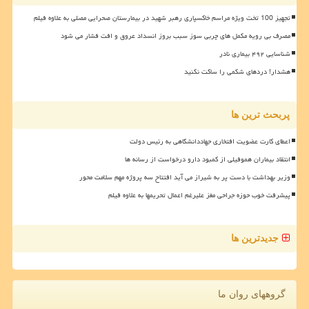
تجهیز 100 تخت ویژه مراسم خاکسپاری رهبر شهید در بیمارستان صحرایی مصلی به علاوه فیلم
مصرف بی رویه مکمل های چربی سوز سبب بروز انسداد عروق و افت فشار می شود
شناسایی ۴۹۲ بیماری نادر
هشدار! دردهای شکمی را ساکت نکنید
پربحث ترین ها
اعطای کارت عضویت افتخاری جهاددانشگاهی به رئیس دولت
انتقاد بیماران هموفیلی از کمبود دارو درخواست از رسانه ها
وزیر بهداشت با دست پر به شیراز می آید افتتاح سه پروژه مهم سلامت محور
پیشرفت خوب حوزه جراحی مغز علیرغم اعمال تحریمها به علاوه فیلم
جدیدترین ها
گروههای روان ما