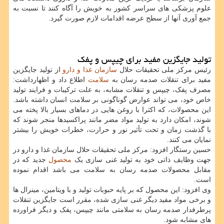
علوم پزشکی های سراسر کشور به خویش را آگاه کنند تا نسبت به
جمع آوری آنها از سطح عرضه اقدامات لازم صورت گیرد.
تولید جایگزین مفید برای چیپس و پفک
رئیس مرکز ملی تحقیقات حلال
سازمان غذا و دارو
از تولید جایگزین
مفید برای تنقلات صدمه رسان به
سلامت
اطلاع داد و اظهارداشت:
مصرف پفک، چیپس و تنقلات مشابه، به علت ترکیبات و فرایند تولید
خاص خود، می تواند عوارض گوناگونی بر سلامت انسان داشته باشد.
این محصولات، که اکثرا با روغن هایی در دماهای بسیار بالا پخته می
شوند، امکان دارد به تولید مواد مضر مانند پراکسیدها منجر شوند که
با گذشت زمان و تحت تأثیر نور و حرارت، خطرات خویش را بیشتر
نمایان می کنند.
حسین رستگار افزود: مرکز ملی تحقیقات حلال سازمان غذا و دارو در
جهت وظایف ذاتی خود به تولید غنی سازی یک
محصول
جدید که در
مقابل محصولات صدمه رسان به سلامت می باشد اقدام نموده
است.
وی افزود: این محصول که بر پایه حبوبات تولید و با ویتامین، مینرال ها
و برخی مواد مفید دیگر غنی سازی شده، مقرر است جایگزین تنقلات
پرطرفدار صدمه رسان به سلامتی مانند چیپس، پفک و دیگر فراورده
های مشابه شود.