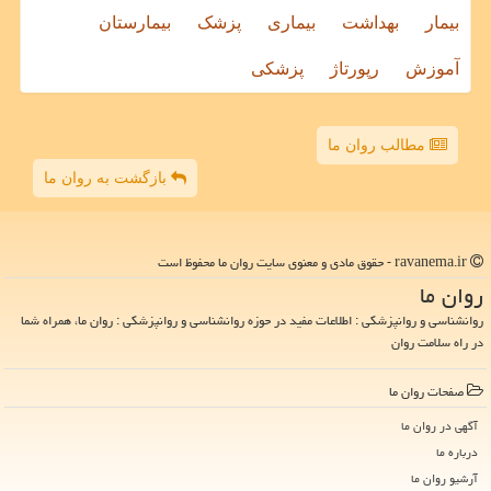
بیمار
بهداشت
بیماری
پزشک
بیمارستان
آموزش
رپورتاژ
پزشکی
مطالب روان ما
بازگشت به روان ما
ravanema.ir - حقوق مادی و معنوی سایت روان ما محفوظ است
روان ما
روانشناسی و روانپزشکی : اطلاعات مفید در حوزه روانشناسی و روانپزشکی : روان ما، همراه شما
در راه سلامت روان
صفحات روان ما
آگهی در روان ما
درباره ما
آرشیو روان ما