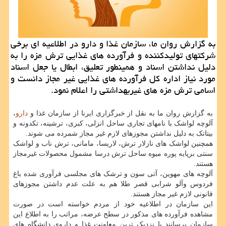
به گزارش روان ما، سازمان غذا و دارو در اطلاعیه ای برخی
شرکتهای تولیدکننده و فرآورده های غذایی ترش مزه را به
دلیل نداشتن اسناد و همینطور تعلیق، ابطال یا جعل اسناد
مورد نیاز اداره کل فرآورده های غذایی غیر مجاز دانست و
اسامی ترش مزه های غیربهداشتی را اعلام نمود.
به گزارش روان ما به نقل از خبرگزاری ایرنا از سازمان غذا و
دارو
،
آلوچه لواشک با نامهای تجاری ساحل انزلی، کبری، ترشینه، تکدونه و
بیتاتک به دلیل نداشتن مجوزهای لازم غیر مجاز شمرده می شوند.
همچنین لواشک های نازلار ترش، لاریسا، مامانی، ترش ناب و لواشک
سنتی برپایه پوره میوه ساحل ترش درسا مشمول محصولات غیرمجاز
هستند.
آلوچه های مهوین، آتی سون و ترشک های مجلسی فرآوری شده باغ
فردوس وآلو شرابی قصر طلا هم به علت عدم داشتن مجوزهای
قانونی لازم غیر مجاز هستند.
این سازمان در اطلاعیه خود از مردم خواسته است در صورت
مشاهده فرآورده های مذکور در سطح عرضه، مراتب را به اطلاع این
سازمان برسانند یا نزدیک ترین معاونت غذا و داروی دانشگاه های