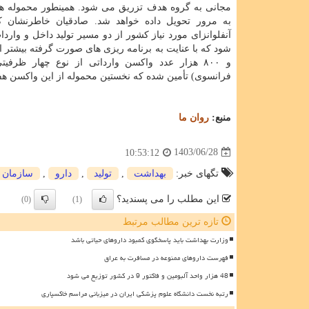
مجانی به گروه هدف تزریق می شود. همینطور محموله ه
به مرور تحویل داده خواهد شد. صادقیان خاطرنشان ک
آنفلوانزای مورد نیاز کشور از دو مسیر تولید داخل و وارد
شود که با عنایت به برنامه ریزی های صورت گرفته بیشتر ا
و ۸۰۰ هزار عدد واکسن وارداتی از نوع چهار ظرفیت
فرانسوی) تأمین شده که نخستین محموله از این واکسن هف
منبع:
روان ما
1403/06/28
10:53:12
تگهای خبر:
بهداشت
,
تولید
,
دارو
,
سازمان غ
این مطلب را می پسندید؟
(0)
(1)
تازه ترین مطالب مرتبط
وزارت بهداشت باید پاسخگوی کمبود داروهای حیاتی باشد
فهرست داروهای ممنوعه در مسافرت به عراق
48 هزار واحد آلبومین و فاکتور 9 در کشور توزیع می شود
رتبه نخست دانشگاه علوم پزشکی ایران در میزبانی مراسم خاکسپاری