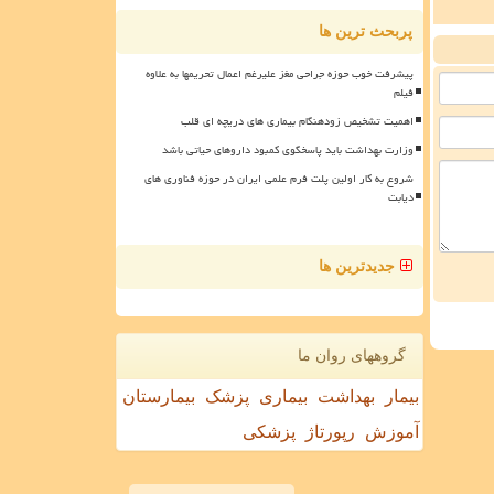
پربحث ترین ها
پیشرفت خوب حوزه جراحی مغز علیرغم اعمال تحریمها به علاوه
فیلم
اهمیت تشخیص زودهنگام بیماری های دریچه ای قلب
وزارت بهداشت باید پاسخگوی کمبود داروهای حیاتی باشد
شروع به کار اولین پلت فرم علمی ایران در حوزه فناوری های
دیابت
جدیدترین ها
گروههای روان ما
بیمار
بهداشت
بیماری
پزشک
بیمارستان
آموزش
رپورتاژ
پزشکی