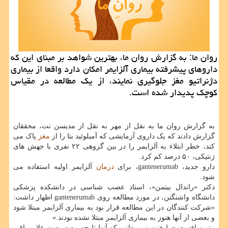
روان ما: به گزارش روان ما، بهترین شواهد بر مبنای این که
داروهای پیشرفته بیماری آلزایمر امکان دارد واقعا از بیماری
دژنراتیو مغز جلوگیری نمایند، از یک مطالعه در مقیاس
کوچک پدیدار شده است.
به گزارش روان ما به نقل از مهر به نقل از مدیسن نت، محققان
گزارش دادند که یک داروی آزمایشی که آمیلوئید بتا را از
مغز
پاک می
کند، خطر ابتلاء به آلزایمر را در بین گروهی ۲۲ نفری با جهش های
ژنتیکی، ۵۰ درصد کم کرد.
دارو جدید، gantenerumab، برای
درمان
آلزایمر اولیه استفاده می
شود.
دکتر «راندال بیتمن»، استاد عصب شناسی در دانشکده پزشکی
دانشگاه واشنگتن، در مورد مطالعه روی gantenerumab اظهار داشت:
«شرکت کنندگان در این مطالعه قرار بود به بیماری آلزایمر مبتلا شود
و بعضی از آنها هنوز به بیماری آلزایمر مبتلا نشده بودند.»
بیتمن افزود: «ما هنوز نمی دانیم که آنها تا چه مدت بدون علایم باقی