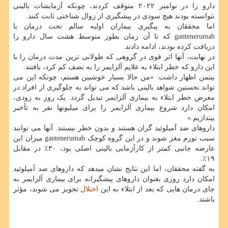
دارو را در نوامبر ۲۰۲۲ متوقف کردند، چونکه آزمایشات بالینی
نتوانسته بودند هیچ سودی در پیشگیری از زوال شناختی ثابت کنند.
اما محققان به پیگیری بیماران اولیه سالم تحت درمان با
gantenerumab که تا آن زمان بطور متوسط هشت سال دارو را
دریافت کرده بودند، ادامه دادند.
در نهایت، آنها اثر قوی در گروهی که طولانی ترین مدت درمان را با
این دارو که خطر ابتلاء به علایم آلزایمر را به نصف کم کرد، یافتند.
بیتمن اظهار داشت: «من حالا بسیار خوشبین هستم، چونکه این می
تواند نخستین شواهد بالینی باشد که می تواند به جلوگیری از افراد در
معرض خطر ابتلاء به بیماری آلزایمر تبدیل گردد. یک روز به زودی،
امکان دارد شروع بیماری آلزایمر را برای میلیونها نفر به تأخیر
بیندازیم.»
داروهای ضد آمیلوئید گران هستند و بدون خطر نیستند. آنها می توانند
سبب تورم مغز شوند و در این گروه کوچک gantenerumab میزان این
عارضه جانبی کمتر از کارآزمایی بالینی اصلی بود، ۳۰٪ در مقابل
۱۹٪.
به گفته محققان، اما این نتایج نشان میدهد که داروهای ضد آمیلوئید
امکان دارد روزی بعنوان داروهای پیشگیرانه برای بیماری آلزایمر به
جای درمان هایی که بعد از ابتلاء به این
اختلال
تجویز می شوند، مؤثر
باشند.