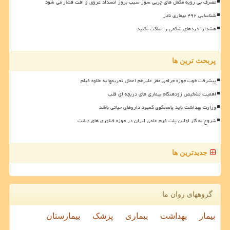
مصرف بی رویه مکمل های چربی سوز سبب بروز انسداد عروق و افت فشار می شود
شناسایی ۴۹۲ بیماری نادر
هشدار! دردهای شکمی را ساکت نکنید
پربحث ترین ها
پیشرفت خوب حوزه جراحی مغز علیرغم اعمال تحریمها به علاوه فیلم
اهمیت تشخیص زودهنگام بیماری های دریچه ای قلب
وزارت بهداشت باید پاسخگوی کمبود داروهای حیاتی باشد
شروع به کار اولین پلت فرم علمی ایران در حوزه فناوری های دیابت
جدیدترین ها
گروههای روان ما
بیمار
بهداشت
بیماری
پزشک
بیمارستان