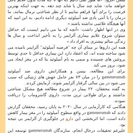
خواهند ماند- شاید چند سال یا شاید چند دهه. به جهت اینکه بهترین
فرصت را برای آنها فراهم نماییم تا از نظر شناختی نرمال بمانند، ما
درمان را با آنتی بادی ضد آمیلوئید دیگری ادامه دادیم، به این امید که
آنها هیچگاه علائمی نداشته باشند.»
وی در انتها اظهار داشت: «آنچه که ما می دانیم اینست که حداقل
میتوان شروع علایم بیماری آلزایمر را به تأخیر انداخت و سال ها
زندگی سالم بیشتری به افراد داد.»
همه این داروها بر مبنای آن چه "فرضیه آمیلوئید" آلزایمر نامیده می
شود ساخته شده اند، که اعتقاد دارد این بیماری حداقل تا حدی توسط
پروتئین های چسبنده و سمی به نام آمیلوئید بتا که در مغز ایجاد می
شود، بروز می کند.
برای این مطالعه، بیتمن و همکارانش داروی ضد آمیلوئید
gantenerumab را در میان ۷۳ نفر حامل جهش های ژنتیکی که سبب
می شود در بین سالی گرفتار آلزایمر شوند، آزمایش کردند.
به گفته محققان، ۲۲ بیمار در شروع مطالعه هیچ مشکل شناختی
نداشتند و برای طولانی ترین مدت، داروی گانتنروماب را دریافت
نمودند.
هنگامی که کارآزمایی در سال ۲۰۲۰ به پایان رسید، محققان گزارش
دادند که gantenerumab در واقع سطوح آمیلوئید را در مغز بیمار کاهش
داده است، اما اثربخشی این
دارو
در جلوگیری از آلزایمر بی نتیجه
بود.
علیرغم تحقیقات درحال انجام، سازندگان gantenerumab توسعه این