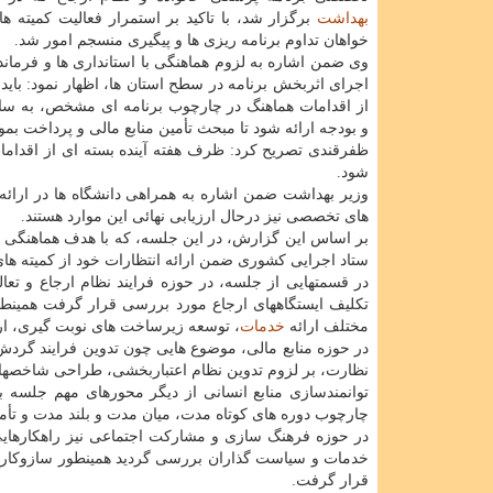
بهداشت
برگزار شد، با تاکید بر استمرار فعالیت کمیته 
خواهان تداوم برنامه ریزی ها و پیگیری منسجم امور شد.
وی ضمن اشاره به لزوم هماهنگی با استانداری ها و فرماند
اجرای اثربخش برنامه در سطح استان ها، اظهار نمود: بای
از اقدامات هماهنگ در چارچوب برنامه ای مشخص، به ساز
و بودجه ارائه شود تا مبحث تأمین منابع مالی و پرداخت ب
ظفرقندی تصریح کرد: ظرف هفته آینده بسته ای از اقداما
شود.
وزیر بهداشت ضمن اشاره به همراهی دانشگاه ها در ارائه
های تخصصی نیز درحال ارزیابی نهائی این موارد هستند.
بر اساس این گزارش، در این جلسه، که با هدف هماهنگی ه
ستاد اجرایی کشوری ضمن ارائه انتظارات خود از کمیته های
در قسمتهایی از جلسه، در حوزه فرایند نظام ارجاع و تعا
تکلیف ایستگاههای ارجاع مورد بررسی قرار گرفت همینطور
مختلف ارائه
خدمات
، توسعه زیرساخت های نوبت گیری، ارسا
در حوزه منابع مالی، موضوع هایی چون تدوین فرایند گردش
نظارت، بر لزوم تدوین نظام اعتباربخشی، طراحی شاخصهای 
توانمندسازی منابع انسانی از دیگر محورهای مهم جلسه
چارچوب دوره های کوتاه مدت، میان مدت و بلند مدت و تأم
در حوزه فرهنگ سازی و مشارکت اجتماعی نیز راهکارها
خدمات و سیاست گذاران بررسی گردید همینطور سازوکارها
قرار گرفت.