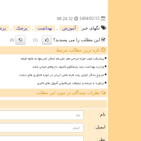
1404/02/15
08:24:32
تگهای خبر:
آموزش
,
بهداشت
,
پزشك
,
پزش
این مطلب را می پسندید؟
(0)
(1)
تازه ترین مطالب مرتبط
پیشرفت خوب حوزه جراحی مغز علیرغم اعمال تحریمها به علاوه فیلم
وزارت بهداشت باید پاسخگوی کمبود داروهای حیاتی باشد
شروع به کار اولین پلت فرم علمی ایران در حوزه فناوری های دیابت
برخورد با عرضه و تبلیغات غیرقانونی آمپول های لاغری
نظرات بینندگان در مورد این مطلب
ن
نام:
ایمیل:
نظر: