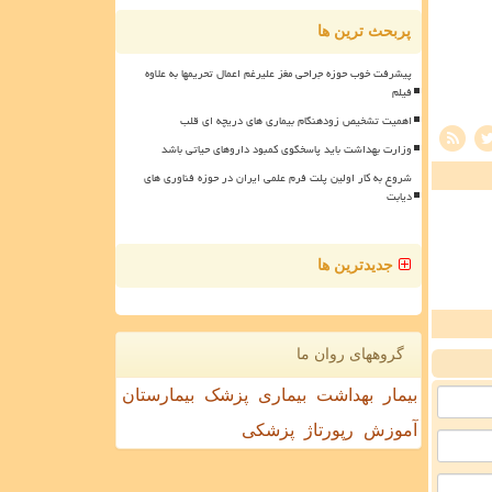
پربحث ترین ها
پیشرفت خوب حوزه جراحی مغز علیرغم اعمال تحریمها به علاوه
فیلم
اهمیت تشخیص زودهنگام بیماری های دریچه ای قلب
وزارت بهداشت باید پاسخگوی کمبود داروهای حیاتی باشد
شروع به کار اولین پلت فرم علمی ایران در حوزه فناوری های
دیابت
جدیدترین ها
گروههای روان ما
بیمار
بهداشت
بیماری
پزشک
بیمارستان
آموزش
رپورتاژ
پزشکی