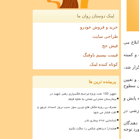
لینک دوستان روان ما
خرید و فروش خودرو
طراحی سایت
بلاغ می
فیش حج
و کمیته
قیمت بیسیم باوفنگ
کوتاه کننده لینک
زار شد،
و تعیین
پربیننده ترین ها
ان سطوح
تجهیز 100 تخت ویژه مراسم خاکسپاری رهبر شهید در
 پایش و
بیمارستان صحرایی مصلی به علاوه فیلم
مصرف بی رویه مکمل های چربی سوز سبب بروز انسداد عروق و
وزشی در
افت فشار می شود
شناسایی ۴۹۲ بیماری نادر
دهندگان
هشدار! دردهای شکمی را ساکت نکنید
رد توجه