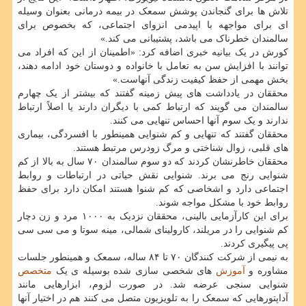
تلاش ها برای گنجاندن پوشش سمعک در بیمه درمانی بعنوان وسیله
ای برای مواجهه با اپیدمی انزوای اجتماعی، که بخصوص برای
سالمندان خطرناک می باشد، پشتیبانی می کند.»
کورش در یک بیانیه خبری اضافه کرد: «اطمینان از این که افراد می
توانند با افزایش سن به تعامل با خانواده و دوستان خود ادامه دهند،
بخش مهمی از حفظ کیفیت زندگی آنهاست.»
محققان در یادداشت های پیش زمینه گفتند که بیشتر از یک چهارم
سالمندان می گویند که ارتباط کمی با دیگران دارند یا اصلاً ارتباط
ندارند و یک سوم آنها احساس تنهایی می کنند.
محققان گفتند که تنهایی و کم شنوایی همینطور با افسردگی، بیماری
های قلبی، زوال شناختی و مرگ زودرس مرتبط هستند.
محققان خاطرنشان کردند که دو سوم سالمندان ۷۰ سال به بالا از کم
شنوایی رنج می برند. شنوایی نقش حیاتی در ارتباطات و روابط
اجتماعی دارد و اشخاصی که کم شنوا هستند امکان دارد برای حفظ
روابط خود با مشکل مواجه شوند.
برای این کارآزمایی بالینی، محققان نزدیک به ۱۰۰۰ مرد و زن دچار
کم شنوایی را در مریلند، کارولینای شمالی، مینه سوتا و می سی سی
پی پیگیری کردند.
به نیمی از شرکت کنندگان ۷۰ تا ۸۴ ساله، سمعک و همینطور جلسات
مشاوره و
آموزش
های شخصی سازی شده بوسیله ی یک
متخصص
شنوایی سنجی عرضه شد. در صورت لزوم، ابزارهایی مانند
آداپتورهایی که سمعک را به تلویزیون متصل می کنند هم در اختیار آنها