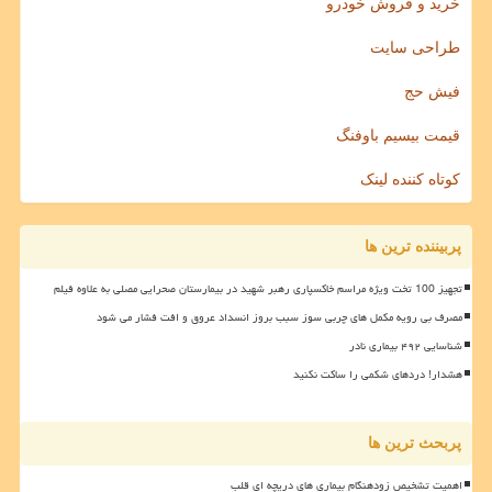
خرید و فروش خودرو
طراحی سایت
فیش حج
قیمت بیسیم باوفنگ
کوتاه کننده لینک
پربیننده ترین ها
تجهیز 100 تخت ویژه مراسم خاکسپاری رهبر شهید در بیمارستان صحرایی مصلی به علاوه فیلم
مصرف بی رویه مکمل های چربی سوز سبب بروز انسداد عروق و افت فشار می شود
شناسایی ۴۹۲ بیماری نادر
هشدار! دردهای شکمی را ساکت نکنید
پربحث ترین ها
اهمیت تشخیص زودهنگام بیماری های دریچه ای قلب