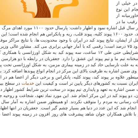
در خیلی از
ام این نوع
ورمیانه از
 رقیب ما در
تعداد کلی پیوندها بحساب می آید. جعفریان همینطور به آمار سال قبل اشاره نمود و اظهار داشت:
کشور به ثبت رسید که از این میان، نزدیک به هزار پیوند کبد، حدود ۱۶۰۰ پیوند کلیه، پیوند قلب، ریه و پانکراس هم انجام شده 
از ایشان، نتایج پیوند کبد در ایران با وجود محدودیت ها، با نتایج مراکز مو
ی وزیر
تاکید کرد: تمام موفقیت ها، حاصل تلاش تیمی است. در شرایطی حتی طی ۱۲ ساعت، سه پیوند کبد به شکل اورژانسی با
 تیم ما و تیم پیوند این عشق را دارد. جعفریان در رابطه با دو هزارمین پی
 در ارتباط با خانم ۶۵ ساله ای بود که به علت نارسایی حاد کبد در زمینه بیماری مزمن، به شکل اورژانسی تحت
ضمن اشاره به ظرفیت بالای این مرکز در انجام انواع پیوندها اضافه کرد: 
بد صورت می گیرد. همینطور علاوه بر پیوند کبد، پیوند کلیه، پانکراس و برخی دیگر از اعضا هم در
ایران نسبت به کشورهای دیگر پایین تر است و کیفیت این
خدمات
در سطح بین
ضمن اشاره به تعهد و پایداری تیم پیوند در سخت ترین شرایط کشور اظهار د
دو پیوند کبد در این مرکز انجام شد. این مورد نماد تعهد، شجاعت و روحیه جه
رسانی به مردم را متوقف نکردند. او همینطور ضمن اشاره به آمار سال ق
۱۴، در این مجتمع ۲۲۴ عمل پیوند کبد انجام شد که این عدد در دنیا هم بسیار چشم گیر است. جعفریان در انتها 
و با تلاش همکاران جوان شاهد پیشرفت های روز افزون در زمینه پیوند اعضا 