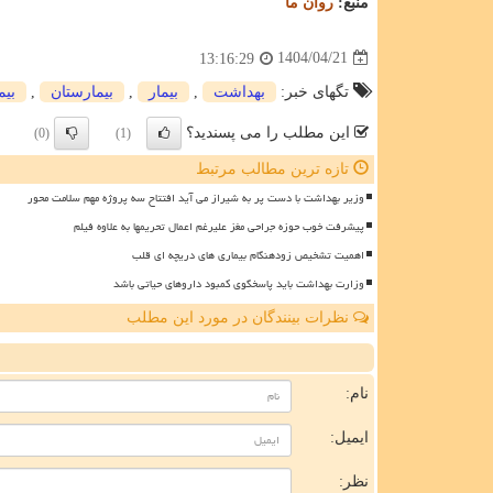
منبع:
روان ما
1404/04/21
13:16:29
تگهای خبر:
بهداشت
,
بیمار
,
بیمارستان
,
بیم
این مطلب را می پسندید؟
(0)
(1)
تازه ترین مطالب مرتبط
وزیر بهداشت با دست پر به شیراز می آید افتتاح سه پروژه مهم سلامت محور
پیشرفت خوب حوزه جراحی مغز علیرغم اعمال تحریمها به علاوه فیلم
اهمیت تشخیص زودهنگام بیماری های دریچه ای قلب
وزارت بهداشت باید پاسخگوی کمبود داروهای حیاتی باشد
نظرات بینندگان در مورد این مطلب
ن
نام:
ایمیل:
نظر: