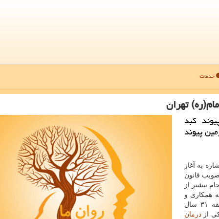
خدمات
ام(ره) تهران
وند کبد
رمین پیوند
اره به آغاز
ال ۱۳۸۰، همزمان با تصویب قانون
ام بیشتر از
ه همکاری و
تلاش بی وقفه تیم درمانی بیمارستان است. وی با سابقه ۳۱ سال
کی از
درمان