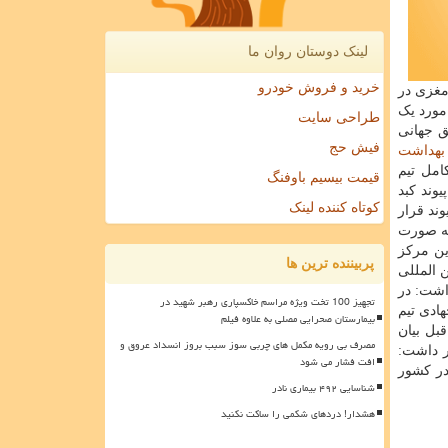
لینک دوستان روان ما
خرید و فروش خودرو
 پارسال حدود ۱۱۰۰ مورد اهدای مرگ مغزی در
است؛ این مورد یک
طراحی سایت
فق جهانی
فیش حج
بهداشت
 همکاری کامل تیم
قیمت بیسیم باوفنگ
وند کبد
کوتاه کننده لینک
 پیوند قرار
به صورت
 این مرکز
پربیننده ترین ها
 المللی
اشت: در
تجهیز 100 تخت ویژه مراسم خاکسپاری رهبر شهید در
ادی تیم
بیمارستان صحرایی مصلی به علاوه فیلم
بل بیان
مصرف بی رویه مکمل های چربی سوز سبب بروز انسداد عروق و
اظهار داشت:
افت فشار می شود
در کشور
شناسایی ۴۹۲ بیماری نادر
هشدار! دردهای شکمی را ساکت نکنید