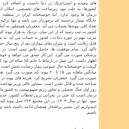
های پیچیده و استراتژیک در دنیا دانست و اضافه کرد: 
کشورها، به علت نبود زیرساخت های تخصصی، امکان انج
درمان ها وجود ندارد. اما خوشبختانه ایران در منطقه خا
جایگاه بسیار برجسته ای برخوردار می باشد و تنها ترکیه
مزیت مهم در حوزه
سلامت
کشور به حساب می آید. به نقل 
قابل رقابت است و میزان بقای بیماران بعد از پنج سال حدود ۷۵ درصد است؛ رقمی که با آمار جهانی برابری می کند. مشاور عال
پزشکی صورت می گیرد. این کار عشق می خواهد و خوشبختانه
اظهار داشت: این عمل
گرفت و خوشبختانه حال عمومی بیمار رضایت بخش است. وی 
میانگین ماهانه بین ۱۵ تا ۲۰ پیوند ک
صورت می گیرد. جعفریان تصریح کرد: هزینه های پیوند در 
شناخته شده و قابل تقدیر است. مشاور عالی وزیر بهداشت 
روز اول جنگ تحمیلی و تجاوز رژیم صهیونیستی به کشورمان، 
درمان است که حتی در بحرانی ترین لحظات کشور، خدمات 
نمود: تنها در سال ۰۳
امیدواریم این مسیر پرافتخار همچنان ادامه داشته باشد 
باشیم.