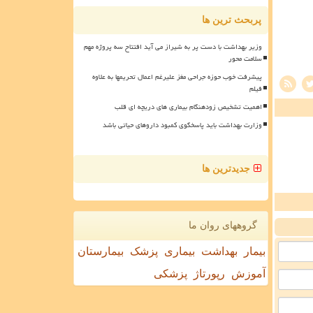
پربحث ترین ها
وزیر بهداشت با دست پر به شیراز می آید افتتاح سه پروژه مهم
سلامت محور
پیشرفت خوب حوزه جراحی مغز علیرغم اعمال تحریمها به علاوه
فیلم
اهمیت تشخیص زودهنگام بیماری های دریچه ای قلب
وزارت بهداشت باید پاسخگوی کمبود داروهای حیاتی باشد
جدیدترین ها
گروههای روان ما
بیمار
بهداشت
بیماری
پزشک
بیمارستان
آموزش
رپورتاژ
پزشکی