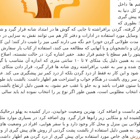
شم ها داخل
کل دنیا به
 که تنها راه پیش گیری
؛ بطوری که
 گرفته، گردن برافراشته تا جایی که گوش ها در امتداد شانه قرار گیرد و شان
وسایل مورد استفاده در ادارات و دفتر کار هم می توانند نقش به سزایی در ص
 مدت طولانی گردن خودرا خم نگه می دارند کمی میز را شیب دار کنند؛ این کار 
ان و دانشجویان و یا آنهایی که مطالعه می کنند، استفاده از کتاب یار سفارش
مانیتور را هم سطح با چشم قرار دهند. حقیر اشاره کرد: در حالت نشسته، اصلاح
جلو آمده و قوز کرده گردن بدون اصلاح کمر ممکن نیست، به همین دلیل یک متکای ۷ تا ۱۰ سانتی متری که اندازه 
 شده و سر به عقب برافراشته روی شانه ها قرار گیرد، قرار دادن متکای 
د و این کار نه فقط از درد گردن بلکه از درد کمر نیز پیشگیری می کند. ع
 سر روی بالشت در هنگام خواب و استراحت هم اظهار داشت: بالشت باید طو
 ستون فقرات باشد و به جلو یا عقب خم نشود، به همین دلیل ارتفاع بالشت
انتخاب مطلوبی است، همین طور اگر نوع پر را انتخاب نموده اید باید سالی 
انست و اضافه کرد: بهترین وضعیت خوابیدن، دراز کشیده به پهلو درحالیکه
شیده اید و متکایی زیر زانوها قرار گیرد. وی اضافه کرد: در بسیاری موارد مث
انی بین منزل و محل کار وجود دارد و یا سفر هوایی، افراد در وضعیت ها
د. به همین دلیل استفاده از بالشت پشت گردنی از روش های پیش گیری از و
رزش
های خاص مورد استفاده برای پیش گیری از درد گردن هم اظهار داشت