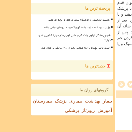
وان قدم
با پزشک
پربحث ترین ها
ید و یا
اهمیت تشخیص زودهنگام بیماری های دریچه ای قلب
 بعد از
شانه آن
وزارت بهداشت باید پاسخگوی کمبود داروهای حیاتی باشد
ز گردد. پس از
شروع به کار اولین پلت فرم علمی ایران در حوزه فناوری های
گردن خم
دیابت
بک و یا
اثبات تأثیر بهبود رژیم غذایی بعد از ۴۰ سالگی بر طول عمر
جدیدترین ها
گروههای روان ما
بیمار
بهداشت
بیماری
پزشک
بیمارستان
آموزش
رپورتاژ
پزشکی