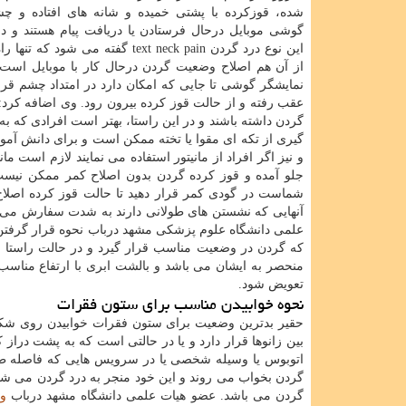
شده، قوزکرده با پشتی خمیده و شانه های افتاده و چ
گوشی موبایل درحال فرستادن یا دریافت پیام هستند و در 
این نوع درد گردن text neck pain گفته می شود
از آن هم اصلاح وضعیت گردن درحال کار با موبایل است
نمایشگر گوشی تا جایی که امکان دارد در امتداد چشم قرار
عقب رفته و از حالت قوز کرده بیرون رود. وی اضافه کرد: 
گردن داشته باشند و در این راستا، بهتر است افرادی که به
گیری از تکه ای مقوا یا تخته ممکن است و برای دانش آموز
و نیز اگر افراد از مانیتور استفاده می نمایند لازم است 
شماست در گودی کمر قرار دهید تا حالت قوز کرده اصلاح
آنهایی که نشستن های طولانی دارند به شدت سفارش می شو
علمی دانشگاه علوم پزشکی مشهد درباب نحوه قرار گرفتن
که گردن در وضعیت مناسب قرار گیرد و در حالت راستا با
منحصر به ایشان می باشد و بالشت ابری با ارتفاع مناسب 
تعویض شود.
نحوه خوابیدن مناسب برای ستون فقرات
حقیر بدترین وضعیت برای ستون فقرات خوابیدن روی شکم د
بین زانوها قرار دارد و یا در حالتی است که به پشت دراز ک
اتوبوس یا وسیله شخصی یا در سرویس هایی که فاصله طول
گردن بخواب می روند و این خود منجر به درد گردن می شو
گردن می باشد. عضو هیات علمی دانشگاه مشهد درباب
و