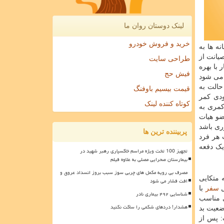
لینک دوستان روان ما
خرید و فروش خودرو
ه ها به
یانت از
طراحی سایت
با بهره
فیش حج
 می شود
 حالت به
قیمت بیسیم باوفنگ
آن متناسب با گودی کمر
کوتاه کننده لینک
کمری به
ضو هیات
ری باشد
پربیننده ترین ها
 هر فرد
یک دفعه
تجهیز 100 تخت ویژه مراسم خاکسپاری رهبر شهید در
بیمارستان صحرایی مصلی به علاوه فیلم
مصرف بی رویه مکمل های چربی سوز سبب بروز انسداد عروق و
 متکایی
افت فشار می شود
ل
سفر
با
شناسایی ۴۹۲ بیماری نادر
ی مناسب
هشدار! دردهای شکمی را ساکت نکنید
ضعیت بد
: پس از