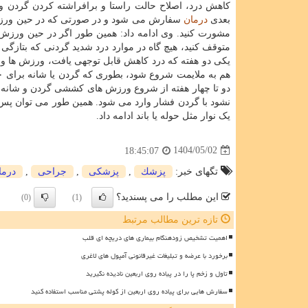
کاهش درد، اصلاح حالت راستا و برافراشته کردن گردن 
بعدی
درمان
سفارش می شود و در صورتی که در حین ورزش در
مشورت کنید. وی ادامه داد: همین طور اگر در حین ورزش
متوقف کنید، هیچ گاه در موارد درد شدید گردنی که بتازگی 
یکی دو هفته که درد کاهش قابل توجهی یافت، ورزش ها و 
دو تا چهار هفته از شروع ورزش های کششی گردن و شانه،
نشود با گردن فشار وارد می شود. همین طور می توان پس
یک نوار مثل حوله یا باند ادامه داد.
1404/05/02
18:45:07
تگهای خبر:
پزشك
,
پزشكی
,
جراحی
,
درما
این مطلب را می پسندید؟
(0)
(1)
تازه ترین مطالب مرتبط
اهمیت تشخیص زودهنگام بیماری های دریچه ای قلب
برخورد با عرضه و تبلیغات غیرقانونی آمپول های لاغری
تاول و زخم پا را در پیاده روی اربعین نادیده نگیرید
سفارش هایی برای پیاده روی اربعین از کوله پشتی مناسب استفاده کنید