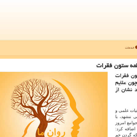
خدمات
طمه ستون فقرات
ن فقرات
ون علایم
 نشان از
هیات علمی و
 مشهد، با
وامع امروز
اضافه کرد:
 که گردن خم