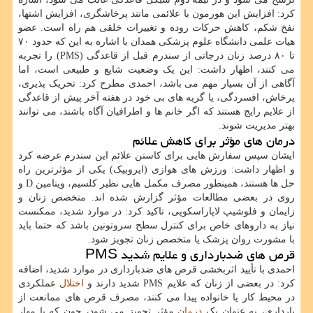
کرد: افزایش این هورمون با علائمی مانند پرخاشگری، افزایش اشتها،
نفخ شکم، کاهش حرکات روده و تغییرات خلقی هم راه است. عضو
هیات علمی دانشگاه علوم پزشکی همدان با اشاره به این که حدود ۷۰
تا ۸۰ درصد زنان درجاتی از سندرم قبل از قاعدگی (PMS) را تجربه
می کنند، اظهار داشت: این یک وضعیت شایع و طبیعی است، اما
آگاهی از آن بسیار مهم می باشد، احمدی مطرح کرد: تحریک پذیری،
پرخاش، افسردگی، یا گریه های بی خود در هفته آخر پیش از قاعدگی
از علایم رایج هستند که اگر خانم ها و اطرافیان آگاه باشند، می توانند
بهتر مدیریت شوند.
درمان های مؤثر برای کاهش علائم
ایشان سپس سفارش هایی برای کاستن علائم این سندرم عرضه کرد
و اظهار داشت: ورزش های هوازی (ایروبیک) یکی از مؤثرترین راه
حل ها هستند، همینطور مصرف مکمل هایی نظیر کلسیم، ویتامین D و
روی در بعضی مطالعات مؤثر گزارش شده اند. متخصص زنان و
زایمان و فلوشیپ لاپاراسکوپی، تاکید کرد: در موارد شدید، ممکنست
نیاز به داروهای خاص برای کنترل سطح سروتونین باشد که حتما باید
با مشورت روان پزشک یا متخصص زنان تجویز شود.
قرص های ضدبارداری و علایم شدید PMS
احمدی با تأیید اثربخشی قرص های ضدبارداری در موارد شدید، اضافه
کرد: در بعضی از زنان که علایم PMS شدید دارند و
اختلال
عملکردی
در محیط کار یا خانواده پیدا می کنند، مصرف قرص های ممانعت از
بارداری، به عنوان یک
درمان
مؤثر تجویز می شود، چون که با مهار