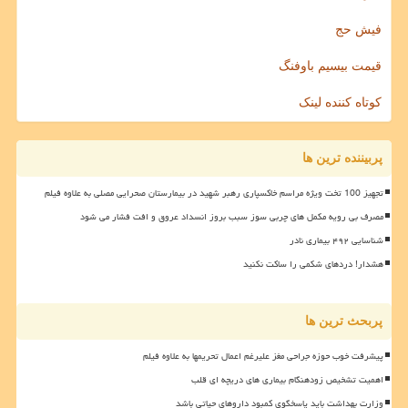
فیش حج
قیمت بیسیم باوفنگ
کوتاه کننده لینک
پربیننده ترین ها
تجهیز 100 تخت ویژه مراسم خاکسپاری رهبر شهید در بیمارستان صحرایی مصلی به علاوه فیلم
مصرف بی رویه مکمل های چربی سوز سبب بروز انسداد عروق و افت فشار می شود
شناسایی ۴۹۲ بیماری نادر
هشدار! دردهای شکمی را ساکت نکنید
پربحث ترین ها
پیشرفت خوب حوزه جراحی مغز علیرغم اعمال تحریمها به علاوه فیلم
اهمیت تشخیص زودهنگام بیماری های دریچه ای قلب
وزارت بهداشت باید پاسخگوی کمبود داروهای حیاتی باشد