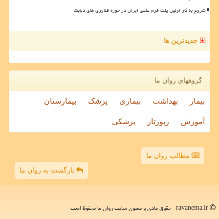
شروع به کار اولین پلت فرم علمی ایران در حوزه فناوری های دیابت
جدیدترین ها
گروههای روان ما
بیمار
بهداشت
بیماری
پزشک
بیمارستان
آموزش
رپورتاژ
پزشکی
مطالب روان ما
بازگشت به روان ما
ravanema.ir - حقوق مادی و معنوی سایت روان ما محفوظ است