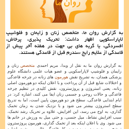
به گزارش روان ما، متخصص زنان و زایمان و فلوشیپ
لاپاراسکوپی اظهار داشت: تحریک پذیری، پرخاش،
افسردگی، یا گریه های بی جهت در هفته آخر پیش از
قاعدگی از علایم رایج سندرم قبل از قاعدگی هستند.
به گزارش روان ما به نقل از وبدا، مریم احمدی
متخصص
زنان و
زایمان و فلوشیپ لاپاراسکوپی و عضو هیات علمی دانشگاه علوم
پزشکی همدان، به تشریح نقش
هورمون
های زنانه در چرخه قاعدگی
و اختلالات شایع قبل از آن پرداخت و با اعلان اینکه دو هورمون اصلی
زنانه، یعنی استروژن و پروژسترون، نقش کلیدی در تنظیم چرخه
قاعدگی و حالات روحی و جسمی زنان ایفا می کنند، اشاره کرد: در
ایام ابتدایی قاعدگی، سطح هر دو هورمون پایین است، اما به تدریج
سطح استروژن بیشتر می شود و با نزدیک شدن به زمان تخمک
گذاری، به اوج می رسد، این افزایش، علاوه بر تحریک رشد تخمک،
سبب افزایش نشاط، میل جنسی، و حتی میل به ورزش در خانم ها
می شود. وی با اعلان اینکه بعد از تخمک گذاری، هورمون پروژسترون
ترشح می شود و در نیمه دوم سیکل قاعدگی غالب می شود، اشاره