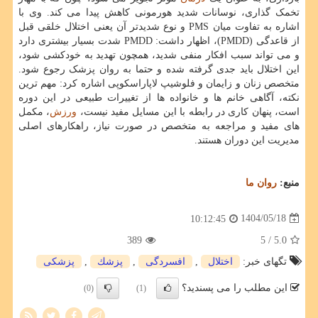
تخمک گذاری، نوسانات شدید هورمونی کاهش پیدا می کند. وی با
اشاره به تفاوت میان PMS و نوع شدیدتر آن یعنی اختلال خلقی قبل
از قاعدگی (PMDD)، اظهار داشت: PMDD شدت بسیار بیشتری دارد
و می تواند سبب افکار منفی شدید، همچون تهدید به خودکشی شود،
این اختلال باید جدی گرفته شده و حتما به روان پزشک رجوع شود.
متخصص زنان و زایمان و فلوشیپ لاپاراسکوپی اشاره کرد: مهم ترین
نکته، آگاهی خانم ها و خانواده ها از تغییرات طبیعی در این دوره
است، پنهان کاری در رابطه با این مسایل مفید نیست،
ورزش
، مکمل
های مفید و مراجعه به متخصص در صورت نیاز، راهکارهای اصلی
مدیریت این دوران هستند.
منبع:
روان ما
1404/05/18
10:12:45
389
/ 5
5.0
تگهای خبر:
اختلال
,
افسردگی
,
پزشك
,
پزشكی
این مطلب را می پسندید؟
(0)
(1)