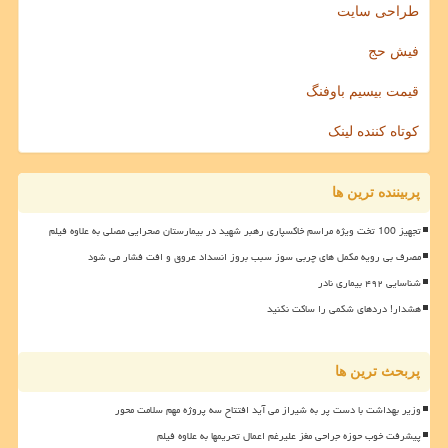
طراحی سایت
فیش حج
قیمت بیسیم باوفنگ
کوتاه کننده لینک
پربیننده ترین ها
تجهیز 100 تخت ویژه مراسم خاکسپاری رهبر شهید در بیمارستان صحرایی مصلی به علاوه فیلم
مصرف بی رویه مکمل های چربی سوز سبب بروز انسداد عروق و افت فشار می شود
شناسایی ۴۹۲ بیماری نادر
هشدار! دردهای شکمی را ساکت نکنید
پربحث ترین ها
وزیر بهداشت با دست پر به شیراز می آید افتتاح سه پروژه مهم سلامت محور
پیشرفت خوب حوزه جراحی مغز علیرغم اعمال تحریمها به علاوه فیلم