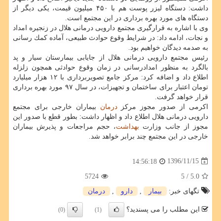
داشت: دستگاه لیزر پوست هم با ۴۵۰ میلیون قیمت، یكی دیگر از
دستگاه های مورد بهره برداری در این مجتمع است.
وی با اشاره به قرارگیری مجتمع دارویی درمانی هلال در زنجیره امداد
و نجات، ادامه داد: در شرایط وقوع حوادث طبیعی، آماده كمك رسانی
به صدمه دیدگان خواهیم بود.
رئیس مجتمع دارویی درمانی هلال از جایابی بیمارستان سیار و پد
بالگرد به منظور امدادرسانی در زمان وقوع حوادثی همچون زلزله
اطلاع داد و اضافه كرد: مركز جامع تصویربرداری با ۱۲ هزار میلیارد
تومان اعتبار برای ساختمان و تجهیزات، در سال ۹۷ مورد بهره برداری
قرار خواهد گرفت.
اكرمی از صدور مجوز مركز
درمان
بیماران خارجی برای مجتمع
دارویی درمانی هلال اطلاع داد و اظهار داشت: بطور قطع با صدور این
مجوز از جانب وزارت
بهداشت
، حجم مراجعات و پذیرش بیماران
خارجی در این مجتمع چند برابر خواهد شد.
1396/11/15
14:56:18
5724
/ 5
5.0
تگهای خبر:
بیمار
,
دارو
,
درمان
این مطلب را می پسندید؟
(0)
(1)