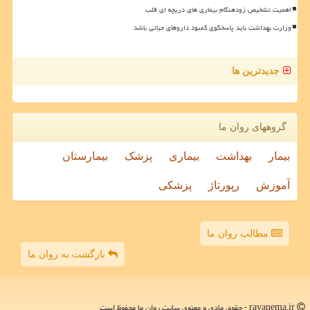
اهمیت تشخیص زودهنگام بیماری های دریچه ای قلب
وزارت بهداشت باید پاسخگوی کمبود داروهای حیاتی باشد
جدیدترین ها
گروههای روان ما
بیمار
بهداشت
بیماری
پزشک
بیمارستان
آموزش
رپورتاژ
پزشکی
مطالب روان ما
بازگشت به روان ما
ravanema.ir - حقوق مادی و معنوی سایت روان ما محفوظ است