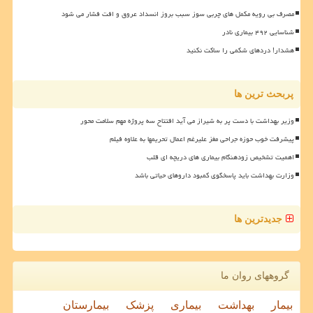
مصرف بی رویه مکمل های چربی سوز سبب بروز انسداد عروق و افت فشار می شود
شناسایی ۴۹۲ بیماری نادر
هشدار! دردهای شکمی را ساکت نکنید
پربحث ترین ها
وزیر بهداشت با دست پر به شیراز می آید افتتاح سه پروژه مهم سلامت محور
پیشرفت خوب حوزه جراحی مغز علیرغم اعمال تحریمها به علاوه فیلم
اهمیت تشخیص زودهنگام بیماری های دریچه ای قلب
وزارت بهداشت باید پاسخگوی کمبود داروهای حیاتی باشد
جدیدترین ها
گروههای روان ما
بیمار
بهداشت
بیماری
پزشک
بیمارستان