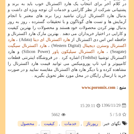
در کلام آخر برای انتخاب یک هارد اکسترنال خوب باید به برند و
پشتیبانی شرکت از نظر گارانتی و خدمات آن توجه ویژه ای داشت و
بدنبال هارد اکسترنال ارزان نباشید زیرا برند های معتبر با انجام
آزمایش ها و تست های گوناگون و با تحقیقات گسترده ، روز به روز
بدنبال بهتر کردن محصولات خود هستند و محصولات را بهترین کیفیت
و کارایی در اختیار خریداران می دهند . بهترین مارک هارد اکسترنال و
حافظه اس اس دی اکسترنال از
هارد اکسترنال ای دیتا
(Adata) ،
هارد
اکسترنال وسترن دیجیتال
(Western Digital) ،
هارد اکسترنال سیگیت
(Seagate) ،
هارد اکسترنال سیلیکون پاور
(Silicon Power) و هارد
اکسترنال توشیبا (Toshiba) اشاره کرد . در فروشگاه اینترنتی قطعات
کامپیوتر و لپ تاپ پورومیکس می توانید قیمت هارد اکسترنال را
مشاهده کرده و با دیگر هارد های اکسترنال مقایسه نمایید و در صورت
خرید با ارسال رایگان در محل مورد نظر تحویل بگیرید .
منبع :
www.poromix.com
1396/11/29
15:20:11
5662
/ 5
5.0
تگهای خبر:
رپورتاژ
,
خدمات
,
كیفیت
,
محصول