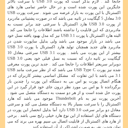
جابجا کند . لازم بذکر است که پورت USB 3.0 با سرعت بالاتر
جایگزین این پورت شده است و در حال حاضر تمامی هارد های
اکسترنال با این پورت به بازار عرضه می شوند . سرعت پورت USB
3.0 معادل 5 گیگابیت در ثانیه می باشد که در صورت پشتیبانی مادربرد
از پورت USB 3.0 هارد اکسترنال با سرعتی چند برابر نسبت به
مادربردی که این قابلیت را نداشته باشند اطلاعات را جابجا می کند .
البته هارد اکسترنال با پورت USB 3.1 نیز که مدل بهبود یافته نسل خود
می باشد در بازار موجود می باشد ولی بدلیل ساپورت شدن در
مادربرد های جدید همچنان تولید هارد اکسترنال با پورت USB 3.0
بیشتر از این پورت می باشد . پورت USB 3.1 سرعتی معادل 10
گیگابیت بر ثانیه دارد که نسبت به نسل قبلی خود یعنی USB 3.0
دوبرابر سریعتر اطلاعات را جابجا می کند . جدید ترین پورت معرفی
شده نیز پورت USB Type C می باشد که از نظر سرعت مانند USB
3.1 می باشد با این تفاوت که مشکل اساسی بیشتر کاربران که در
هنگام اتصال پورت یو اس بی به دستگاه این پورت را چندین بار
برگردانده تا یو اس بی مورد نظر درون جای خود قرار گیرد در این
پورت حل شده است و از هر دو سمت به دستگاه متصل می شود .
آخرین پورت نیز به نام Thunderbolt موجود می باشد که هارد
اکسترنال را با سرعت بسیار بالا به دستگاه متصل می کند و سرعتی
معادل دو برابر سرعت USB 3.0 دارد أما بدلیل انحصار این پورت در
دستگاه های اپل استفاده از این نوع هارد خیلی رایج نمی باشد . برخی
از هارد های اکسترنال از قابلیت اتصال بی سیم بهره می برند که می
توان چندین نفر به صورت اشتراکی از آن استفاده کنند .