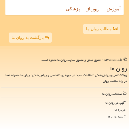
آموزش
رپورتاژ
پزشکی
مطالب روان ما
بازگشت به روان ما
ravanema.ir - حقوق مادی و معنوی سایت روان ما محفوظ است
روان ما
روانشناسی و روانپزشکی : اطلاعات مفید در حوزه روانشناسی و روانپزشکی : روان ما، همراه شما
در راه سلامت روان
صفحات روان ما
آگهی در روان ما
درباره ما
آرشیو روان ما