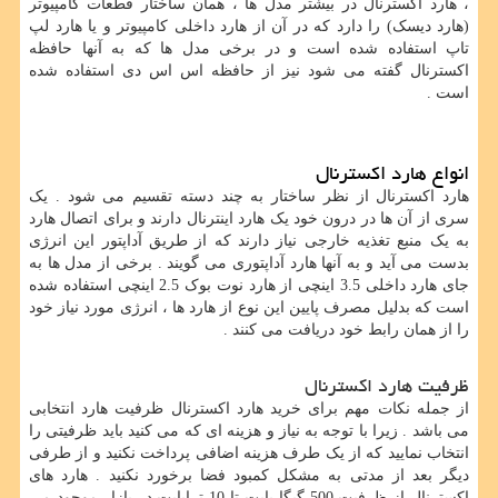
، هارد اکسترنال در بیشتر مدل ها ، همان ساختار قطعات کامپیوتر
(هارد دیسک) را دارد که در آن از هارد داخلی کامپیوتر و یا هارد لپ
تاپ استفاده شده است و در برخی مدل ها که به آنها حافظه
اکسترنال گفته می شود نیز از حافظه اس اس دی استفاده شده
است .
انواع هارد اکسترنال
هارد اکسترنال از نظر ساختار به چند دسته تقسیم می شود . یک
سری از آن ها در درون خود یک هارد اینترنال دارند و برای اتصال هارد
به یک منبع تغذیه خارجی نیاز دارند که از طریق آداپتور این انرژی
بدست می آید و به آنها هارد آداپتوری می گویند . برخی از مدل ها به
جای هارد داخلی 3.5 اینچی از هارد نوت بوک 2.5 اینچی استفاده شده
است که بدلیل مصرف پایین این نوع از هارد ها ، انرژی مورد نیاز خود
را از همان رابط خود دریافت می کنند .
ظرفیت هارد اکسترنال
از جمله نکات مهم برای خرید هارد اکسترنال ظرفیت هارد انتخابی
می باشد . زیرا با توجه به نیاز و هزینه ای که می کنید باید ظرفیتی را
انتخاب نمایید که از یک طرف هزینه اضافی پرداخت نکنید و از طرفی
دیگر بعد از مدتی به مشکل کمبود فضا برخورد نکنید . هارد های
اکسترنال از ظرفیت 500 گیگا بایت تا 10 ترابایت در بازار موجود می