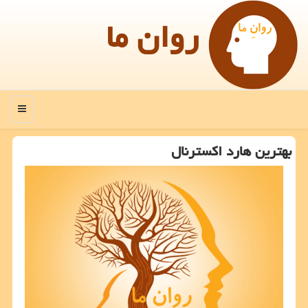
روان ما
منو
بهترین هارد اكسترنال