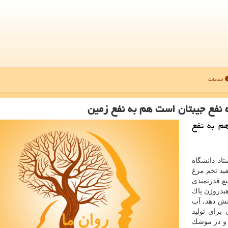
خدمات
 نفع جیبتان است هم به نفع زمین
م به نفع
تاد دانشگاه
فید تخم مرغ
بع قدرتمندی
هیدروژن پاك
كنش دهد، آب
برای تولید
 و در موشك