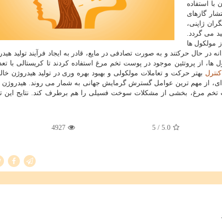
 با استفاده
شار گازهای
ران ژاپنی،
د می گردد.
ز مولكول ها
انه در حال حركتند و به صورت تصادفی در مایع، قادر به ایجاد فرآیند تولید هی
، از پروتئین موجود در پوست تخم مرغ استفاده كردند تا كریستالی با تعدا
كنترل
بهتر حركت و تعاملات مولكولی و بهبود بهره وری در تولید هیدروژن خا
 ای، از مهم ترین عوامل گسترش گرمایش جهانی به شمار می روند. هیدروژن 
 تخم مرغ، بخشی از مشكلات سوخت فسیلی را هم برطرف كند. نتایج این ت
4927
/ 5
5.0