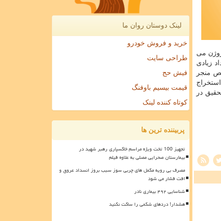
لینک دوستان روان ما
خرید و فروش خودرو
دروژن می
طراحی سایت
د زیادی
لص منجر
فیش حج
استخراج
قیمت بیسیم باوفنگ
حقیق در
کوتاه کننده لینک
پربیننده ترین ها
تجهیز 100 تخت ویژه مراسم خاکسپاری رهبر شهید در
بیمارستان صحرایی مصلی به علاوه فیلم
مصرف بی رویه مکمل های چربی سوز سبب بروز انسداد عروق و
افت فشار می شود
شناسایی ۴۹۲ بیماری نادر
هشدار! دردهای شکمی را ساکت نکنید