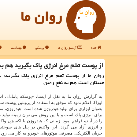
روان ما
خانه
آرشیو روان ما
پزشکی
بهداشت
از پوست تخم مرغ انرژی پاك بگیرید هم به
روان ما از پوست تخم مرغ انرژی پاك بگیرید؛ ه
جیبتان است هم به نفع زمین
به گزارش روان ما به نقل از ایسنا، «یوسكه یامادا»، اس
اوزاكا اعلام نمود كه موفق به استفاده از پروتئین پوست س
بعنوان ابزاری برای تولید هیدروژن شده است. هیدروژن، من
برای انرژی پاك است و با این روش می توان زمینه تولید 
را در آینده فراهم نمود. زمانی كه هیدروژن با اكسیژن وا
و انرژی آزاد می گردد. این واكنش در پیل های سوختی 
جریان الكتریكی مصرفی موتورهای خودرو به كار می رود