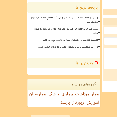
پربحث ترین ها
وزیر بهداشت با دست پر به شیراز می آید افتتاح سه پروژه مهم
سلامت محور
پیشرفت خوب حوزه جراحی مغز علیرغم اعمال تحریمها به علاوه
فیلم
اهمیت تشخیص زودهنگام بیماری های دریچه ای قلب
وزارت بهداشت باید پاسخگوی کمبود داروهای حیاتی باشد
جدیدترین ها
گروههای روان ما
بیمار
بهداشت
بیماری
پزشک
بیمارستان
آموزش
رپورتاژ
پزشکی