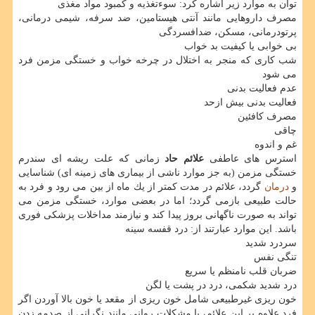
توان به موارد زیر اشاره كرد: سوءتغذیه و كمبود مواد مغذی
مصرف داروهایی مانند آنتی هیستامین، ضد سرفه، شیمی درمانی،
پرتودرمانی، مسكن، ضدافسردگی
بی خوابی یا كیفیت بد خواب
شب كاری كه منجر به اختلال در چرخه خواب و خستگی مزمن فرد
می شود
عدم فعالیت بدنی
فعالیت بدنی بیش ازحد
مصرف كافئین
چاقی
غم و اندوه
استرس های عاطفی
علائم حاد
زمانی كه علت ریشه ای سندرم
خستگی مزمن (به جز موارد ناشی از بیماری های زمینه ای) شناسایی
و
درمان
گردد، علائم در مدت كمتر از یك ماه از بین می رود و فرد به
حالت طبیعی بازمی گردد؛ اما در بعضی موارد، خستگی مزمن می
تواند به صورت ناگهانی بروز پیدا كند و نیازمند مداخلات پزشكی فوری
باشد. این موارد عبارتند از: درد قفسه سینه
سردرد شدید
تنگی نفس
ضربان قلب نامنظم یا سریع
درد شدید شكمی، درد در پشت یا لگن
خون ریزی غیرطبیعی شامل خون ریزی از مقعد یا خون بالا آوردن اگر
فرد علاوه بر این علائم، با مشكلات روانی مانند نگرانی از صدمه زدن