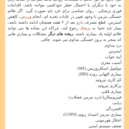
به خود یا دیگران یا احتمال خطر خودكشی مواجه باشد، اقدامات
فوری پزشكی - روان شناسی برای فرد باید صورت گیرد. اگر علائم
خستگی مزمن با وجود تغییر در عادات تغذیه ای، انجام
ورزش
، كاهش
استرس، قطع مصرف
دارو
بعد از ۲ هفته همچنان ادامه داشته باشد،
بیمار باید حتما به
پزشك
رجوع كند، چراكه این نشانه ها می توانند
علائم اولیه یك بیماری باشند.
ریشه های دیگر
مشكلات و بیماری هایی
كه منجر به بروز خستگی مداوم می شوند: چاقی
درد مداوم
استرس
آپنه خواب
آسیب مغزی
مولتیپل اسكلروزیس (MS)
بیماری التهابی روده (IBD)
كم كاری تیروئید
پركاری تیروئید
بیماری قلبی
فیبرومیالژیا (درد مزمن عضلات)
دیابت
افسردگی
بیماری مزمن انسداد ریوی (COPD)
اختلال هورمونی
ضعف سیستم ایمنی