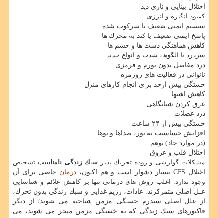
اختلال بینایی و تاری دید
كمبود انگیزه و انرژی
سیستم ایمنی ضعیف یا سركوب شده
پاسخ ایمنی ضعیف یا كند به محرك ها
كاهش هماهنگی دست ها و چشم ها
سردرد با الگوها، شدت و انواع جدید
درد مفاصل بدون تورم و قرمزی
ناتوانی در فعالیت های روزمره
خستگی بیش ازحد برای انجام كارهای منزل
كاهش اشتها
عرق كردن شبانگاهی
درد عضلات
خستگی بیش از ۲۴ ساعت
افزایش حساسیت به نور، صداها و بوها
(در موارد حاد) توهم
اختلال قلب و عروق
مشكلات گوارشی و روده تحریك پذیر
سبك زندگی نامناسب
تشخیص
اختلال CFS بسیار دشوار است و هم اكنون،
درمان
خاصی برای آن
وجود ندارد. اغلب روش های درمانی تنها بر كاهش علائم و شناسایی
علل اصلی متمركزند. عادات، رژیم غذایی و سبك زندگی بدون تحرك،
از علل اصلی سندرم خستگی مزمن شناخته می شوند؛ از دیگر
فاكتورهای سبك زندگی كه به خستگی مزمن منجر می شوند، می