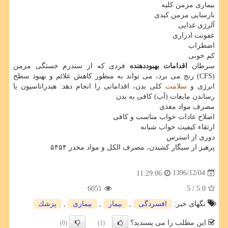
بیماری مزمن كلیه
نارسایی مزمن كبدی
آلرژی غذایی
عفونت ادراری
اضطراب
كم خونی
سرطان
اقدامات بهبوددهنده
فردی كه از سندرم خستگی مزمن
(CFS) رنج می برد، می تواند به منظور كاهش علائم و بهبود سطح
انرژی و
سلامت
كلی بدن، اقداماتی را انجام دهد: هیدراتاسیون یا
رساندن مایعات (آب) كافی به بدن
مصرف مواد مغذی
اصلاح عادات خواب مناسب و كافی
ارتقاء كیفیت خواب شبانه
دوری از استرس
پرهیز از سیگار كشیدن، مصرف الكل و مواد مخدر ۵۴۵۴
1396/12/04
11:29:06
6051
/ 5
5.0
تگهای خبر:
افسردگی
,
بیمار
,
بیماری
,
پزشك
این مطلب را می پسندید؟
(0)
(1)