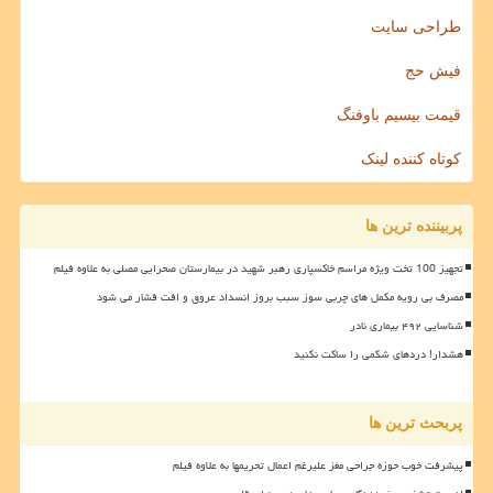
طراحی سایت
فیش حج
قیمت بیسیم باوفنگ
کوتاه کننده لینک
پربیننده ترین ها
تجهیز 100 تخت ویژه مراسم خاکسپاری رهبر شهید در بیمارستان صحرایی مصلی به علاوه فیلم
مصرف بی رویه مکمل های چربی سوز سبب بروز انسداد عروق و افت فشار می شود
شناسایی ۴۹۲ بیماری نادر
هشدار! دردهای شکمی را ساکت نکنید
پربحث ترین ها
پیشرفت خوب حوزه جراحی مغز علیرغم اعمال تحریمها به علاوه فیلم