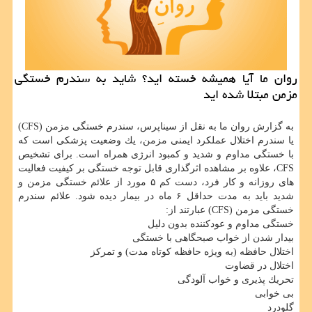
روان ما آیا همیشه خسته اید؟ شاید به سندرم خستگی
مزمن مبتلا شده اید
به گزارش روان ما به نقل از سیناپرس، سندرم خستگی مزمن (CFS)
یا سندرم اختلال عملكرد ایمنی مزمن، یك وضعیت پزشكی است كه
با خستگی مداوم و شدید و كمبود انرژی همراه است. برای تشخیص
CFS، علاوه بر مشاهده اثرگذاری قابل توجه خستگی بر كیفیت فعالیت
های روزانه و كار فرد، دست كم ۵ مورد از علائم خستگی مزمن و
شدید باید به مدت حداقل ۶ ماه در بیمار دیده شود. علائم سندرم
خستگی مزمن (CFS) عبارتند از:
خستگی مداوم و عودكننده بدون دلیل
بیدار شدن از خواب صبحگاهی با خستگی
اختلال حافظه (به ویژه حافظه كوتاه مدت) و تمركز
اختلال در قضاوت
تحریك پذیری و خواب آلودگی
بی خوابی
گلودرد