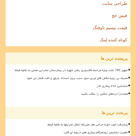
طراحی سایت
فیش حج
قیمت بیسیم باوفنگ
کوتاه کننده لینک
پربیننده ترین ها
تجهیز 100 تخت ویژه مراسم خاکسپاری رهبر شهید در بیمارستان صحرایی مصلی به علاوه فیلم
مصرف بی رویه مکمل های چربی سوز سبب بروز انسداد عروق و افت فشار می شود
شناسایی ۴۹۲ بیماری نادر
هشدار! دردهای شکمی را ساکت نکنید
پربحث ترین ها
پیشرفت خوب حوزه جراحی مغز علیرغم اعمال تحریمها به علاوه فیلم
اهمیت تشخیص زودهنگام بیماری های دریچه ای قلب