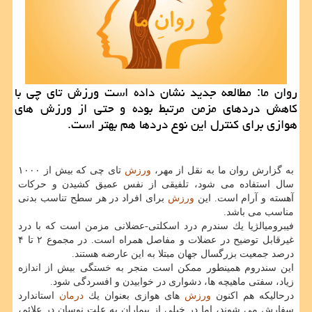
روان ما: مطالعه جدید نشان داده است ورزش تای چی با
كاهش دردهای مزمن مرتبط بوده و حتی از ورزش های
هوازی برای كنترل این نوع دردها هم بهتر است.
به گزارش روان ما به نقل از مهر،
ورزش
تای چی كه بیش از ۱۰۰۰
سال استفاده می شود، تلفیقی از نفس عمیق كشیدن و حركات
آهسته و آرام است. این
ورزش
برای افراد در هر سطح تناسب بدنی
مناسب می باشد.
فیبرومیالژیا یك سندرم درد اسكلتی-عضلانی مزمن است كه با درد
غیرقابل توضیح در عضلات و مفاصل همراه است. در مجموع ۲ تا ۴
درصد جمعیت بزرگسال جهان مبتلا به این عارضه هستند.
این سندروم همینطور ممكن است منجر به خستگی بیش از اندازه
زیاد، سفتی ماهیچه ها، دشواری در خوابیدن و افسردگی شود.
درحالیكه هم اكنون
ورزش
های هوازی بعنوان یك
درمان
استاندارد
سفارش می شوند، اما در خیلی از بیماران به علت نوسان در علائم،