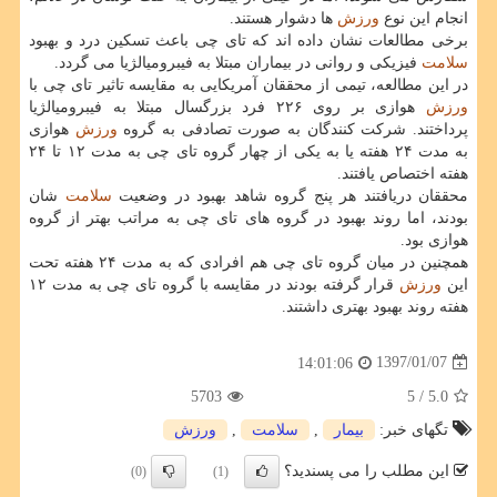
انجام این نوع
ورزش
ها دشوار هستند.
برخی مطالعات نشان داده اند كه تای چی باعث تسكین درد و بهبود
سلامت
فیزیكی و روانی در بیماران مبتلا به فیبرومیالژیا می گردد.
در این مطالعه، تیمی از محققان آمریكایی به مقایسه تاثیر تای چی با
ورزش
هوازی بر روی ۲۲۶ فرد بزرگسال مبتلا به فیبرومیالژیا
پرداختند. شركت كنندگان به صورت تصادفی به گروه
ورزش
هوازی
به مدت ۲۴ هفته یا به یكی از چهار گروه تای چی به مدت ۱۲ تا ۲۴
هفته اختصاص یافتند.
محققان دریافتند هر پنج گروه شاهد بهبود در وضعیت
سلامت
شان
بودند، اما روند بهبود در گروه های تای چی به مراتب بهتر از گروه
هوازی بود.
همچنین در میان گروه تای چی هم افرادی كه به مدت ۲۴ هفته تحت
این
ورزش
قرار گرفته بودند در مقایسه با گروه تای چی به مدت ۱۲
هفته روند بهبود بهتری داشتند.
1397/01/07
14:01:06
5703
/ 5
5.0
تگهای خبر:
بیمار
,
سلامت
,
ورزش
این مطلب را می پسندید؟
(0)
(1)