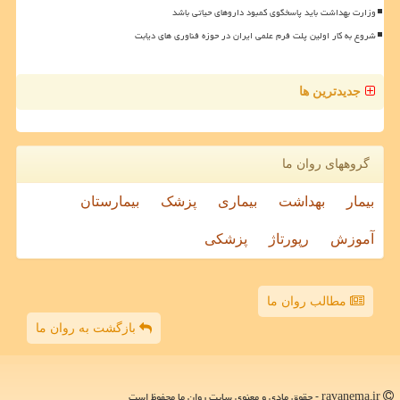
وزارت بهداشت باید پاسخگوی کمبود داروهای حیاتی باشد
شروع به کار اولین پلت فرم علمی ایران در حوزه فناوری های دیابت
جدیدترین ها
گروههای روان ما
بیمار
بهداشت
بیماری
پزشک
بیمارستان
آموزش
رپورتاژ
پزشکی
مطالب روان ما
بازگشت به روان ما
ravanema.ir - حقوق مادی و معنوی سایت روان ما محفوظ است