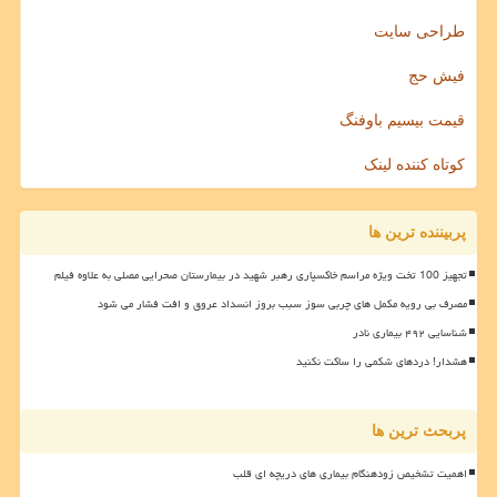
طراحی سایت
فیش حج
قیمت بیسیم باوفنگ
کوتاه کننده لینک
پربیننده ترین ها
تجهیز 100 تخت ویژه مراسم خاکسپاری رهبر شهید در بیمارستان صحرایی مصلی به علاوه فیلم
مصرف بی رویه مکمل های چربی سوز سبب بروز انسداد عروق و افت فشار می شود
شناسایی ۴۹۲ بیماری نادر
هشدار! دردهای شکمی را ساکت نکنید
پربحث ترین ها
اهمیت تشخیص زودهنگام بیماری های دریچه ای قلب