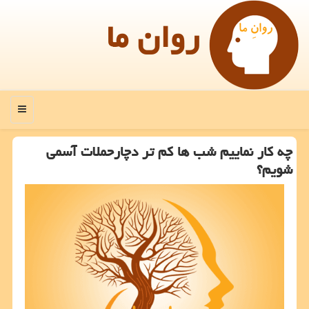
روان ما
منو
چه كار نماییم شب ها كم تر دچارحملات آسمی
شویم؟