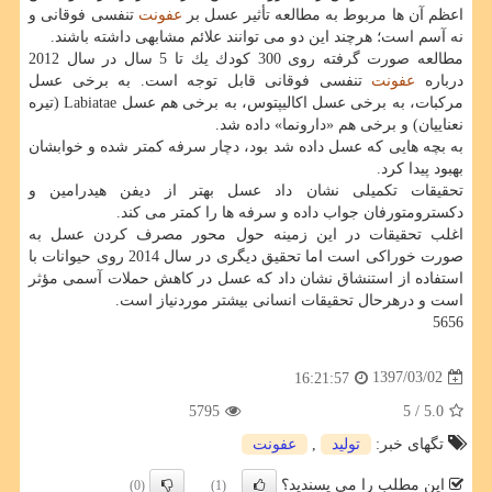
اعظم آن ها مربوط به مطالعه تأثیر عسل بر
عفونت
تنفسی فوقانی و
نه آسم است؛ هرچند این دو می توانند علائم مشابهی داشته باشند.
مطالعه صورت گرفته روی 300 كودك یك تا 5 سال در سال 2012
درباره
عفونت
تنفسی فوقانی قابل توجه است. به برخی عسل
مركبات، به برخی عسل اكالیپتوس، به برخی هم عسل Labiatae (تیره
نعناییان) و برخی هم «دارونما» داده شد.
به بچه هایی كه عسل داده شد بود، دچار سرفه كمتر شده و خوابشان
بهبود پیدا كرد.
تحقیقات تكمیلی نشان داد عسل بهتر از دیفن هیدرامین و
دكسترومتورفان جواب داده و سرفه ها را كمتر می كند.
اغلب تحقیقات در این زمینه حول محور مصرف كردن عسل به
صورت خوراكی است اما تحقیق دیگری در سال 2014 روی حیوانات با
استفاده از استنشاق نشان داد كه عسل در كاهش حملات آسمی مؤثر
است و درهرحال تحقیقات انسانی بیشتر موردنیاز است.
5656
1397/03/02
16:21:57
5795
/ 5
5.0
تگهای خبر:
تولید
,
عفونت
این مطلب را می پسندید؟
(0)
(1)