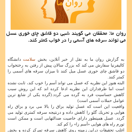
روان ما: محققان می گویند شبی دو قاشق چای خوری عسل
می تواند سرفه های آسمی را در خواب كمتر كند.
به گزارش روان ما به نقل از خبر آنلاین، بخش
سلامت
دانشگاه
كالیفرنیا سفارش می كند كه بزرگ سالان پیش از رفتن به رختخواب
دو قاشق چای خوری عسل میل كنند تا میزان سرفه های آسمی را
كمتر كنند.
البته هنوز این نظریه كه عسل می تواند آسم را خوب كند، ثابت نشده
است اما طرفداران این نظریه ادعا كرده اند كه این روش سبب
كاهش حساسیت فرد به گرده می گردد.(گرده یكی از شایع ترین
عوامل حملات آسمی است)
واقعیت این است كه عسل تولید بزاق را بالا می برد و بزاق راه
هوایی و تحریك گلو را كاهش داده و درنتیجه سرفه كمتری تولید می
گردد. عسل همینطور دارای خاصیت ضدالتهابی است و ممكن است
تورم راه های هوایی «آسم زا» را كم كند.
اغلب تحقیقات دراین زمینه روی كاهش سرفه تمركز كرده و بخش