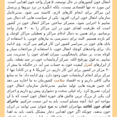
انتقال خون كشورهای در حال توسعه، ۵ هزار واحد خون اهدایی است.
این مورد نه تنها اقتصادی نیست، بلكه انگیزه در نزد نیروها و پرسنل
این مراكز برای انجام كارهای لازم، كاسته می شود. مدیرعامل
سازمان انتقال خون ایران، افزود: یكی از سیاست هایی كه دنبال می
نماییم تا اجرایی شود، متمركز ساختن مراكز انتقال خون در كشور
است كه ظرفیت اهدای خون در این مراكز را به ۲۰ هزار واحد
برسانیم. برای همین به دنبال ادغام مراكز و تعطیلی مراكز كوچك و
كم بازده هستیم. البته برای دسترسی به نیازهای خونی، با استفاده از
بانك های خون در سراسر كشور این كار فراهم می گردد. وی ادامه
داد: برای واحدهای كوچك انتقال خون، با استفاده از مراجعات سیار و
كوتاه مدت بر مبنای پاسخگویی، میزان اهدای خون را مدیریت می
نماییم. به قول پورفتح الله، تمركز آزمایشات خون در چند نقطه، یكی
از ابزارهای
كنترل
كیفیت خون به حساب می آید. در حالیكه ما بیش از
۴۰ مركز در كشور برای این كار داریم، در آمریكا ۸ و در كانادا تنها ۶
مركز برای انجام آزمایشات خون وجود دارد. وی ادامه داد: ما نه منابع
مالی كافی داریم و نه اقتصاد
سلامت
كشورمان به ما اجازه می دهد
كه چنین هزینه هایی تولید نماییم. مدیرعامل سازمان انتقال خون
ایران، تصریح كرد: راه خیلی سخت و دشواری پیش رو داریم و اجرای
آن، یكی از بزرگ ترین چالش های حوزه انتقال خون است كه با آن
مواجه ایم. اما، آنچه مسلم است، باید به این سمت حركنیم.
ماجرای
اهدای خون افاغنه
مهاجران افغان به هیچ عنوان نمی توانند در ایران
خون بدهند، چونكه اگر خون اهدایی دچار مشكل باشد، باید به اهدا
كننده دسترسی داشته باشیمپورفتح الله در ادامه به ماجرای اهدای