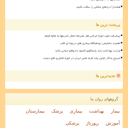
هشدار! دردهای شکمی را ساکت نکنید
پربحث ترین ها
پیشرفت خوب حوزه جراحی مغز علیرغم اعمال تحریمها به علاوه فیلم
اهمیت تشخیص زودهنگام بیماری های دریچه ای قلب
وزارت بهداشت باید پاسخگوی کمبود داروهای حیاتی باشد
شروع به کار اولین پلت فرم علمی ایران در حوزه فناوری های دیابت
جدیدترین ها
گروههای روان ما
بیمار
بهداشت
بیماری
پزشک
بیمارستان
آموزش
رپورتاژ
پزشکی