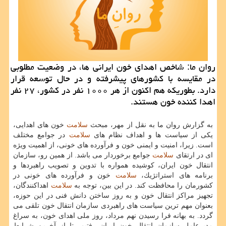
روان ما: شاخص اهدای خون ایرانی ها، در وضعیت مطلوبی
در مقایسه با كشورهای پیشرفته و در حال توسعه قرار
دارد. بطوریكه هم اكنون از هر ۱۰۰۰ نفر در كشور، ۲۷ نفر
اهدا كننده خون هستند.
به گزارش روان ما به نقل از مهر، مبحث
سلامت
خون های اهدایی،
یكی از سیاست ها و اهداف نظام های
سلامت
در جوامع مختلف
است. زیرا، امنیت و ایمنی خون و فرآورده های خونی، از اهمیت ویژه
ای در ارتقای
سلامت
جوامع برخوردار می باشد. از همین رو، سازمان
انتقال خون ایران، كوشیده همواره با تدوین و تصویب راهبردها و
برنامه های استراتژیك،
سلامت
خون و فرآورده های خونی در
كشورمان را محافظت كند. در این بین، توجه به
سلامت
اهداكنندگان،
تجهیز مراكز انتقال خون و به روز ساختن دانش فنی در این حوزه،
بعنوان مهم ترین سیاست های راهبردی سازمان انتقال خون تلقی می
گردد. به بهانه فرا رسیدن نهم مرداد، روز ملی اهدای خون، به سراغ
مدیرعامل سازمان انتقال خون ایران رفتیم، تا از آخرین شرایط