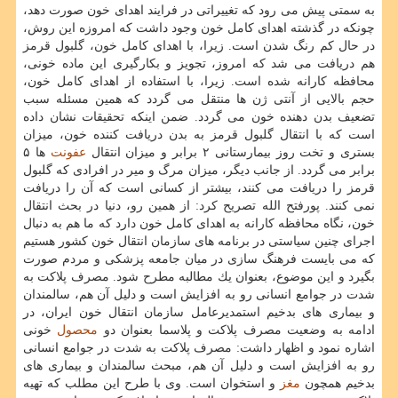
به سمتی پیش می رود كه تغییراتی در فرایند اهدای خون صورت دهد،
چونكه در گذشته اهدای كامل خون وجود داشت كه امروزه این روش،
در حال كم رنگ شدن است. زیرا، با اهدای كامل خون، گلبول قرمز
هم دریافت می شد كه امروز، تجویز و بكارگیری این ماده خونی،
محافظه كارانه شده است. زیرا، با استفاده از اهدای كامل خون،
حجم بالایی از آنتی ژن ها منتقل می گردد كه همین مسئله سبب
تضعیف بدن دهنده خون می گردد. ضمن اینكه تحقیقات نشان داده
است كه با انتقال گلبول قرمز به بدن دریافت كننده خون، میزان
بستری و تخت روز بیمارستانی ۲ برابر و میزان انتقال
عفونت
ها ۵
برابر می گردد. از جانب دیگر، میزان مرگ و میر در افرادی كه گلبول
قرمز را دریافت می كنند، بیشتر از كسانی است كه آن را دریافت
نمی كنند. پورفتح الله تصریح كرد: از همین رو، دنیا در بحث انتقال
خون، نگاه محافظه كارانه به اهدای كامل خون دارد كه ما هم به دنبال
اجرای چنین سیاستی در برنامه های سازمان انتقال خون كشور هستیم
كه می بایست فرهنگ سازی در میان جامعه پزشكی و مردم صورت
بگیرد و این موضوع، بعنوان یك مطالبه مطرح شود. مصرف پلاكت به
شدت در جوامع انسانی رو به افزایش است و دلیل آن هم، سالمندان
و بیماری های بدخیم استمدیرعامل سازمان انتقال خون ایران، در
ادامه به وضعیت مصرف پلاكت و پلاسما بعنوان دو
محصول
خونی
اشاره نمود و اظهار داشت: مصرف پلاكت به شدت در جوامع انسانی
رو به افزایش است و دلیل آن هم، مبحث سالمندان و بیماری های
بدخیم همچون
مغز
و استخوان است. وی با طرح این مطلب كه تهیه