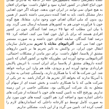
خون اتباع افغان در كشور اشاره نمود و اظهار داشت: مهاجران افغان
به هیچ عنوان نمی توانند در ایران خون بدهند، چونكه اگر خون اهدایی
دچار مشكل باشد، باید به اهدا كننده دسترسی داشته باشیم. از همین
رو، بدون كد ملی امكان اهدای خون وجود ندارد. متقابلا، هیچ گونه
خون یا فرآورده خونی هم به كشورهای همسایه ارسال نمی گردد. وی
با بیان این مطلب كه تنها ۲۵ درصد اهدا كنندگان خون در كشور
افرادی هستند كه برای بار اول خون اهدا می كنند، اضافه كرد: ۷۵
درصد اهدا كنندگان، سابقه اهدای خون داشته و به صورت مستمر
خون اهدا می كنند.
آلترناتیوهای مقابله با تحریم
مدیرعامل سازمان
انتقال خون ایران، در واكنش به تاثیر تحریم ها بر تامین داروهای
مشتق از پلاسما، اظهار داشت: برای دور ماندن از مشكلات احتمالی،
آلترناتیوهایی بوجود آورده ایم، بطوریكه علاوه بر كشور آلمان كه تامین
كننده داروهای مشتق از پلاسما برای ایران است، با اتریش پالایش
قراردادی بوجود آورده ایم و بزودی، هلند هم وارد این برنامه خواهد
شد. این شركت ها كه با ما همكاری دارند، وابستگی چندانی به تجارت
با آمریكا ندارند كه بخواهد آثار تحریم ها، اثرگذار باشد. به جز یكی از
شركت هایی كه با ما همكاری داشت و بخش عمده ای از سهام آن
متعلق به یك شركت آمریكایی بود، مشكلی خاصی در این زمینه
نداریم. پورفتح الله به تامین كیسه های خون با استفاده از شركت های
داخلی اشاره نمود و اضافه كرد: هم اكنون، كیسه های خون مورد نیاز
به صورت كامل توسط دو كارخانه داخلی كه استانداردهای لازم را
كسب كرده اند، تامین می گردد و از این بابت، مشكلی نداریم.