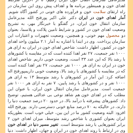
اهدای خون و همینطور برنامه ها و اهداف پیش روی این سازمان در
راه ارتقای
سلامت
خون و فرآورده های خونی در كشور آگاه شویم.
آمار اهدای خون در ایران
دكتر علی اكبر پورفتح الله مدیرعامل
سازمان انتقال خون ایران، در گفتگو با خبرنگار مهر، به تشریح
وضعیت اهدای خون در كشور و شرایط تامین پلاكت و پلاسما، بعنوان
دو
محصول
مهم خونی، و همچنین، وضعیت تجهیزات و اعتبارات این
سازمان پرداخت. وی در ابتدا با اشاره به آمار ۲.۱ میلیون واحد اهدای
خون در كشور، اظهار داشت: شاخص اهدای خون در ایران به ازای هر
۱۰۰۰ نفر جمعیت، ۲۷ نفر اهدا كننده است كه در مقایسه با كشورهای
با رشد بالا كه این عدد ۳۳ است، وضعیت خوبی داریم. شاخص اهدای
خون در ایران به ازای هر ۱۰۰۰ نفر جمعیت، ۲۷ نفر اهدا كننده است
كه در مقایسه با كشورهای با رشد بالا، وضعیت خوبی داریمپورفتح اله
اضافه كرد: این آمار در كشورهای با رشد متوسط ۱۳ به ازای هر
۱۰۰۰ نفر و در كشورهای با رشد پایین، ۷ نفر به ازای هر ۱۰۰۰ نفر
جمعیت است. مدیرعامل سازمان انتقال خون ایران، با عنوان این
مطلب كه در اهدای خون هم شاهد نوعی بی عدالتی هستیم، توضیح
داد: كشورهای پیشرفته با درآمد بالا، در حدود ۲۰ درصد جمعیت دنیا را
دارند، در حالیكه به ۷۰ درصد منابع خونی دسترسی دارند. پورفتح الله
افزود: البته وضعیت كشور ما در این بین، خیلی خوب است. بطوریكه
ایران بعنوان كشوری با شاخص رشد متوسط، میزان اهدای خون ۲
برابر كشورهایی با رشد متوسط است.
تغییر مسیر دنیا در اهدای خون
وی در ارتباط با روند اهدای خون در ایران و جهان، اظهار داشت: دنیا