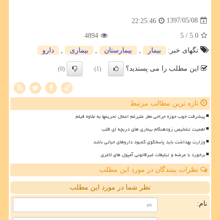
1397/05/08
22:25:46
4894
/ 5
5.0
تگهای خبر:
بیمار
,
بیمارستان
,
بیماری
,
دارو
این مطلب را می پسندید؟
(0)
(1)
تازه ترین مطالب مرتبط
پیشرفت خوب حوزه جراحی مغز علیرغم اعمال تحریمها به علاوه فیلم
اهمیت تشخیص زودهنگام بیماری های دریچه ای قلب
وزارت بهداشت باید پاسخگوی کمبود داروهای حیاتی باشد
برخورد با عرضه و تبلیغات غیرقانونی آمپول های لاغری
نظرات بینندگان در مورد این مطلب
نظر شما در مورد این مطلب
نام: