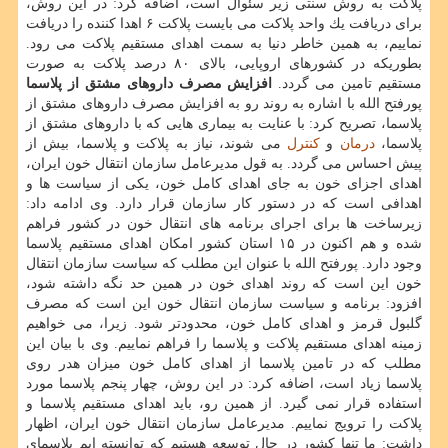
پلاكت به روش سنتی زیر سئوال است، اضافه كرد: در این روش،
برای دریافت یك واحد پلاكت می بایست پلاكت ۶ اهدا كننده را دریافت
نماییم، به همین خاطر دنیا به سمت اهدای مستقیم پلاكت می رود.
بطوریكه در كشورهای اروپایی، بالای ۸۰ درصد پلاكت به صورت
مستقیم تامین می گردد.
افزایش مصرف داروهای مشتق از پلاسما
پورفتح الله با اشاره به روند رو به افزایش مصرف داروهای مشتق از
پلاسما، تصریح كرد: با عنایت به بیماری هایی كه با داروهای مشتق از
پلاسما،
درمان
و
كنترل
می شوند، نیاز به پلاكت و پلاسما، بیش از
پیش احساس می گردد. به قول مدیرعامل سازمان انتقال خون ایران،
اهدای اجزای خون به جای اهدای كامل خون، یكی از سیاست ها و
اهدافی است كه در دستور كار سازمان قرار دارد. وی ادامه داد:
زیرساخت ها برای اجرای برنامه های انتقال خون در كشور فراهم
شده و هم اكنون در ۱۵ استان كشور امكان اهدای مستقیم پلاسما
وجود دارد. پورفتح الله با عنوان این مطلب كه سیاست سازمان انتقال
خون این است كه روند اهدای خون در همین حد نگه داشته شود،
افزود: برنامه و سیاست سازمان انتقال خون این است كه مصرف
گلبول قرمز و اهدای كامل خون، محدودتر شود. زیرا، می خواهیم
زمینه اهدای مستقیم پلاكت و پلاسما را فراهم نماییم. وی با بیان این
مطلب كه در تامین پلاسما از اهدای كامل خون میزان هدر روی
پلاسما زیاد است، اضافه كرد: در این روش، چهار پنجم پلاسما مورد
استفاده قرار نمی گیرد. از همین رو، باید اهدای مستقیم پلاسما و
پلاكت را ترویج نماییم. مدیرعامل سازمان انتقال خون ایران، اظهار
داشت: ما تنها كشور در حال توسعه هستیم كه توانسته ایم پلاسمای