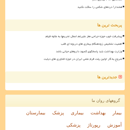
هشدار! دردهای شکمی را ساکت نکنید
پربحث ترین ها
پیشرفت خوب حوزه جراحی مغز علیرغم اعمال تحریمها به علاوه فیلم
اهمیت تشخیص زودهنگام بیماری های دریچه ای قلب
وزارت بهداشت باید پاسخگوی کمبود داروهای حیاتی باشد
شروع به کار اولین پلت فرم علمی ایران در حوزه فناوری های دیابت
جدیدترین ها
گروههای روان ما
بیمار
بهداشت
بیماری
پزشک
بیمارستان
آموزش
رپورتاژ
پزشکی