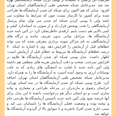
مند شد. مدیرعامل شبكه تشخیص طبی آزمایشگاهیان استان تهران
افزود: مدلی كه هم اكنون برای شبكه ای شدن آزمایشگاه ها طراحی
شده برای كشور ما كارساز نیست چون كه شرایط ما متفاوت می
باشد ولی با بومی كردن شبكه ای شدن می توان تمام پرسنل
آزمایشگاهی را تحت پوشش قرار داد و از سویی به استاندارد كیفی و
كمی بالایی هم دست یابیم. ازقندی خاطرنشان كرد: در آئین نامه جدید
آزمایشگاه ها، مراحل میانی بدون تعریف مانده و درگاه های
آزمایشگاهی به نام مراكز نمونه برداری معرفی شده كه می تواند
خطاهای قبل از آزمایش را افزایش دهد. وی با اشاره به اینكه ۷۰
درصد خطاهای آزمایشگاه ها مربوط به خطای قبل از آزمایش است،
اظهار داشت: مدل بومی شبكه ای شدن آزمایشگاه ها علاوه بر
افزایش سرعت، صحت و دقت آزمایش هزینه های منطقی هم داشته
ولی آئین نامه جدید با عنایت به آشفتگی های زیادی كه به علت
نوسانات ارزی به وجود آمده آسیب به آزمایشگاه ها را به همراه دارد.
مدیرعامل شبكه تشخیص طبی آزمایشگاهیان استان تهران، اضافه
كرد: طرح بومی شبكه ای شدن آزمایشگاه ها در سه استان تهران،
خراسان رضوی و مازندران در مرحله طراحی و معماری و پیاده
سازی است و دو استان دیگر هم درخواست داشته تا این مدل برای
آنها عرضه شود ولی آئین نامه جدید تأسیس آزمایشگاه ها طرحی خام
و نپخته بوده و وضعیت فعلی آزمایشگاه ها را نابسامان می كند و
سبب خارج شدن افراد باتجربه و با سوابق بالا از گردونه آزمایشگاه ها
خواهد شد.