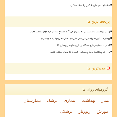
هشدار! دردهای شکمی را ساکت نکنید
پربحث ترین ها
وزیر بهداشت با دست پر به شیراز می آید افتتاح سه پروژه مهم سلامت محور
پیشرفت خوب حوزه جراحی مغز علیرغم اعمال تحریمها به علاوه فیلم
اهمیت تشخیص زودهنگام بیماری های دریچه ای قلب
وزارت بهداشت باید پاسخگوی کمبود داروهای حیاتی باشد
جدیدترین ها
گروههای روان ما
بیمار
بهداشت
بیماری
پزشک
بیمارستان
آموزش
رپورتاژ
پزشکی