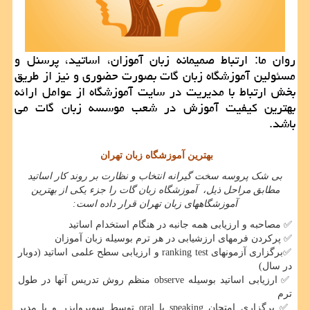
روان ما: ارتباط صمیمانه زبان آموزان، اساتید، پرسنل و
مسئولین آموزشگاه زبان گات بصورت حضوری و نیز از طریق
بخش ارتباط با مدیریت در سایت آموزشگاه از عوامل ارائه
بهترین كیفیت آموزش در شعب موسسه زبان گات می
باشد.
بهترین آموزشگاه زبان تهران
بی شک پروسه سخت گیرانه انتخاب و نظارت بر روند کار اساتید
مطابق مراحل ذیل، آموزشگاه زبان گات را جزء یکی از بهترین
آموزشگاههای زبان تهران قرار داده است:
✅
مصاحبه و ارزیابی همه جانبه در هنگام استخدام اساتید
✅
پرکردن فرمهای ارزشیابی در هر ترم بوسیله زبان آموزان
✅
برگزاری آزمونهای
ranking test
و ارزیابی سطح علمی اساتید (دوبار
در سال)
✅
ارزیابی اساتید بوسیله
observe
منظم روش تدریس آنها در طول
ترم
✅
برگزاری امتحان
speaking
یا
oral
توسط سوپروایزر و یا مدیر