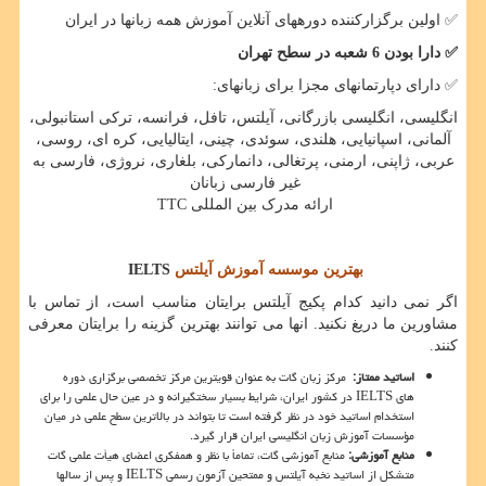
✅
اولین برگزارکننده دوره­های آنلاین آموزش همه زبانها در ایران
✅
دارا بودن 6 شعبه در سطح تهران
✅
دارای دپارتمانهای مجزا برای زبانهای:
انگلیسی، انگلیسی بازرگانی، آیلتس، تافل، فرانسه، ترکی استانبولی،
آلمانی، اسپانیایی، هلندی، سوئدی، چینی، ایتالیایی، کره ای، روسی،
عربی، ژاپنی، ارمنی، پرتغالی، دانمارکی، بلغاری، نروژی، فارسی به
غیر فارسی زبانان
ارائه مدرک بین المللی
TTC
بهترین موسسه آموزش آیلتس
IELTS
اگر نمی دانید کدام پکیج آیلتس برایتان مناسب است، از تماس با
مشاورین ما دریغ نکنید. انها می توانند بهترین گزینه را برایتان معرفی
کنند
.
اساتید ممتاز
:
مرکز زبان گات به عنوان قویترین مرکز تخصصی برگزاری دوره
های
IELTS
در کشور ایران، شرایط بسیار سختگیرانه و در عین حال علمی را برای
استخدام اساتید خود در نظر گرفته است تا بتواند در بالاترین سطح علمی در میان
مؤسسات آموزش زبان انگلیسی ایران قرار گیرد.
منابع آموزشی:
منابع آموزشی گات، تماماً با نظر و همفکری اعضای هیأت علمی گات
متشکل از اساتید نخبه آیلتس و ممتحین آزمون رسمی
IELTS
و پس از سالها