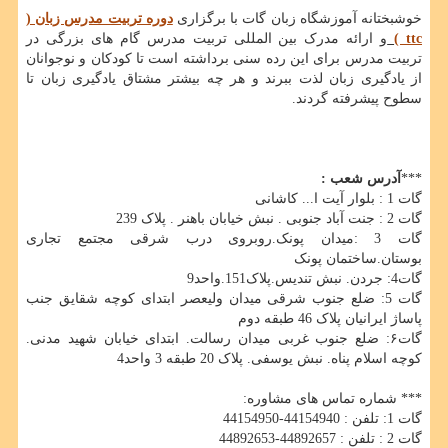
خوشبختانه آموزشگاه زبان گات با برگزاری
دوره تربیت مدرس زبان (
ttc
)
و ارائه مدرک بین المللی تربیت مدرس گام های بزرگی در
تربیت مدرس برای این رده سنی برداشته است تا کودکان و نوجوانان
از یادگیری زبان لذت ببرند و هر چه بیشتر مشتاق یادگیری زبان تا
سطوح پیشرفته گردند.
***
آدرس شعب
:
گات 1 : بلوار آیت ا... کاشانی
گات 2 : جنت آباد جنوبی . نبش خیابان باهنر . پلاک 239
گات 3 :میدان پونک.روبروی درب شرقی مجتمع تجاری
بوستان.ساختمان پونک
گات4: جردن. نبش تندیس.پلاک151.واحد9
گات 5: ضلع جنوب شرقی میدان ولیعصر ابتدای کوچه شقایق جنب
پاساژ ایرانیان پلاک 46 طبقه دوم
گات۶: ضلع جنوب غربی میدان رسالت. ابتدای خیابان شهید مدنی.
کوچه اسلام پناه. نبش یوسفی. پلاک 20 طبقه 3 واحد4
*** شماره تماس های مشاوره:
گات 1: تلفن : 44154940-44154950
گات 2 : تلفن : 44892657-44892653