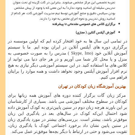
تجربه تخصصی این مرکز مشخص می­شوند. بنابراین در گات گزینه ای تحت عنوان
تدریس سلیقه ای اساتید وجود ندارد! به این معنی که با وجود از پیش مشخص
بودن سیلابس دقیق و منابع آموزشی توسط تیم مدیریت آموزشی گات، هر کدام از
اساتید روش تدریس و نحوه اجرای مختص به خود را دارند.
برگزاری کلاس های خصوصی مقدماتی تا پیشرفته
آموزش آیلتس آنلاین ( مجازی
(
در تمامی این سال ها به خود افتخار کرده ایم که اولین موسسه در
برگزاری دوره های آیلتس آنلاین در ایران بوده ایم. ما با سیستم
آموزش آنلاین خود
( Skype, Imo)
مدرس را به صورت خصوصی به
منزل و یا محل کار شما می آوریم و در هر جای دنیا می توانید از
کلاس های ما استفاده کنید. در این سیستم آموزشی دیگر نیازی به هیچ
نرم افزار آموزش آیلتس وجود نخواهد داشت و همه موارد را برایتان
فراهم می کنیم
.
بهترین آموزشگاه زبان کودکان در تهران
مرکز زبان گات برگزار کننده دوره های آموزش همه زبانها برای
کودکان در سطوح مختلف آموزشی می باشد. بسیاری از کار‌شناسان
بر این باورند هرچه زبان دوم در سنین پایین‌تری به کودک آموزش داده
شود احتمال این‌که کودک در سال‌های بعد در یادگیری این زبان
موفق‌تر باشد، بیشتر است. بررسی‌های بیشتر در مورد یادگیری زبان
در سنین پایین نشان داد برخورد اجتماعی‌ کودک با یادگیری زبان،
تقویت می‌شود و حتی در ارتباط با دیگر بچه‌ها موفق‌تر عمل می‌کند.