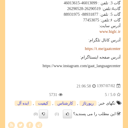
گات 3: تلفن : 46013099-46013615
گات4:تلفن: 26290519-26290528
گات 5: تلفن: 88931877- 88931975
گات ۶:تلفن: 77453075
آدرس سایت:
www.higlc.ir
آدرس کانال تلگرام:
https://t.me/gaatcenter
آدرس صفحه اینستاگرام:
https://www.instagram.com/gaat_languagecenter
1397/07/02
21:06:58
5731
/ 5
5.0
تگهای خبر:
رپورتاژ
,
كارشناس
,
كیفیت
,
ایده آل
این مطلب را می پسندید؟
(0)
(1)