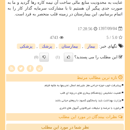
عنایت به محدودیت منابع مالی ساخت آن نیمه كاره رها گردید و ما به
صورت جدی پیگیر آن هستیم تا با مشاركت سرمایه گذار كار را به
اتمام برسانیم، این بیمارستان در زمینه قلب منحصر به فرد است.
1397/09/04
17:28:56
4743
/ 5
5.0
تگهای خبر:
بیمار
,
بیمارستان
,
پزشك
,
پزشكی
این مطلب را می پسندید؟
(0)
(1)
تازه ترین مطالب مرتبط
پیشرفت خوب حوزه جراحی مغز علیرغم اعمال تحریمها به علاوه فیلم
اهمیت تشخیص زودهنگام بیماری های دریچه ای قلب
وزارت بهداشت باید پاسخگوی کمبود داروهای حیاتی باشد
برخورد با عرضه و تبلیغات غیرقانونی آمپول های لاغری
نظرات بینندگان در مورد این مطلب
نظر شما در مورد این مطلب