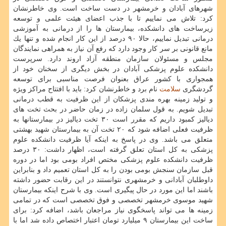
شهرهای آبادان و خرمشهر در دست ساخت است. وی خاطرنشان
كرد: تلاش می نماییم تا با جذب اعضای هیئت علمی و توسعه
زیرساخت های دانشكده، بیمارستان ها را از درمانی به آموزشی
درمانی تبدیل نماییم، حالا ۹۰ درصد از این كار انجام شده و تنها یك
مانع قانونی بر سر كار وجود دارد كه رفع آن نیاز به همراهی نمایندگان
مجلس و مسئولان سازمان منطقه آزاد اروند دارد. سرپرست
دانشكده علوم پزشكی آبادان در بخش دیگری از سخنان خود از
همجواری با كشور عراق بعنوان فرصت مناسبی برای توسعه
گردشگری
سلامت
نام برد و خاطرنشان كرد: باید با افتتاح مراكز ویژه
و تولید زمینه بهره مندی پزشكان از این ظرفیت به قطب درمانی
تبدیل شویم. به قول سلمان زاده در زمان حاضر در بحث تخت های
دیالیز كمبود داریم كه مقرر است ۳۰ تخت دیالیز در بیمارستانها به
ظرفیت فعلی اضافه شود كه ۲۰ تخت آن به بیمارستان شهید بهشتی
متعلق می باشد. وی در پاسخ به اینكه آیا ظرفیت دانشكده علوم
پزشكی به كل استان تعلق گرفته است، اظهار داشت: ۳۰ درصد
ظرفیت دانشكده علوم پزشكی مختص افراد بومی بود اما در دوره
قبل سازمان سنجش بومی بودن را به كل استان تعمیم داد و بنابراین
داوطلبان آبادانی و خرمشهری نتوانستند در این رقابت حضور داشته
باشند اما این مورد در حال پیگیری است. وی با شرح اینكه بیمارستان
شهید موسوی خرمشهر تخصصی و فوق تخصصی است كه در تمامی
زمینه ها می تواند پاسخگوی نیاز مراجعان باشد، اضافه كرد: برای
ساخت این بیمارستان ۹ میلیارد تومان اعتبار اختصاص داده شد اما با