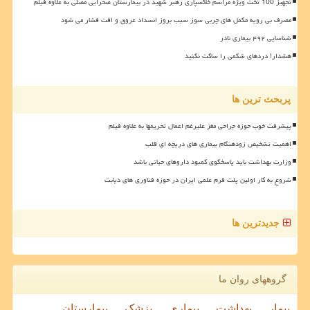
تجهیز 100 تخت ویژه مراسم خاکسپاری رهبر شهید در بیمارستان صحرایی مصلی به علاوه فیلم
مصرف بی رویه مکمل های چربی سوز سبب بروز انسداد عروق و افت فشار می شود
شناسایی ۴۹۲ بیماری نادر
هشدار! دردهای شکمی را ساکت نکنید
پربحث ترین ها
پیشرفت خوب حوزه جراحی مغز علیرغم اعمال تحریمها به علاوه فیلم
اهمیت تشخیص زودهنگام بیماری های دریچه ای قلب
وزارت بهداشت باید پاسخگوی کمبود داروهای حیاتی باشد
شروع به کار اولین پلت فرم علمی ایران در حوزه فناوری های دیابت
جدیدترین ها
گروههای روان ما
بیمار
بهداشت
بیماری
پزشک
بیمارستان