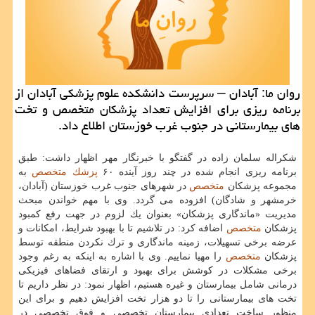
روان ما: آبادان – سرپرست دانشكده علوم پزشكی آبادان از
برنامه ریزی برای افزایش تعداد پزشكان متخصص و تخت
های بیمارستانی در جنوب غرب خوزستان اطلاع داد.
شكراله سلمان زاده در گفتگو با خبرنگار مهر اظهار داشت: طبق
برنامه ریزی انجام شده در چند روز آینده ۶۰
پزشك
متخصص
به
مجموعه پزشكان
متخصص
در شهرهای جنوب غرب خوزستان (آبادان،
خرمشهر و شادگان) افزوده می گردد. وی با مهم خواندن مبحث
مدیریت «ماندگاری پزشكان» بعنوان یك لزوم در جهت رفع كمبود
پزشكان
متخصص
اضافه كرد: در تلاشیم تا با بهبود شرایط، امكانات و
عرضه برخی تسهیلات، زمینه ماندگاری و ترك نكردن منطقه توسط
پزشكان
متخصص
را مهیا نماییم. وی با اشاره به اینكه به رغم وجود
برخی مشكلات در كوشش برای بهبود و ارتقای فضاهای فیزیكی
درمانی شامل بیمارستان و غیره هستیم، اظهار نمود: در نظر داریم تا
تخت های بیمارستانی را تا دو هزار تخت افزایش دهیم و برای این
منظور ساخت تعدادی بیمارستان تخصصی و فوق تخصصی در