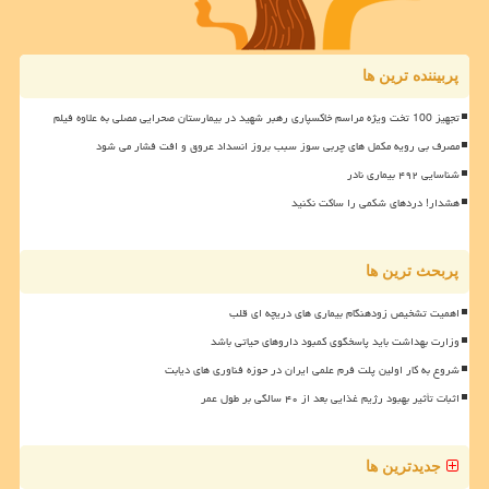
پربیننده ترین ها
تجهیز 100 تخت ویژه مراسم خاکسپاری رهبر شهید در بیمارستان صحرایی مصلی به علاوه فیلم
مصرف بی رویه مکمل های چربی سوز سبب بروز انسداد عروق و افت فشار می شود
شناسایی ۴۹۲ بیماری نادر
هشدار! دردهای شکمی را ساکت نکنید
پربحث ترین ها
اهمیت تشخیص زودهنگام بیماری های دریچه ای قلب
وزارت بهداشت باید پاسخگوی کمبود داروهای حیاتی باشد
شروع به کار اولین پلت فرم علمی ایران در حوزه فناوری های دیابت
اثبات تأثیر بهبود رژیم غذایی بعد از ۴۰ سالگی بر طول عمر
جدیدترین ها