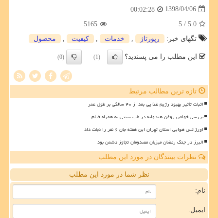
1398/04/06
00:02:28
5165
/ 5
5.0
تگهای خبر:
رپورتاژ
,
خدمات
,
كیفیت
,
محصول
این مطلب را می پسندید؟
(0)
(1)
تازه ترین مطالب مرتبط
اثبات تأثیر بهبود رژیم غذایی بعد از ۴۰ سالگی بر طول عمر
بررسی خواص روغن هندوانه در طب سنتی به همراه فیلم
اورژانس هوایی استان تهران این هفته جان ۶ نفر را نجات داد
البرز در جنگ رمضان میزبان مصدومان تجاوز دشمن بود
نظرات بینندگان در مورد این مطلب
نظر شما در مورد این مطلب
نام:
ایمیل: