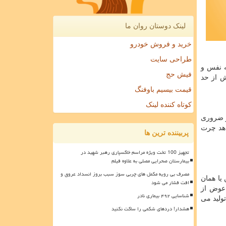
لینک دوستان روان ما
خرید و فروش خودرو
طراحی سایت
ه نفس و
فیش حج
ش از حد
قیمت بیسیم باوفنگ
کوتاه کننده لینک
ر ضروری
یخواهد چرت
پربیننده ترین ها
تجهیز 100 تخت ویژه مراسم خاکسپاری رهبر شهید در
بیمارستان صحرایی مصلی به علاوه فیلم
مصرف بی رویه مکمل های چربی سوز سبب بروز انسداد عروق و
 یا همان
افت فشار می شود
 عوض از
شناسایی ۴۹۲ بیماری نادر
تولید می
هشدار! دردهای شکمی را ساکت نکنید