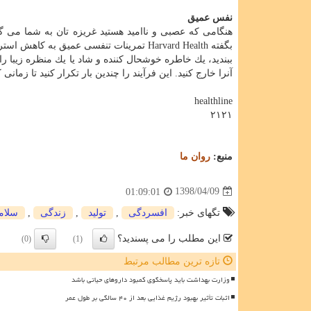
نفس عمیق
هنگامی كه عصبی و ناامید هستید غریزه تان به شما می گو
بگفته Harvard Health تمرینات تنفسی عمی
ببندید، یك خاطره خوشحال كننده و شاد یا یك منظره زیبا را 
آنرا خارج كنید. این فرآیند را چندین بار تكرار كنید تا زما
healthline
۲۱۲۱
منبع:
روان ما
1398/04/09
01:09:01
تگهای خبر:
افسردگی
,
تولید
,
زندگی
,
سلام
این مطلب را می پسندید؟
(0)
(1)
تازه ترین مطالب مرتبط
وزارت بهداشت باید پاسخگوی کمبود داروهای حیاتی باشد
اثبات تأثیر بهبود رژیم غذایی بعد از ۴۰ سالگی بر طول عمر