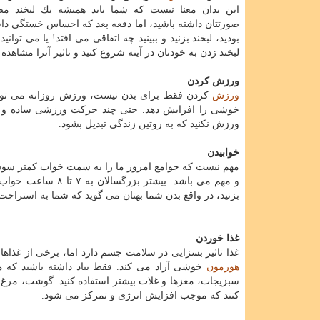
این بدان معنا نیست كه شما باید همیشه یك لبخند م
صورتتان داشته باشید، اما دفعه بعد كه احساس خستگی داشت
بودید، لبخند بزنید و ببینید چه اتفاقی می افتد! یا می توانید 
لبخند زدن به خودتان در آینه شروع كنید و تاثیر آنرا مشاهده ك
ورزش كردن
ورزش
كردن فقط برای بدن نیست، ورزش روزانه می توان
خوشی را افزایش دهد. حتی چند حركت ورزشی ساده و كوچك
ورزش نكنید كه به روتین زندگی تبدیل بشود.
خوابیدن
مهم نیست كه جوامع امروز ما را به سمت خواب كمتر سوق
و مهم می باشد. بیش
بزنید، در واقع بدن شما بهتان می گوید كه شما به استراحت ن
غذا خوردن
غذا تاثیر بسزایی در سلامت جسم دارد اما، برخی از غذاها 
هورمون
خوشی آزاد می كند. فقط بیاد داشته باشید كه م
سبزیجات، مغزها و غلات بیشتر استفاده كنید. گوشت، مرغ، حبو
كنند كه موجب افزایش انرژی و تمركز می شود.