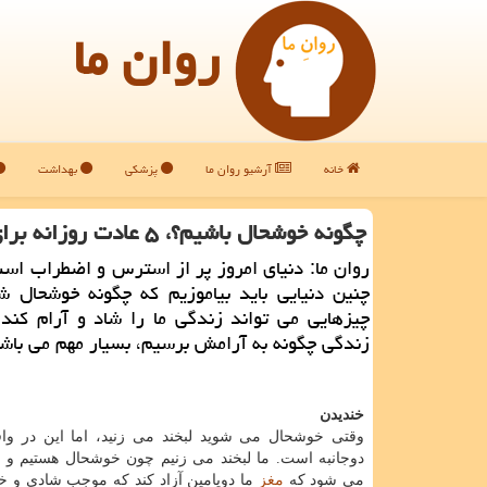
روان ما
خانه
آرشیو روان ما
پزشکی
بهداشت
چگونه خوشحال باشیم؟، ۵ عادت روزانه برای خوشحال بودن
روان ما: دنیای امروز پر از استرس و اضطراب ا
چنین دنیایی باید بیاموزیم كه چگونه خوشحال ش
چیزهایی می تواند زندگی ما را شاد و آرام كند.
زندگی چگونه به آرامش برسیم، بسیار مهم می باش
خندیدن
وقتی خوشحال می شوید لبخند می زنید، اما این در واق
دوجانبه است. ما لبخند می زنیم چون خوشحال هستیم و 
می شود كه
مغز
ما دوپامین آزاد كند كه موجب شادی و