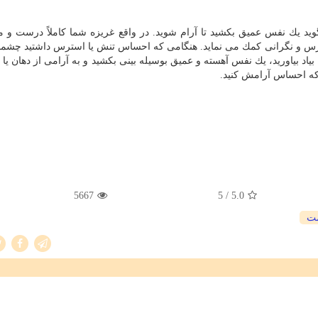
ید یك نفس عمیق بكشید تا آرام شوید. در واقع غریزه شما كاملاً درست و م
ق به كاهش استرس و نگرانی كمك می نماید. هنگامی كه احساس تنش یا استرس داشتید چشم
بیاد بیاورید، یك نفس آهسته و عمیق بوسیله بینی بكشید و به آرامی از دهان یا 
نی كه احساس آرامش كنید.
5667
/ 5
5.0
ت