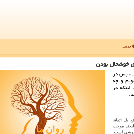
خدمات
ست، پس در
ویم و چه
 اینكه در
د.
ع یك اتفاق
لبخند موجب
 خوشی است.