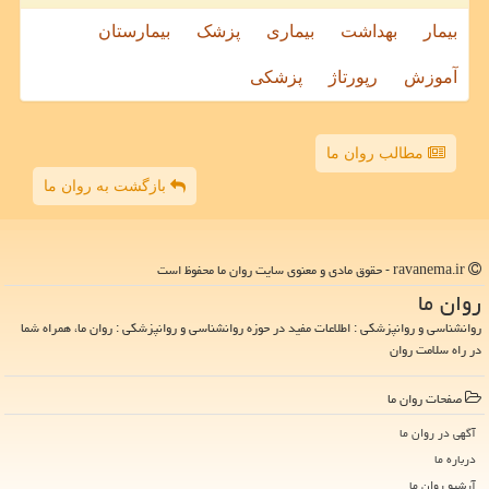
بیمار
بهداشت
بیماری
پزشک
بیمارستان
آموزش
رپورتاژ
پزشکی
مطالب روان ما
بازگشت به روان ما
ravanema.ir - حقوق مادی و معنوی سایت روان ما محفوظ است
روان ما
روانشناسی و روانپزشکی : اطلاعات مفید در حوزه روانشناسی و روانپزشکی : روان ما، همراه شما
در راه سلامت روان
صفحات روان ما
آگهی در روان ما
درباره ما
آرشیو روان ما