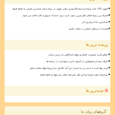
تجهیز 100 تخت ویژه مراسم خاکسپاری رهبر شهید در بیمارستان صحرایی مصلی به علاوه فیلم
مصرف بی رویه مکمل های چربی سوز سبب بروز انسداد عروق و افت فشار می شود
شناسایی ۴۹۲ بیماری نادر
هشدار! دردهای شکمی را ساکت نکنید
پربحث ترین ها
اعطای کارت عضویت افتخاری جهاددانشگاهی به رئیس دولت
انتقاد بیماران هموفیلی از کمبود دارو درخواست از رسانه ها
وزیر بهداشت با دست پر به شیراز می آید افتتاح سه پروژه مهم سلامت محور
پیشرفت خوب حوزه جراحی مغز علیرغم اعمال تحریمها به علاوه فیلم
جدیدترین ها
گروههای روان ما