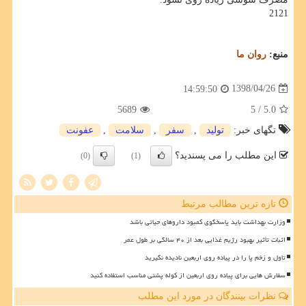
2121
منبع:
روان ما
1398/04/26
14:59:50
5689
/ 5
5.0
تگهای خبر:
تولید
,
سفر
,
سلامت
,
عفونت
این مطلب را می پسندید؟
(0)
(1)
تازه ترین مطالب مرتبط
وزارت بهداشت باید پاسخگوی کمبود داروهای حیاتی باشد
اثبات تأثیر بهبود رژیم غذایی بعد از ۴۰ سالگی بر طول عمر
تاول و زخم پا را در پیاده روی اربعین نادیده نگیرید
سفارش هایی برای پیاده روی اربعین از کوله پشتی مناسب استفاده کنید
نظرات بینندگان در مورد این مطلب