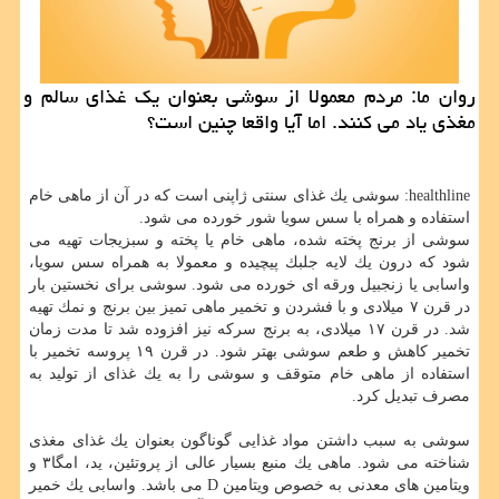
روان ما: مردم معمولا از سوشی بعنوان یك غذای سالم و
مغذی یاد می كنند. اما آیا واقعا چنین است؟
healthline: سوشی یك غذای سنتی ژاپنی است كه در آن از ماهی خام
استفاده و همراه با سس سویا شور خورده می شود.
سوشی از برنج پخته شده، ماهی خام یا پخته و سبزیجات تهیه می
شود كه درون یك لایه جلبك پیچیده و معمولا به همراه سس سویا،
واسابی یا زنجبیل ورقه ای خورده می شود. سوشی برای نخستین بار
در قرن ۷ میلادی و با فشردن و تخمیر ماهی تمیز بین برنج و نمك تهیه
شد. در قرن ۱۷ میلادی، به برنج سركه نیز افزوده شد تا مدت زمان
تخمیر كاهش و طعم سوشی بهتر شود. در قرن ۱۹ پروسه تخمیر با
استفاده از ماهی خام متوقف و سوشی را به یك غذای از تولید به
مصرف تبدیل كرد.
سوشی به سبب داشتن مواد غذایی گوناگون بعنوان یك غذای مغذی
شناخته می شود. ماهی یك منبع بسیار عالی از پروتئین، ید، امگا۳ و
ویتامین های معدنی به خصوص ویتامین D می باشد. واسابی یك خمیر