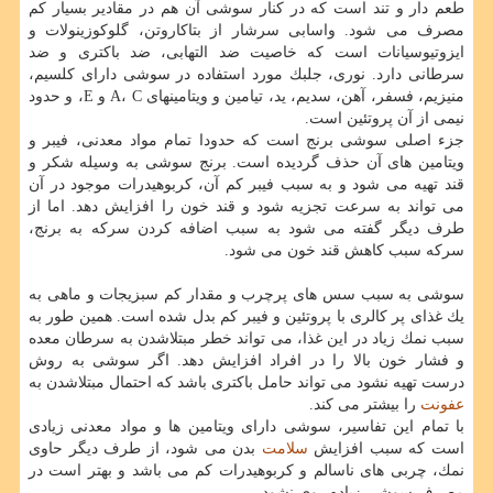
طعم دار و تند است كه در كنار سوشی آن هم در مقادیر بسیار كم
مصرف می شود. واسابی سرشار از بتاكاروتن، گلوكوزینولات و
ایزوتیوسیانات است كه خاصیت ضد التهابی، ضد باكتری و ضد
سرطانی دارد. نوری، جلبك مورد استفاده در سوشی دارای كلسیم،
منیزیم، فسفر، آهن، سدیم، ید، تیامین و ویتامینهای A، C و E، و حدود
نیمی از آن پروتئین است.
جزء اصلی سوشی برنج است كه حدودا تمام مواد معدنی، فیبر و
ویتامین های آن حذف گردیده است. برنج سوشی به وسیله شكر و
قند تهیه می شود و به سبب فیبر كم آن، كربوهیدرات موجود در آن
می تواند به سرعت تجزیه شود و قند خون را افزایش دهد. اما از
طرف دیگر گفته می شود به سبب اضافه كردن سركه به برنج،
سركه سبب كاهش قند خون می شود.
سوشی به سبب سس های پرچرب و مقدار كم سبزیجات و ماهی به
یك غذای پر كالری با پروتئین و فیبر كم بدل شده است. همین طور به
سبب نمك زیاد در این غذا، می تواند خطر مبتلاشدن به سرطان معده
و فشار خون بالا را در افراد افزایش دهد. اگر سوشی به روش
درست تهیه نشود می تواند حامل باكتری باشد كه احتمال مبتلاشدن به
عفونت
را بیشتر می كند.
با تمام این تفاسیر، سوشی دارای ویتامین ها و مواد معدنی زیادی
است كه سبب افزایش
سلامت
بدن می شود، از طرف دیگر حاوی
نمك، چربی های ناسالم و كربوهیدرات كم می باشد و بهتر است در
مصرف سوشی زیاده روی نشود.