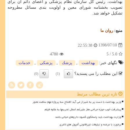
بهداشت، رئیس كل سازمان نظام پزشكی و اعضای دائم آن برای
تصویب بخشنامه شورای معین و اولویت بندی مسائل مطروحه
تشكیل خواهد شد.
منبع:
روان ما
1398/07/10
22:55:38
4780
/ 5
5.0
تگهای خبر:
بهداشت
,
پزشك
,
پزشكی
,
خدمات
این مطلب را می پسندید؟
(0)
(1)
تازه ترین مطالب مرتبط
وزیر بهداشت با دست پر به شیراز می آید افتتاح سه پروژه مهم سلامت محور
پیشرفت خوب حوزه جراحی مغز علیرغم اعمال تحریمها به علاوه فیلم
وزارت بهداشت باید پاسخگوی کمبود داروهای حیاتی باشد
برخورد با عرضه و تبلیغات غیرقانونی آمپول های لاغری