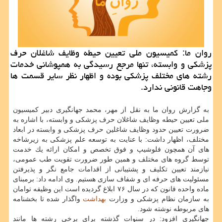
روان ما: كمیسیون ملی تعیین حیطه وظایف شاغلان حرف
پزشكی و وابسته، تنها مرجع رسیدگی به همپوشانی خدمات
رشته های مختلف پزشكی بوده و اظهار نظر سایر قسمت ها
وجاهت قانونی ندارد.
به گزارش روان ما به نقل از مهر، محمد جهانگیری دبیر كمیسیون
ملی تعیین حیطه وظایف شاغلان حرف پزشكی و وابسته، با اشاره به
ضرورت تعیین حدود وظایف شاغلین حرف پزشكی و وابسته در ابعاد
مختلف، اظهار داشت: با عنایت به توسعه علم پزشكی به زیرشاخه
های آن همچون فلوشیپ و فوق تخصص و امكان ارائه یك خدمت
توسط گروه های مختلف و همین طور ضرورت تقویت طب عمومی،
نیازمند تعیین تكلیف و پشتیبانی از اقدامات جامع نگر و پذیرفتن
مسئولیت های حرفه ای و شفاف سازی هستیم. وی ادامه داد: برمبنای
ماده واحده قانون كه در سال ۷۶ ابلاغ گردیده است این وظیفه توامان
به سازمان نظام پزشكی و وزارت
بهداشت
واگذار شده تا بخشنامه
های مربوطه نوشته شود.
جهانگیری افزود: در سنوات گذشته برای برخی رشته ها مانند