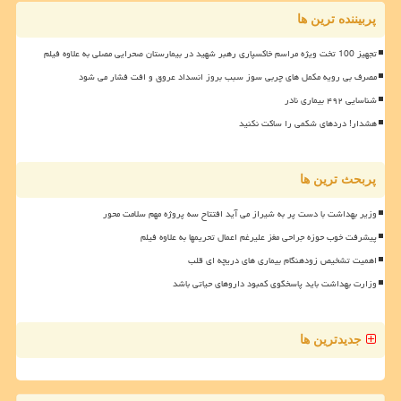
پربیننده ترین ها
تجهیز 100 تخت ویژه مراسم خاکسپاری رهبر شهید در بیمارستان صحرایی مصلی به علاوه فیلم
مصرف بی رویه مکمل های چربی سوز سبب بروز انسداد عروق و افت فشار می شود
شناسایی ۴۹۲ بیماری نادر
هشدار! دردهای شکمی را ساکت نکنید
پربحث ترین ها
وزیر بهداشت با دست پر به شیراز می آید افتتاح سه پروژه مهم سلامت محور
پیشرفت خوب حوزه جراحی مغز علیرغم اعمال تحریمها به علاوه فیلم
اهمیت تشخیص زودهنگام بیماری های دریچه ای قلب
وزارت بهداشت باید پاسخگوی کمبود داروهای حیاتی باشد
جدیدترین ها