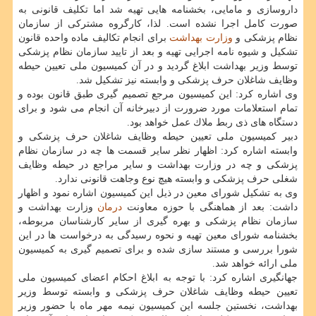
داروسازی و مامایی، بخشنامه هایی تهیه شد اما تكلیف قانونی به
صورت كامل اجرا نشده است. لذا، كارگروه مشتركی از سازمان
نظام پزشكی و
وزارت بهداشت
برای انجام تكالیف ماده واحده قانون
تشكیل و شیوه نامه اجرایی تهیه و بعد از تایید سازمان نظام پزشكی
توسط وزیر بهداشت ابلاغ گردید و در آن كمیسیون ملی تعیین حیطه
وظایف شاغلان حرف پزشكی و وابسته نیز تشكیل شد.
وی اشاره كرد: این كمیسیون مرجع تصمیم گیری طبق قانون بوده و
تمام استعلامات مورد ضرورت از دبیرخانه آن انجام می شود و برای
دستگاه های ذی ربط ملاك عمل خواهد بود.
دبیر كمیسیون ملی تعیین حیطه وظایف شاغلان حرف پزشكی و
وابسته اشاره كرد: اظهار نظر سایر قسمت ها چه در سازمان نظام
پزشكی و چه در وزارت بهداشت و سایر مراجع در حیطه وظایف
شغلی حرف پزشكی و وابسته هیچ نوع وجاهت قانونی ندارد.
وی به تشكیل شورای معین در ذیل این كمیسیون اشاره نمود و اظهار
داشت: بعد از هماهنگی با حوزه معاونت
درمان
وزارت بهداشت و
سازمان نظام پزشكی و بهره گیری از سایر كارشناسان مربوطه،
بخشنامه شورای معین تهیه و نحوه رسیدگی به درخواست ها در این
شورا بررسی و مستند سازی شده و برای تصمیم گیری به كمیسیون
ملی ارائه خواهد شد.
جهانگیری اشاره كرد: با توجه به ابلاغ احكام اعضای كمیسیون ملی
تعیین حیطه وظایف شاغلان حرف پزشكی و وابسته توسط وزیر
بهداشت، نخستین جلسه این كمیسیون نیمه مهر ماه با حضور وزیر