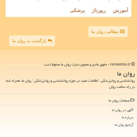
آموزش
رپورتاژ
پزشکی
مطالب روان ما
بازگشت به روان ما
ravanema.ir - حقوق مادی و معنوی سایت روان ما محفوظ است
روان ما
روانشناسی و روانپزشکی : اطلاعات مفید در حوزه روانشناسی و روانپزشکی : روان ما، همراه شما
در راه سلامت روان
صفحات روان ما
آگهی در روان ما
درباره ما
آرشیو روان ما