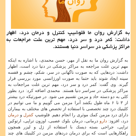
به گزارش روان ما فلوشیپ كنترل و درمان درد، اظهار
داشت: كمر درد و سر درد، مهم ترین علت مراجعات به
مراكز پزشكی در سراسر دنیا هستند.
به گزارش روان ما به نقل از مهر، حسن محمدی، با اشاره به اینكه
مهم ترین علت مراجعه به مراكز پزشكی در دنیا درد است، اظهار
داشت: دردهایی كه به صورت ناگهانی در سر، شكم، چشم و قفسه
سینه ایجاد شوند باید حتما به صورت اورژانسی مورد بررسی قرار
گیرند. وی گفت: كمر درد و سر درد، مهم ترین علت مراجعات به
مراكز پزشكی در سراسر دنیا هستند. محمدی اضافه كرد: درد بطور
كلی به دو دسته حاد و مزمن تقسیم می شود. در صورتیكه درد بیشتر
از ۳ تا ۶ ماه طول بكشد آنرا مزمن می گوییم و ما می توانیم در
كلینیك درد چند تخصصی با استفاده از تخصص های مختلف به بیماران
دارای درد مزمن كمك موثری را انجام دهیم. فلوشیپ
كنترل
و
درمان
درد، افزود:
دارو
درمانی، درمان بلوك عصبی، اوزون تراپی، ارتوكین
تراپی، جراحی بسته دیسك با استفاده از ژل و لیزر همچون
راهكارهایی است كه برای درمان دردهای مزمن در كلینیك های چند