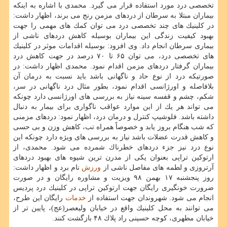
تخصصی درد مورد استفاده قرار می گیرد. محمدی با اشاره به اینكه
بیماران مبتلا به سرطان از دردهای مزمن رنج می برند، اظهار داشت:
در كلینیك های چند تخصصی درد می توان كمك های مهمی را جهت
بهبود كیفیت زندگی این بیماران بوسیله كاهش دردهای ناشی از
بیماری سرطان انجام داد. وی افزود: بوسیله اقدامات موثر در كلینیك
های تخصصی درد، می توان ۶۵ تا ۷۰ درصد در جهت كاهش درد
بیماران گرفتار دردهای مزمن اقدام نمود. محمدی اظهار داشت: در
صورتیكه درد از نوع حاد و ناگهانی باشد باید نسبت به درمان آن
بلافاصله و اورژانسی اقدام نمود، بطور مثال درد ناگهانی در سر،
شكم، چشم و قفسه سینه نیاز به بررسی های اورژانسی دارد چونكه
می تواند هر یك از این موارد عواقب ناگواری برای بیمار به دنبال
داشته باشد. فلوشیپ كنترل و درمان درد، اظهار نمود: دردهای مزمنی
كه شب هنگام بروز یابد و خصوصاً همراه تب، كاهش وزن و بی حسی
و كاهش قدرت عضلات باشد نیاز به بررسی های ویژه دارد چونكه این
نوع درد نیز جزء دردهای خطرناك شمرده می شود. محمدی، از
ارتوكین تراپی بعنوان یكی از مدرن ترین شیوه های بهبود دردهای
آرتروزی و لطمه های مفاصل ناشی از
ورزش
نام برد و اظهار داشت:
روز پنجشنبه ۱۷ بهمن ۹۸ ویزیت و مشاوره رایگان و در صورت
ضرورت خونگیری رایگان جهت ارتوكین تراپی در كلینیك درد پردیس
انجام می شود. شهروندان جهت استفاده از
خدمات
رایگان این طرح،
می توانند به محل كلینیك واقع در خیابان ولیعصر(عج)، پایین تر از
خیابان مطهری، كوچه حسینی راد پلاك ۴۸ بازگشت كنند.