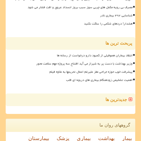
مصرف بی رویه مکمل های چربی سوز سبب بروز انسداد عروق و افت فشار می شود
شناسایی ۴۹۲ بیماری نادر
هشدار! دردهای شکمی را ساکت نکنید
پربحث ترین ها
انتقاد بیماران هموفیلی از کمبود دارو درخواست از رسانه ها
وزیر بهداشت با دست پر به شیراز می آید افتتاح سه پروژه مهم سلامت محور
پیشرفت خوب حوزه جراحی مغز علیرغم اعمال تحریمها به علاوه فیلم
اهمیت تشخیص زودهنگام بیماری های دریچه ای قلب
جدیدترین ها
گروههای روان ما
بیمار
بهداشت
بیماری
پزشک
بیمارستان