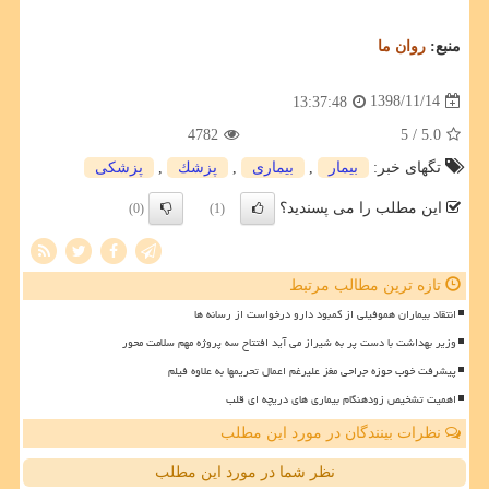
منبع:
روان ما
1398/11/14
13:37:48
4782
/ 5
5.0
تگهای خبر:
بیمار
,
بیماری
,
پزشك
,
پزشكی
این مطلب را می پسندید؟
(0)
(1)
تازه ترین مطالب مرتبط
انتقاد بیماران هموفیلی از کمبود دارو درخواست از رسانه ها
وزیر بهداشت با دست پر به شیراز می آید افتتاح سه پروژه مهم سلامت محور
پیشرفت خوب حوزه جراحی مغز علیرغم اعمال تحریمها به علاوه فیلم
اهمیت تشخیص زودهنگام بیماری های دریچه ای قلب
نظرات بینندگان در مورد این مطلب
نظر شما در مورد این مطلب