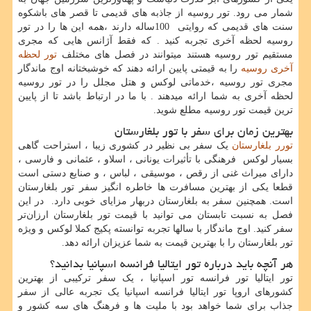
شمار می رود. تور روسیه از جاذبه های قدیمی تا قصر های باشکوه
سنت های قدیمی که روایتی
100
ساله دارند ،همه این ها را در تور
روسیه لحظه آخری تجربه کنید . که فقط آژانس هایی که مجری
مستقیم تور روسیه هستند میتوانند در فصل های مختلف
تور لحظه
آخری روسیه
را به قیمتی پایین ارائه دهند که خوشبختانه اوج ماندگار
مجری تور روسیه ،خدماتی لوکس و هتل مجلل را در تور روسیه
لحظه آخری به شما ارائه میدهند . با ما در ارتباط باشد تا از پایین
ترین قیمت تور روسیه مطلع شوید.
بهترین زمان برای سفر با تور بلغارستان
تورر بلغارستان
یک سفر بی نظیر در کشوری زیبا ، استراحت گاهی
بسیار لوکس فرهنگی با تأثیرات یونانی ، اسلاو ، عثمانی و فارسی ،
دارای میراث غنی از رقص ، موسیقی ، لباس ، و صنایع دستی است
قطعا یکی از بهترین مسافرت ها خاطره انگیز سفر تور بلغارستان
است. همچنین سفر به بلغارستان دربهار مزایای خوبی دارد. در این
فصل به نسبت تابستان می توانید با قیمت تور بلغارستان ارزان‌تر
سفر کنید. اوج ماندگار با سالها تجربه توانسته پکیج کملا لوکس و ویژه
تور بلغارستان را با بهترین قیمت به شما عزیزان ارائه دهد.
هر آنچه باید درباره تور ایتالیا فرانسه اسپانیا بدانید؟
تور ایتالیا تور فرانسه تور اسپانیا ، یک سفر ترکیبی از بهترین
کشورهای اروپا تور ایتالیا فرانسه اسپانیا یک تجربه عالی از سفر
جذاب برای شما خواهد بود با ملیت ها و فرهنگ های سه کشور و