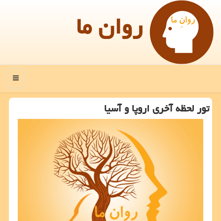
روان ما
منو
تور لحظه آخری اروپا و آسیا