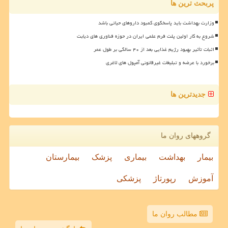
پربحث ترین ها
وزارت بهداشت باید پاسخگوی کمبود داروهای حیاتی باشد
شروع به کار اولین پلت فرم علمی ایران در حوزه فناوری های دیابت
اثبات تأثیر بهبود رژیم غذایی بعد از ۴۰ سالگی بر طول عمر
برخورد با عرضه و تبلیغات غیرقانونی آمپول های لاغری
جدیدترین ها
گروههای روان ما
بیمار
بهداشت
بیماری
پزشک
بیمارستان
آموزش
رپورتاژ
پزشکی
مطالب روان ما