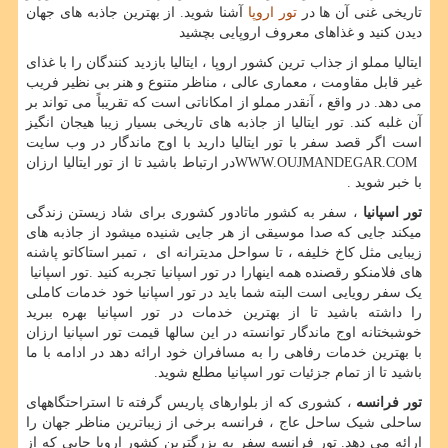
تاریخی غنی آن ها در
تور اروپا
آشنا شوید. از بهترین جاذبه های جهان
دیدن کنید و غذاهای معروف اروپایی بچشید
ایتالیا مملو از جذاب ترین کشور اروپا ، ایتالیا بازدید کنندگان را با غذای
غیر قابل مقاومت ، معماری عالی ، مناظر متنوع و هنر بی نظیر فریب
می دهد. در واقع ، آنقدر مملو از امکاناتی است که تقریباً می تواند بر
آن غلبه کند. تور ایتالیا از جاذبه های تاریخی بسیار زیبا هیجان انگیز
است اگر قصد سفر با تور ایتالیا دارید با اوج ماندگار در وب سایت
WWW.OUJMANDEGAR.COM
در ارتباط باشید تا از تور ایتالیا ارزان
با خبر شوید .
تور اسپانیا
، سفر به کشور ماتادور کشوری برای شاد زیستن زندگی
میکند جایی که صدا موسیقی از هر جایی شنیده میشود از جاذبه های
زیبایی مثل کاخ خلیفه ، تا سواحل مدیترانه ای ، تمبر استاکاتو پاشنه
های فلامنکو رقصنده همه اینهارا در تور اسپانیا تجربه کنید .تور اسپانیا
یک سفر رویایی است البته شما باید در تور اسپانیا خود خدمات کاملی
را داشته باشید تا از بهترین خدمات در تور اسپانیا بهره ببرید
خوشبختانه اوج ماندگار توانسته در این سالها قیمت تور اسپانیا ارزان
با بهترین خدمات رفاهی را به مسافران خود ارائه دهد در ادامه با ما
باشید تا از تمام جزئیات تور اسپانیا مطلع شوید.
تور فرانسه
، کشوری که از بلوارهای پاریس گرفته تا استراحتگاههای
ساحلی شیک ساحل عاج ، فرانسه برخی از زیباترین مناظر جهان را
ارائه می دهد. تور فرانسه سفر به بزرگترین کشور اروپا جایی که از