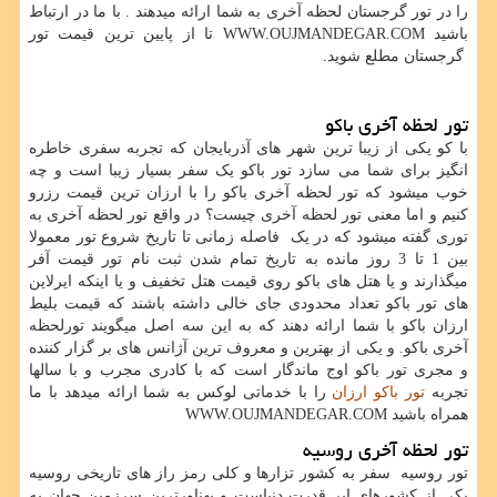
را در تور گرجستان لحظه آخری به شما ارائه میدهند . با ما در ارتباط
باشید WWW.OUJMANDEGAR.COM تا از پایین ترین قیمت تور
گرجستان مطلع شوید.
تور لحظه آخری باکو
با کو یکی از زیبا ترین شهر های آذربایجان که تجربه سفری خاطره
انگیز برای شما می سازد تور باکو یک سفر بسیار زیبا است و چه
خوب میشود که تور لحظه آخری باکو را با ارزان ترین قیمت رزرو
کنیم و اما معنی تور لحظه آخری چیست؟ در واقع تور لحظه آخری به
توری گفته میشود که در یک فاصله زمانی تا تاریخ شروع تور معمولا
بین 1 تا 3 روز مانده به تاریخ تمام شدن ثبت نام تور قیمت آفر
میگذارند و یا هتل های باکو روی قیمت هتل تخفیف و یا اینکه ایرلاین
های تور باکو تعداد محدودی جای خالی داشته باشند که قیمت بلیط
ارزان باکو با شما ارائه دهند که به این سه اصل میگویند تورلحظه
آخری باکو. و یکی از بهترین و معروف ترین آژانس های بر گزار کننده
و مجری تور باکو اوج ماندگار است که با کادری مجرب و با سالها
تجربه
تور باکو ارزان
را با خدماتی لوکس به شما ارائه میدهد با ما
همراه باشید
WWW.OUJMANDEGAR.COM
تور لحظه آخری روسیه
تور روسیه سفر به کشور تزارها و کلی رمز راز های تاریخی روسیه
یکی از کشورهای ابر قدرت دنیاست و پهناورترین سرزمین جهان به