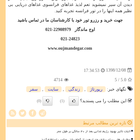
دیدن آن سیر نمیشوید تعم لذیذ غذاهای فرانسوی غذاهای دریایی بی
نظیر همه اینها را در تور فرانسه تجربه کنید.
جهت خرید و رزرو تور خود با کارشناسان ما در تماس باشید
اوج ماندگار 22908979-021
021-24823
www.oujmandegar.com
1398/12/08
17:34:53
4714
/ 5
5.0
تگهای خبر:
رپورتاژ
,
زندگی
,
سایت
,
سفر
این مطلب را می پسندید؟
(0)
(1)
تازه ترین مطالب مرتبط
اثبات تأثیر بهبود رژیم غذایی بعد از ۴۰ سالگی بر طول عمر
سفارش هایی برای پیاده روی اربعین از کوله پشتی مناسب استفاده کنید