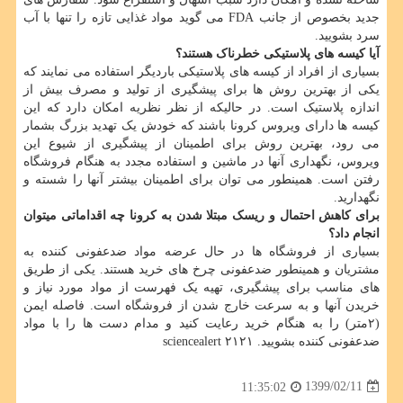
جدید بخصوص از جانب FDA می گوید مواد غذایی تازه را تنها با آب
سرد بشویید.
آیا کیسه های پلاستیکی خطرناک هستند؟
بسیاری از افراد از کیسه های پلاستیکی باردیگر استفاده می نمایند که
یکی از بهترین روش ها برای پیشگیری از تولید و مصرف بیش از
اندازه پلاستیک است. در حالیکه از نظر نظریه امکان دارد که این
کیسه ها دارای ویروس کرونا باشند که خودش یک تهدید بزرگ بشمار
می رود، بهترین روش برای اطمینان از پیشگیری از شیوع این
ویروس، نگهداری آنها در ماشین و استفاده مجدد به هنگام فروشگاه
رفتن است. همینطور می توان برای اطمینان بیشتر آنها را شسته و
نگهدارید.
برای کاهش احتمال و ریسک مبتلا شدن به کرونا چه اقداماتی میتوان
انجام داد؟
بسیاری از فروشگاه ها در حال عرضه مواد ضدعفونی کننده به
مشتریان و همینطور ضدعفونی چرخ های خرید هستند. یکی از طریق
های مناسب برای پیشگیری، تهیه یک فهرست از مواد مورد نیاز و
خریدن آنها و به سرعت خارج شدن از فروشگاه است. فاصله ایمن
(۲متر) را به هنگام خرید رعایت کنید و مدام دست ها را با مواد
ضدعفونی کننده بشویید. sciencealert ۲۱۲۱
1399/02/11
11:35:02