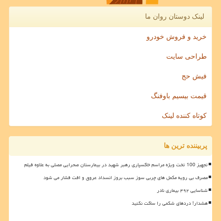
لینک دوستان روان ما
خرید و فروش خودرو
طراحی سایت
فیش حج
قیمت بیسیم باوفنگ
کوتاه کننده لینک
پربیننده ترین ها
تجهیز 100 تخت ویژه مراسم خاکسپاری رهبر شهید در بیمارستان صحرایی مصلی به علاوه فیلم
مصرف بی رویه مکمل های چربی سوز سبب بروز انسداد عروق و افت فشار می شود
شناسایی ۴۹۲ بیماری نادر
هشدار! دردهای شکمی را ساکت نکنید