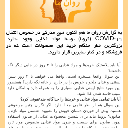
به گزارش روان ما هم اكنون هیچ مدركی در خصوص انتقال
COVID-۱۹ (كرونا) توسط مواد غذایی وجود ندارد.
بزرگترین خطر هنگام خرید این محصولات است كه در
فروشگاه و در كنار سایرین قرار دارید.
آیا باید پلاستیک خریدها و مواد غذایی را تا ۳ روز در جایی دیگر نگه
داشت؟
این سوال واقعا مسخره است، واقعا می خواهید تا ۳ روز شیر،
بستنی و غذای دلخواه خویش را در خارج از خانه نگه دارید؟ همینطور
این مورد نتایج ایمنی غذایی بسیاری را به همراه دارد و امکان دارد
سبب فاسد شدن غذا شود.
آیا باید تمامی مواد غذایی و خریدها را جداگانه ضدعفونی کرد؟
این سوال هم از نظر علمی معنا ندارد. اگر نگران چنین موضوعی
هستید، پیش از خوردن دستان خویش را بشویید. شستن مواد تازه با
صابون؟ لزوما نباید برای شستن محصولات غذایی از صابون استفاده
نمود. صابون برای شست و شوی مواد غذایی بخصوص مواد تازه
ساخته نشده و امکان دارد سبب اسهال و استفراغ شود. سفارش های