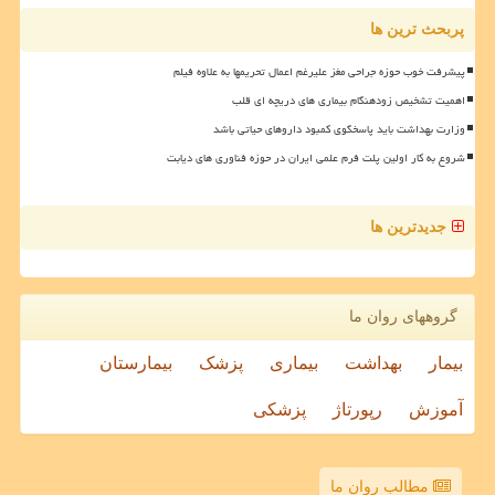
پربحث ترین ها
پیشرفت خوب حوزه جراحی مغز علیرغم اعمال تحریمها به علاوه فیلم
اهمیت تشخیص زودهنگام بیماری های دریچه ای قلب
وزارت بهداشت باید پاسخگوی کمبود داروهای حیاتی باشد
شروع به کار اولین پلت فرم علمی ایران در حوزه فناوری های دیابت
جدیدترین ها
گروههای روان ما
بیمار
بهداشت
بیماری
پزشک
بیمارستان
آموزش
رپورتاژ
پزشکی
مطالب روان ما