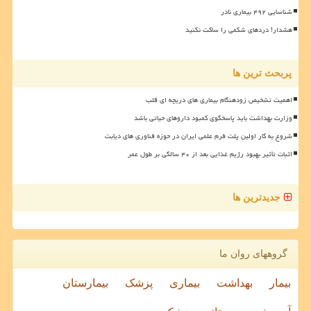
شناسایی ۴۹۲ بیماری نادر
هشدار! دردهای شکمی را ساکت نکنید
پربحث ترین ها
اهمیت تشخیص زودهنگام بیماری های دریچه ای قلب
وزارت بهداشت باید پاسخگوی کمبود داروهای حیاتی باشد
شروع به کار اولین پلت فرم علمی ایران در حوزه فناوری های دیابت
اثبات تأثیر بهبود رژیم غذایی بعد از ۴۰ سالگی بر طول عمر
جدیدترین ها
گروههای روان ما
بیمار
بهداشت
بیماری
پزشک
بیمارستان