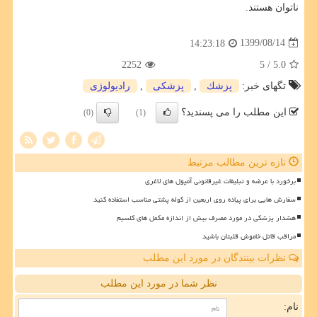
ناتوان هستند.
1399/08/14
14:23:18
2252
/ 5
5.0
تگهای خبر:
پزشك
,
پزشكی
,
رادیولوژی
این مطلب را می پسندید؟
(0)
(1)
تازه ترین مطالب مرتبط
برخورد با عرضه و تبلیغات غیرقانونی آمپول های لاغری
سفارش هایی برای پیاده روی اربعین از کوله پشتی مناسب استفاده کنید
هشدار پزشکی در مورد مصرف بیش از اندازه مکمل های کلسیم
مراقب قاتل خاموش قلبتان باشید
نظرات بینندگان در مورد این مطلب
نظر شما در مورد این مطلب
نام: