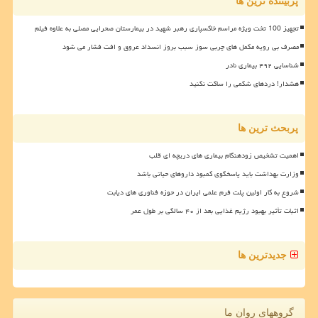
پربیننده ترین ها
تجهیز 100 تخت ویژه مراسم خاکسپاری رهبر شهید در بیمارستان صحرایی مصلی به علاوه فیلم
مصرف بی رویه مکمل های چربی سوز سبب بروز انسداد عروق و افت فشار می شود
شناسایی ۴۹۲ بیماری نادر
هشدار! دردهای شکمی را ساکت نکنید
پربحث ترین ها
اهمیت تشخیص زودهنگام بیماری های دریچه ای قلب
وزارت بهداشت باید پاسخگوی کمبود داروهای حیاتی باشد
شروع به کار اولین پلت فرم علمی ایران در حوزه فناوری های دیابت
اثبات تأثیر بهبود رژیم غذایی بعد از ۴۰ سالگی بر طول عمر
جدیدترین ها
گروههای روان ما