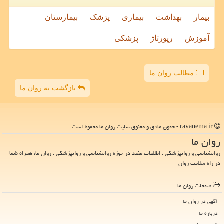
بیمار
بهداشت
بیماری
پزشک
بیمارستان
آموزش
رپورتاژ
پزشکی
مطالب روان ما
بازگشت به روان ما
ravanema.ir - حقوق مادی و معنوی سایت روان ما محفوظ است
روان ما
روانشناسی و روانپزشکی : اطلاعات مفید در حوزه روانشناسی و روانپزشکی : روان ما، همراه شما
در راه سلامت روان
صفحات روان ما
آگهی در روان ما
درباره ما