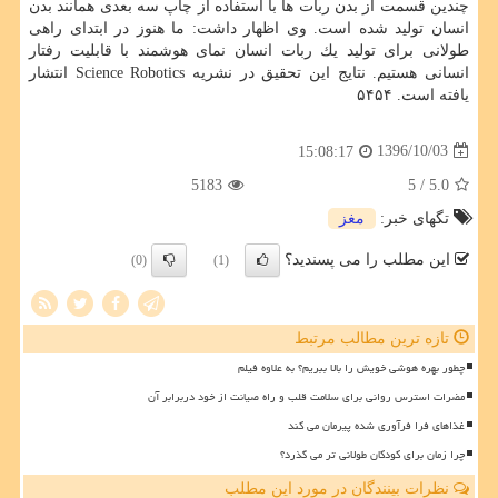
چندین قسمت از بدن ربات ها با استفاده از چاپ سه بعدی همانند بدن
انسان تولید شده است. وی اظهار داشت: ما هنوز در ابتدای راهی
طولانی برای تولید یك ربات انسان نمای هوشمند با قابلیت رفتار
انسانی هستیم. نتایج این تحقیق در نشریه Science Robotics انتشار
یافته است. ۵۴۵۴
1396/10/03
15:08:17
5183
/ 5
5.0
تگهای خبر:
مغز
این مطلب را می پسندید؟
(0)
(1)
تازه ترین مطالب مرتبط
چطور بهره هوشی خویش را بالا ببریم؟ به علاوه فیلم
مضرات استرس روانی برای سلامت قلب و راه صیانت از خود دربرابر آن
غذاهای فرا فرآوری شده پیرمان می کند
چرا زمان برای کودکان طولانی تر می گذرد؟
نظرات بینندگان در مورد این مطلب