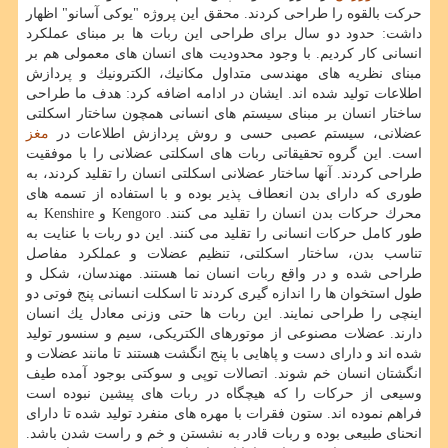
حركت بالقوه را طراحی كردند. محقق این پروژه "یوكی آسانو" اظهار
داشت: حدود دو سال برای طراحی این ربات ها بر مبنای عملكرد
انسانی كار كردیم. با وجود محدودیت های انسان های معمولی هم بر
مبنای نظریه های مهندسی متداول مكانیك، الكترونیك و پردازش
اطلاعات تولید شده اند. ایشان در ادامه اضافه كرد: هدف ما طراحی
ساختار انسان بر مبنای سیستم های انسانی همچون ساختار اسكلتی
عضلانی، سیستم عصبی حسی و روش پردازش اطلاعات در
مغز
است. این گروه تحقیقاتی ربات های اسكلتی عضلانی را با موفقیت
طراحی كردند. آنها ساختار عضلانی اسكلتی انسان را تقلید كردند، به
طوری كه دارای بدن انعطاف پذیر بوده و با استفاده از تسمه های
محرك حركات بدن انسان را تقلید می كنند. Kengoro و Kenshire به
طور كامل حركات انسانی را تقلید می كنند. این دو ربات با عنایت به
تناسب بدن، ساختار اسكلتی، تنظیم عضلات و عملكرد مفاصل
طراحی شده و در واقع ربات انسان نما هستند. مهندسان، شكل و
طول استخوان ها را اندازه گیری كردند تا اسكلت انسانی پنج فوتی دو
اینچی را طراحی نمایند. این ربات ها حتی وزنی معادل یك انسان
دارند. عضلات مصنوعی از موتورهای الكتریكی، سیم و سنسور تولید
شده اند و دارای دست و پاهایی با پنج انگشت هستند تا مانند عضلات و
انگشتان انسان خم شوند. اتصالات توپی و سوكتی بوجود آمده طیف
وسیعی از حركات را كه هیچگاه در ربات های پیشین نبوده است
فراهم نموده اند. ستون فقرات با مهره های منفرد تولید شده تا دارای
انحنای طبیعی بوده و ربات قادر به نشستن و خم و راست شدن باشد.