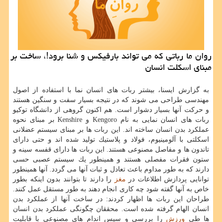
روان ما رباتی كه می تواند بارفیكس و شنا برود!، ساخت بر
مبنای اسكلت انسان
به گزارش ایسنا، بیشتر ربات های انسان نما با استفاده از اصول
مهندسی طراحی می شوند كه در نتیجه بسیار سفت و سنگین هستند
و حركت آنها بسیار دشوار است. هم اكنون گروهی از دانشگاه توكیو
ربات های انسان نمایی به نام Kengoro و Kenshire بر مبنای نحوه
عملكرد بدن انسان ساخته اند. این ربات ها بر مبنای سیستم عضلانی
اسكلتی با آلومینیوم، فولاد و پلاستیك تولید شده اند و حتی دارای
تاندون ها و مفاصل مصنوعی هستند. این ربات ها دارای قفسه سینه و
ستون فقرات مفصلی هستند و همینطور یك سیستم عصبی حسی
دارند كه به طور مداوم باعث تعادل و ثبات آنها می گردد. آنها همینطور
توانایی پردازش اطلاعات در
مغز
را دارند تا بتوانند بدون اینكه بطور
خاص به آنها گفته شود چه كاری انجام دهند به طور مستقل عمل كنند.
طراحان این ربات ها اظهار كردند: در ساخت آنها از عملكرد بدن
انسان الهام گرفته شده است. محققان چگونگی عملكرد بدن انسان
ها طی
ورزش
را بررسی و سپس اندام های مصنوعی با قابلیت