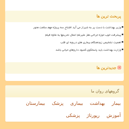
پربحث ترین ها
وزیر بهداشت با دست پر به شیراز می آید افتتاح سه پروژه مهم سلامت محور
پیشرفت خوب حوزه جراحی مغز علیرغم اعمال تحریمها به علاوه فیلم
اهمیت تشخیص زودهنگام بیماری های دریچه ای قلب
وزارت بهداشت باید پاسخگوی کمبود داروهای حیاتی باشد
جدیدترین ها
گروههای روان ما
بیمار
بهداشت
بیماری
پزشک
بیمارستان
آموزش
رپورتاژ
پزشکی