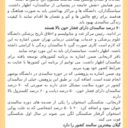
دبیر همایش «نقش جامعه در پشتیبانی از سالمندان» اظهار داشتت:
سیاستگذاران، دانشگاه ها و مراکز بهداشتی باید به صورت هماهنگ و
هدفمند برای رفع چالش ها و کم و نقصان ها اقدام نمایند تا کیفیت
زندگی سالمندی بهبود یابد.
۷۰ درصد سالمندان دارای فشار خون بالا هستند
در ادامه، رئیس مرکز غدد و متابولیسم و اخلاق تاریخ پزشکی دانشگاه
علوم پزشکی و خدمات بهداشتی درمانی تهران ضمن اشاره به این
که لازم است کاری صورت گیرد تا سالمندان زندگی با کرامتی داشته
باشند، اظهار داشت: سیاستمداران باید به این مورد توجه نمایند.
باقر لاریجانی ضمن اشاره به برنامه کشورهای توسعه یافته برای
سالمندان اظهار داشت: می توانیم از برنامه این کشورها با عنایت به
شرایط کشور خود بهره ببریم.
وی ضمن اشاره به پژوهشی که در حوزه سالمندی در دانشگاه بوشهر
انجام شده است، اضافه کرد: بر طبق این پژوهش، خیلی از سالمندان
کشور در حوزه سلامت مشکل جدی دارند به صورتی که ۷۰ درصد
سالمندان دارای فشار خون، ۵۰ درصد دیابت و ۶۰ درصد کلسترول بالا
دارند.
لاریجانی، شکستگی استخوان را یکی از صدمه های دوره سالمندی
عنوان نمود و اضافه کرد: ۲۰ تا ۵۰ درصد اشخاصی که به علت پوکی
استخوان گرفتار شکستگی لگن می شوند در سال اول شکستگی
فوت می کنند.
گیلان بیشترین سالمند کشور را دارد