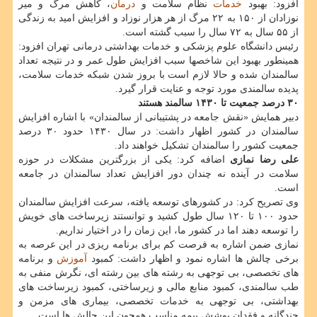
افزود: بهبود
خدمات
نظام سلامت و
درمان
، کاهش مرگ و میر
نوزادان از ۱۵۰ به ۲۲ مرگ از هر هزار نوزاد و افزایش امید به زندگی
از ۵۵ سال به ۷۲ سال را سبب گشته است.
رئیس دانشگاه علوم پزشکی و خدمات بهداشتی درمانی تهران افزود:
همینطور بهبود این شاخصها سبب افزایش طول عمر و در نتیجه تعداد
سالمندان شده و حالا لازم است با بروز شدن شبکه خدمات سلامت،
پدیده سالمندی مورد توجه و عنایت قرار گیرد.
۳۰ درصد جمعیت تا ۱۴۳۰ سالمند هستند
دبیر همایش «نقش جامعه در پشتیبانی از سالمندان» با اشاره افزایش
سالمندان در کشور اظهار داشت: در سال ۱۴۳۰ حدود ۳۰ درصد
جمعیت کشور را سالمندان تشکیل خواهند داد.
علی رضا نمازی
اضافه کرد: یکی از بزرگترین مشکلات در حوزه
سلامت در آینده نه چندان دور افزایش تعداد سالمندان در جامعه
است.
وی تصریح کرد: در کشورهای توسعه یافته، سرعت افزایش سالمندان
حدود ۱۰۰ تا ۱۲۰ سال طول کشید و توانستند زیرساخت های خویش
را توسعه دهند اما در کشور ما، این زمان را در اختیار نداریم.
نمازی ضمن اشاره به فرصت کم برای برنامه ریزی در این عرصه به
برخی چالش ها اشاره نمود و اظهار داشت: کمبود
آموزش
و برنامه
های تخصصی، بی توجهی به رشته های بین رشته ای، نگرش منفی به
طب سالمندی، کمبود منابع مالی و زیرساختی، کمبود زیرساخت های
بهداشتی، بی توجهی به خدمات تخصصی، بیماری های مزمن و
چندگانه و فقدان پوشش بیمه مناسب همچون این چالش ها است.