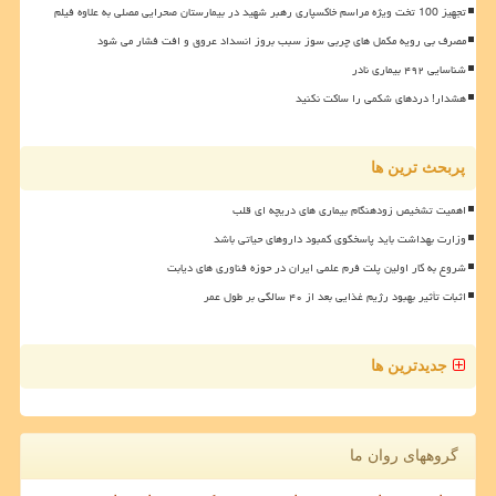
تجهیز 100 تخت ویژه مراسم خاکسپاری رهبر شهید در بیمارستان صحرایی مصلی به علاوه فیلم
مصرف بی رویه مکمل های چربی سوز سبب بروز انسداد عروق و افت فشار می شود
شناسایی ۴۹۲ بیماری نادر
هشدار! دردهای شکمی را ساکت نکنید
پربحث ترین ها
اهمیت تشخیص زودهنگام بیماری های دریچه ای قلب
وزارت بهداشت باید پاسخگوی کمبود داروهای حیاتی باشد
شروع به کار اولین پلت فرم علمی ایران در حوزه فناوری های دیابت
اثبات تأثیر بهبود رژیم غذایی بعد از ۴۰ سالگی بر طول عمر
جدیدترین ها
گروههای روان ما