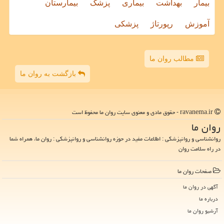
بیمار
بهداشت
بیماری
پزشک
بیمارستان
آموزش
رپورتاژ
پزشکی
مطالب روان ما
بازگشت به روان ما
ravanema.ir - حقوق مادی و معنوی سایت روان ما محفوظ است
روان ما
روانشناسی و روانپزشکی : اطلاعات مفید در حوزه روانشناسی و روانپزشکی : روان ما، همراه شما
در راه سلامت روان
صفحات روان ما
آگهی در روان ما
درباره ما
آرشیو روان ما