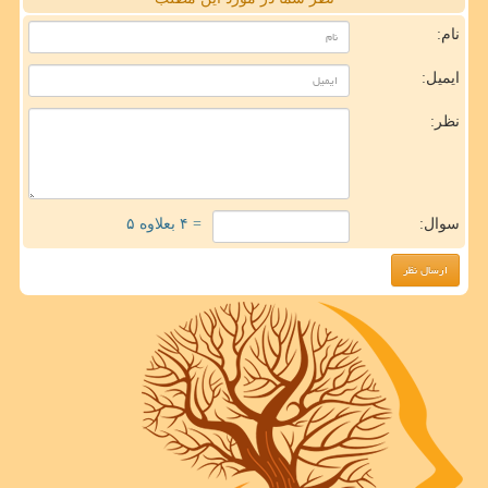
نام:
ایمیل:
نظر:
سوال:
= ۴ بعلاوه ۵