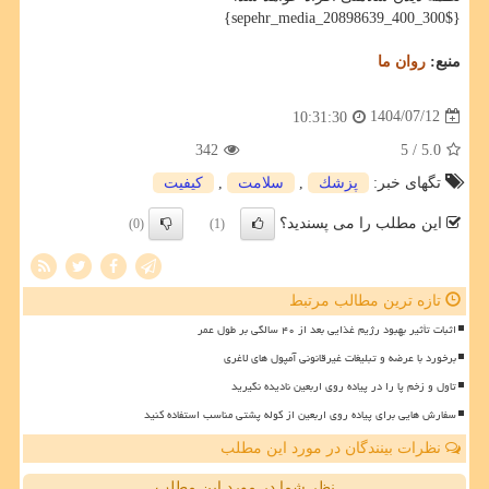
{$sepehr_media_20898639_400_300}
منبع:
روان ما
1404/07/12
10:31:30
342
/ 5
5.0
تگهای خبر:
پزشك
,
سلامت
,
كیفیت
این مطلب را می پسندید؟
(0)
(1)
تازه ترین مطالب مرتبط
اثبات تأثیر بهبود رژیم غذایی بعد از ۴۰ سالگی بر طول عمر
برخورد با عرضه و تبلیغات غیرقانونی آمپول های لاغری
تاول و زخم پا را در پیاده روی اربعین نادیده نگیرید
سفارش هایی برای پیاده روی اربعین از کوله پشتی مناسب استفاده کنید
نظرات بینندگان در مورد این مطلب
نظر شما در مورد این مطلب