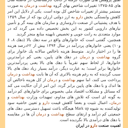
های ۸۵-۱۳۷۵ تغییرات شاخص بهای گروه
بهداشت
و
درمان
به صورت
مستمر بیشتر از تغییرات شاخص كل بوده است. یكی از دلایل این امر
كاهش وابستگی بخش
دارو
به ارز دولتی ارزان بود كه از سال ۱۳۵۹
با هدف پشتیبانی از صنعت داروسازی و سازمان های بیمه گر و تأمین
نیازهای دارویی كشور به این بخش تخصیص داده می گردد كه در
موارد متعددی به رانت جویی و تخصیص نابهینه منابع منجر گردید.
همچنین، گفتنی است كه خانوارهای واقع در سه دهك بالا (دهك ۸، ۶
و۱۰) یعنی خانوارهای پردرآمد در سال ۱۳۹۴ بیش از ۶۲درصد هزینه
ها را در اختیار دارند. متوسط هزینه ناخالص سالانه یك خانوار برای
گروه
بهداشت
و
درمان
در دهك های پایین، یعنی كم درآمدترین
خانوارها، از لحاظ سهم تقریباً با دهك های بالا یعنی پردرآمدترین
خانوارها برابر است؛ به عبارت دیگر، درآمد بسیار زیاد دهك های بالا
سبب گردیده كه به رغم هزینه بالاتری كه آن ها بابت
بهداشت
و
درمان
پرداخت می كنند، اما سهم
بهداشت
و
درمان
از كل هزینه ناخالص آن
ها اندك و با دهك های پایین برابر گردد. این امر از آن حكایت می كند
كه مسائل و مشكلات اقتصاد ملی بخصوص برای خانوارهای كم درآمد
به گونه ای است كه تلاش های مداوم، تمهیدات وزارت
بهداشت
و
درمان
، اعمال تثبیت و بعضاً كاهش قیمت
دارو
و تعیین حاشیه سود
تولیدكننده به شیوه Mark up هیچگاه باعث تسهیل دسترسی دهك های
جمعیتی كم درآمد و ارتقای سطح
بهداشت
و
درمان
آن ها در مقایسه
با دهك های درآمدی بالا نگردیده است.
اهمیت صنعت
دارو
در ایران