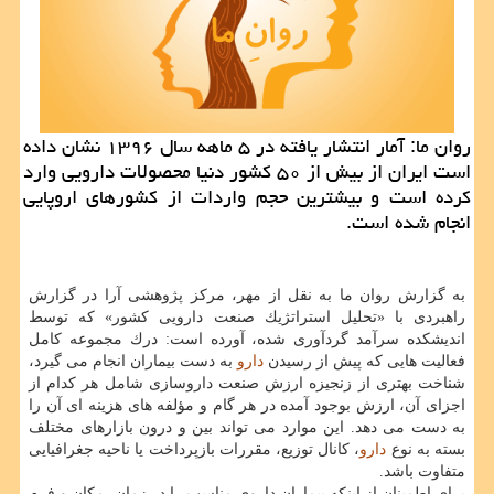
روان ما: آمار انتشار یافته در ۵ ماهه سال ۱۳۹۶ نشان داده
است ایران از بیش از ۵۰ كشور دنیا محصولات دارویی وارد
كرده است و بیشترین حجم واردات از كشورهای اروپایی
انجام شده است.
به گزارش روان ما به نقل از مهر، مركز پژوهشی آرا در گزارش
راهبردی با «تحلیل استراتژیك صنعت دارویی كشور» كه توسط
اندیشكده سرآمد گردآوری شده، آورده است: درك مجموعه كامل
فعالیت هایی كه پیش از رسیدن
دارو
به دست بیماران انجام می گیرد،
شناخت بهتری از زنجیزه ارزش صنعت داروسازی شامل هر كدام از
اجزای آن، ارزش بوجود آمده در هر گام و مؤلفه های هزینه ای آن را
به دست می دهد. این موارد می تواند بین و درون بازارهای مختلف
بسته به نوع
دارو
، كانال توزیع، مقررات بازپرداخت یا ناحیه جغرافیایی
متفاوت باشد.
برای اطمینان از اینكه بیماران داروی مناسب را در زمان، مكان و فرم