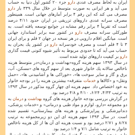
ایران به لحاظ مصرف عددی
دارو
جزء ۲۰ كشور اول دنیا به حساب
می آید و هر ایرانی به صورت متوسط در خلال سال ۳۳۹ بار
دارو
مصرف می كند كه این رقم ۴ برابر آمارهای جهانی است. همینطور
مصرف سرانه عددی داروهای تزریقی در ایران حدود ۴/۱۱ درصد
است كه تقریباً ۴ برابر رقم مشابه در جوامع توسعه یافته است. به
طوركلی سرانه مصرف
دارو
در كشور سه برابر استاندارد جهانی
است. میانگین اقلام دارویی در هر نسخه در جهان ۲ قلم و برای ایران
۳ تا ۴ قلم است و مصرف خودسرانه
دارو
در كشور یك بحران به
حساب می آید كه تا حدودی مربوط به تأثیر شیوه كنونی قیمت گذاری
دارو
بر كیفیت داروهای تولید شده است.
در سال ۱۳۹۳ سهم هزینه گروه«بهداشت و درمان»در متوسط هزینه
ناخالص سالانه یك خانوار شهری بعد از سهم گروه های «مسكن، آب،
برق و گاز و سایر سوخت ها»، «خوراكی ها و آشامیدنی ها»، «حمل
ونقل» و «كالاها و
خدمات
متفرقه» بیشترین هزینه را در بودجه خانوار
به خود اختصاص داد. سهم هزینه ای چهار گروه مذكور در سال ۱۳۹۳
به ترتیب ۴/۳۳، ۶/۲۴، ۴/۱۰ و ۴/۸ درصد بود.
در گزارش بررسی بودجه خانوار هزینه های گروه
بهداشت
و
درمان
به
دو مجموعه «دارو، لوازم و مواد طبی و درمانی» و «خدمات پزشكی،
دندانپزشكی و پیراپزشكی و هزینه های بیمارستانی» تقسیم شده
است. در سال ۱۳۹۳ سهم هزینه ای این دو زیرمجموعه به ترتیب
۸/۲۸ و ۲/۷۱ درصد بود و نسبت هزینه ای آن ها از كل هزینه ناخالص
خانوار به ترتیب شامل ۷/۱ و ۱/۴ درصد بود.
طبق پژوهش های صورت گرفته از جانب كارشناسان، در فاصله سال