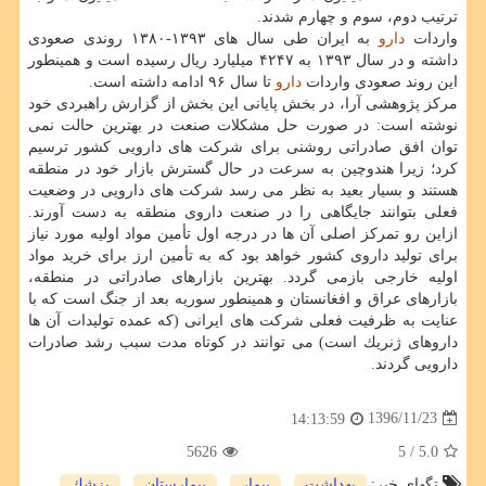
ترتیب دوم، سوم و چهارم شدند.
واردات
دارو
به ایران طی سال های ۱۳۹۳-۱۳۸۰ روندی صعودی
داشته و در سال ۱۳۹۳ به ۴۲۴۷ میلیارد ریال رسیده است و همینطور
این روند صعودی واردات
دارو
تا سال ۹۶ ادامه داشته است.
مركز پژوهشی آرا، در بخش پایانی این بخش از گزارش راهبردی خود
نوشته است: در صورت حل مشكلات صنعت در بهترین حالت نمی
توان افق صادراتی روشنی برای شركت های دارویی كشور ترسیم
كرد؛ زیرا هندوچین به سرعت در حال گسترش بازار خود در منطقه
هستند و بسیار بعید به نظر می رسد شركت های دارویی در وضعیت
فعلی بتوانند جایگاهی را در صنعت داروی منطقه به دست آورند.
ازاین رو تمركز اصلی آن ها در درجه اول تأمین مواد اولیه مورد نیاز
برای تولید داروی كشور خواهد بود كه به تأمین ارز برای خرید مواد
اولیه خارجی بازمی گردد. بهترین بازارهای صادراتی در منطقه،
بازارهای عراق و افغانستان و همینطور سوریه بعد از جنگ است كه با
عنایت به ظرفیت فعلی شركت های ایرانی (كه عمده تولیدات آن ها
داروهای ژنریك است) می توانند در كوتاه مدت سبب رشد صادرات
دارویی گردند.
1396/11/23
14:13:59
5626
/ 5
5.0
تگهای خبر:
بهداشت
,
بیمار
,
بیمارستان
,
پزشك