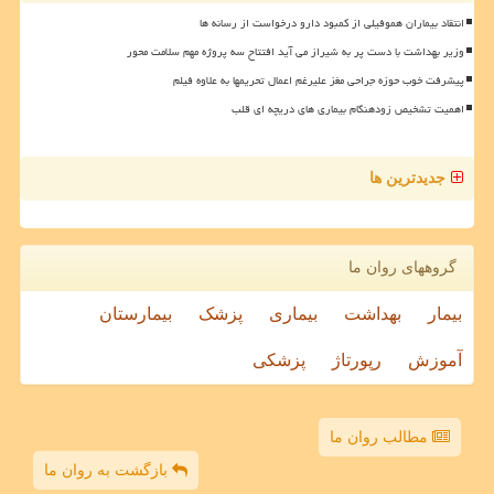
انتقاد بیماران هموفیلی از کمبود دارو درخواست از رسانه ها
وزیر بهداشت با دست پر به شیراز می آید افتتاح سه پروژه مهم سلامت محور
پیشرفت خوب حوزه جراحی مغز علیرغم اعمال تحریمها به علاوه فیلم
اهمیت تشخیص زودهنگام بیماری های دریچه ای قلب
جدیدترین ها
گروههای روان ما
بیمار
بهداشت
بیماری
پزشک
بیمارستان
آموزش
رپورتاژ
پزشکی
مطالب روان ما
بازگشت به روان ما