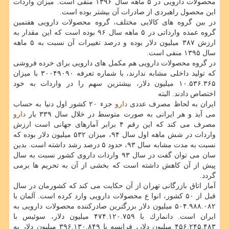
محصولات دارویی در ۵ ماهه سال ۱۳۹۶ منفی است. میزان واردات
این محصول راهبردی از صادرات آن بیشتر بوده است.
در بین گروه های كالایی مختلف، گروه محصولات دارویی هفتمین
گروه عمده وارداتی در ۵ ماهه سال ۹۶ بوده است كه این مقدار به
ارزش ۳۸۷ میلیون دلار بوده و درصد تغییرات آن نسبت به ۵ ماهه
سال ۱۳۹۵ منفی است.
در گروه محصولات دارویی هم مكمل های دارویی برای خرده فروشی
كه تولید داخلی مشابه ندارند، با شماره تعرفه ۳۰۰۴۹۰۹۰ با میزان
۱۰.۵۳۶.۳۶۵ میلیون دلار، بیشترین سهم را در واردات به خود
اختصاص دادند. البته
ایران به لحاظ مصرف عددی
دارو
جزء ۲۰ كشور اول دنیا به حساب
می آید و هر ایرانی به صورت متوسط در خلال سال ۳۳۹ بار
دارو
مصرف می كند كه این رقم ۴ برابر آمارهای جهانی است ارزش
واردات در شش ماهه اول سال ۹۴، میزان ۵۳۲ میلیون دلار بوده كه
نسبت به مدت مشابه سال ۹۳، حدود ۵ درصد رشد داشته است. بدین
سان می توان گفت در سال ۹۳ واردات داروی كشور نسبت به سال
پیش از آن كاهش داشته است كه بخشی از آن به تحریم ها برمی
گردد.
آمار اتاق بازرگانی تهران از آن حكایت می كند كه كشورمان در سال
قبل از ۵۰ كشور، انوا ع محصولات دارویی وارد كرده است. آلمان با
۵۰۴.۹۸۸.۰۸۲ میلیون دلار بزرگترین صادركننده محصولات دارویی به
ایران است. دانمارك با ۴۷۴.۱۲۰.۷۵۹ میلیون دلار، سوئیس با
۴۵۶.۲۴۵.۴۸۳ میلیون دلار، فرانسه با ۳۹۶.۱۳۰.۸۴۹ میلیون دلار به