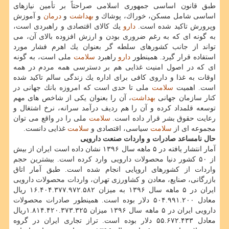
طبق قانون اساسی جمهوری اسلامی صراحتاً بر تأمین نیازهای
اساسی شامل مسكن، خوراك، پوشاك و
بهداشت
و
درمان
و آموزش
وپرورش تاكید شده است.
دارو
یك كالای اقتصادی و راهبردی است،
به گونه ای كه به رغم ضروری بودن و ارزش افزوده بالای آن، می
تواند از جانب كشورهای سلطه گر بعنوان یك اهرم فشار مورد
استفاده قرار گیرد. همینطور
دارو
راهبرد
سلامت
ملی است، به گونه
ای كه در اصول امنیت غذایی هم بر دسترسی همه مردم در همه
اوقات به غذا و داروی كافی برای اداره یك زندگی سالم تاكید شده
است. اهمیت
سلامت
ملی تا حدی است كه امروزه بانك جهانی در
كنار سازمان جهانی
بهداشت
، آن را بعنوان یكی از شاخص های مهم
توسعه قلمداد كرده و آن را هم ردیف درآمد سرانه، نرخ اشتغال و
رعایت حقوق بشر قرار داده است.
سلامت
ملی را در واقع می توان
مجموعه ای از
سلامت
سیاسی، اقتصادی و
سلامت
غذایی دانست.
حال نامساعد صادرات و واردات صنعت دارویی
آمار انتشار یافته در ۵ ماهه سال ۱۳۹۶ نشان داده است ایران از بیش
از ۵۰ كشور دنیا محصولات دارویی وارد كرده است. بیشترین حجم
واردات از كشورهای اروپایی انجام شده است. طبق آمار اتاق
بازرگانی، صنایع، معادن و كشاورزی تهران، واردات محصولات دارویی
ایران در ۵ ماهه سال ۱۳۹۶ به میزان ۱۶.۴۰۴.۳۷۷.۹۷۲.۵۸۲ ریال
معادل ۵۰۴.۹۹۱.۲۰۰ دلار بوده است. همینطور صادرات محصولات
دارویی ایران در ۵ ماهه سال ۱۳۹۶ میزان ۱.۸۱۴.۴۲۰.۳۷۳.۳۲۵ریال
معادل ۵۵.۶۷۲.۴۳۳ دلار بوده است. تراز تجاری ایران در گروه