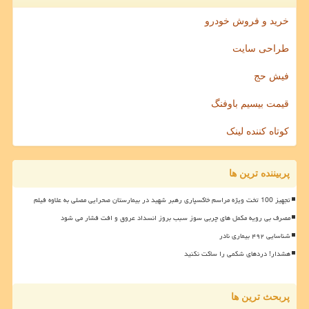
خرید و فروش خودرو
طراحی سایت
فیش حج
قیمت بیسیم باوفنگ
کوتاه کننده لینک
پربیننده ترین ها
تجهیز 100 تخت ویژه مراسم خاکسپاری رهبر شهید در بیمارستان صحرایی مصلی به علاوه فیلم
مصرف بی رویه مکمل های چربی سوز سبب بروز انسداد عروق و افت فشار می شود
شناسایی ۴۹۲ بیماری نادر
هشدار! دردهای شکمی را ساکت نکنید
پربحث ترین ها