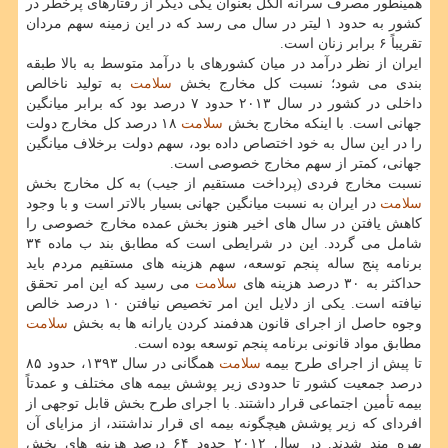
همینطور مصرف سرانه الكل بعنوان یكی دیگر از رفتارهای پرخطر در
كشور به حدود ۱ لیتر در سال می رسد كه در این زمینه سهم مردان
تقریباً ۶ برابر زنان است.
ایران از نظر درآمد در میان كشورهای با درآمد متوسط به بالا طبقه
بندی می شود؛ نسبت كل مخارج بخش
سلامت
به تولید ناخالص
داخلی در كشور در سال ۲۰۱۳ حدود ۷ درصد بود كه برابر میانگین
جهانی است. با اینكه مخارج بخش
سلامت
۱۸ درصد كل مخارج دولت
را در این سال به خود اختصاص داده بود، سهم دولت برخلاف میانگین
جهانی، كمتر از سهم مخارج خصوصی است.
نسبت مخارج فردی (پرداخت مستقیم از جیب) به كل مخارج بخش
سلامت
در ایران به نسبت میانگین جهانی بسیار بالاتر است و با وجود
كاهش یافتن در سال های اخیر هنوز بخش عمده مخارج خصوصی را
شامل می گردد. این در شرایطی است كه مطابق بند ب ماده ۳۴
برنامه پنج ساله پنجم توسعه، سهم هزینه های مستقیم مردم باید
حداكثر به ۳۰ درصد هزینه های
سلامت
می رسید كه این امر تحقق
نیافته است. یكی از دلایل این امر تخصیص نیافتن ۱۰ درصد خالص
وجوه حاصل از اجرای قانون هدفمند كردن یارانه ها به بخش
سلامت
مطابق مواد قانونی برنامه پنجم توسعه بوده است.
تا پیش از اجرای طرح بیمه
سلامت
همگانی در سال ۱۳۹۳، حدود ۸۵
درصد جمعیت كشور تا حدودی زیر پوشش بیمه های مختلف و عمدتاً
بیمه تأمین اجتماعی قرار داشتند. با اجرای طرح بخش قابل توجهی از
افردای كه زیر پوشش هیچگونه بیمه ای قرار نداشتند، از مزایای آن
بهره مند شدند. در سال ۲۰۱۲ حدود ۶۴ درصد هزینه های بخش