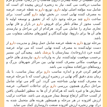
مناسب دریافت می كنند، نیاز به زنجیره ارزش پیچیده ای است كه
شامل سه مؤلفه اصلی تولید
دارو
، توزیع
دارو
به نقطه عرضه، عرضه
به مصرف كننده نهایی است. در بخش تولید
دارو
گفتی است: برای
ساخت
دارو
چند مرحله وجود دارد كه از تحقیق و توسعه اولیه تا
كسب مجوز از مقام ناظر برای فروش
دارو
در بازار و فاز نهایی
تجاری سازی را شامل می گردد. هركدام از این مراحل و نیازمندی
های آن ها برای داروها، تولیدكنندگان و كشورهای مختلف متفاوت می
باشد.
مرحله توزیع
دارو
به نقطه عرضه شامل حمل ونقل و مدیریت
دارو
از
دست تولیدكننده به مصرف كننده نهایی است كه می تواند عرضه
كننده خرد (داروخانه)، بیمارستان یا
پزشك
باشد. پیچیدگی این مسیر
برحسب موقعیت تولیدكننده، نیاز به واردات
دارو
، نیازمندی های خاص
و موقعیت مكانی مصرف كننده نهایی بین مراكز شهرهای بزرگ و
روستاهای دورافتاده متفاوت می باشد.
فراهم كردن فرم و اندازه مناسب
دارو
برای بیمار مناسب، با یك
زمان بندی دقیق گام نهایی در زنجیره ارزش است كه با مرحله عرضه
به مصرف كننده نهایی شناختنه می گردد. این گام می تواند شامل
مراحل دیگری همچون بررسی
دارو
برای تداخلات احتمالی، عرضه
سفارش ها و غیره باشد كه هركدام از آن ها به منظور اطمینان یافتن
از كسب حداكثر ارتفاع توسط بیمار ضروری می باشد. شناخت تركیب
ارزش افزوده در هر مرحله و همینطور هزینه های متحمل شده به
درك بهتر زنجیره ارزش افزوده صنعت داروسازی كمك می نماید.