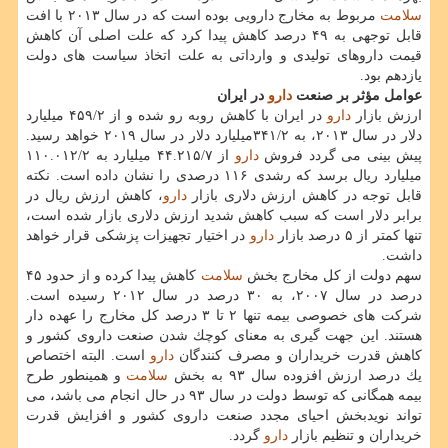
سلامت
مربوط به مخارج دارویی بوده است كه در سال ۲۰۱۳ با افت
قابل توجهی به ۴۹ درصد كاهش پیدا كرد كه علت اصلی آن كاهش
قیمت داروهای تولیدی و وارداتی به علت اتخاذ سیاست های دولت
یازدهم بود.
عوامل مؤثر بر صنعت
دارو
در ایران
ارزش بازار
دارو
در ایران با كاهش روبه رو شده و از ۴۵۹/۲ میلیارد
دلار در سال ۲۰۱۳، به ۳۴۱/۲میلیارد دلار در سال ۲۰۱۹ خواهد رسید.
پیش بینی می گردد فروش
دارو
از ۴۴.۲۱۵/۷ میلیارد به ۱۱۰.۰۱۲/۲
میلیارد ریال برسد كه رشدی ۱۱۶ درصدی را نشان داده است. نكته
قابل توجه در كاهش ارزش دلاری بازار
دارو
، كاهش ارزش ریال در
برابر دلار است كه سبب كاهش شدید ارزش دلاری بازار شده است،
تنها كمتر از ۵ درصد بازار
دارو
در اختیار تجهیزات پزشكی قرار خواهد
داشت.
سهم دولت از كل مخارج بخش
سلامت
كاهش پیدا كرده و از حدود ۴۵
درصد در سال ۲۰۰۷، به ۳۰ درصد در سال ۲۰۱۲ رسیده است.
شركت های خصوصی بیمه تنها ۲ تا ۳ درصد كل مخارج را عهده دار
هستند. این جهت گیری به معنای كوچك شدن صنعت داروی كشور و
كاهش قدرت خریداران و مصرف كنندگان
دارو
است. البته اختصاص
یك درصد ارزش افزوده سال ۹۳ به بخش
سلامت
و همینطور طرح
بیمه همگانی كه توسط دولت در سال ۹۳ در حال انجام می باشد، می
تواند نویدبخش احیای مجدد صنعت داروی كشور و افزایش قدرت
خریداران و تنظیم بازار
دارو
گردد.