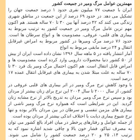
مهمترین عوامل مرگ ومیر در جمیعت كشور
ایران با جمعیت ۷۷ میلیون نفری حدود ۱ درصد جمعیت جهان را
تشكیل می دهد. در حدود ۶۹ درصد از این جمعیت در مناطق شهری
زندگی می كنند كه ۴۲ درصد آنها بین ۳۰ تا ۷۰ ساله هستند. هم اكنون
مهم ترین عامل مرگ ومیر در جمعیت كشور به ترتیب مربوط به
بیماری های قلبی- عروقی، مصدومیت ها و انواع سرطان ها است.
حدود ۷۶ درصد مرگ ومیرها در كشور مربوط به امراض غیرقابل
انتقال و ۲۴ درصد مابقی مربوط به انواع
آمار انتشار یافته در ۵ ماهه سال ۱۳۹۶ نشان داده است ایران از بیش
از ۵۰ كشور دنیا محصولات دارویی وارد كرده است مصدومیت ها و
امراض قابل انتقال است. هم اكنون احتمال مرگ ومیر یك فرد ۳۰ تا
۷۰ ساله به علت مبتلا شدن به بیماری های غیرقابل انتقال عمده ۱۷
درصد است.
با وجود كاهش نرخ مرگ ومیر در اثر بیماری های قلبی عروقی در
كشور، از سال ۲۰۰۰ تا سال ۲۰۰۴ این نرخ برای زنان بیشتر از مردان
بود و سپس نرخ مرگ ومیر مردان به تدریج بالاتر از نرخ مشابه زنان
گردید. این در شرایطی است كه همواره نرخ مرگ ومیر ناشی از
بیماری های مزمن تنفسی و سرطان در بین مردان بالاتر بوده و تنها
نرخ شیوع بیماری دیابت با اختلاف اندكی بیشتر از مردان بوده است.
از جمله عوامل و رفتارهای پرخطر در میان افراد بالغ كشور می توان
به مصرف تنباكو، فشار خون بالا و چاقی شدید اشاره نمود كه به
ترتیب ۱۴، ۲۵ و ۲۰ درصد جمعیت كشور را شامل می شوند.