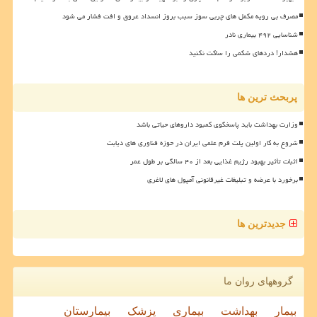
مصرف بی رویه مکمل های چربی سوز سبب بروز انسداد عروق و افت فشار می شود
شناسایی ۴۹۲ بیماری نادر
هشدار! دردهای شکمی را ساکت نکنید
پربحث ترین ها
وزارت بهداشت باید پاسخگوی کمبود داروهای حیاتی باشد
شروع به کار اولین پلت فرم علمی ایران در حوزه فناوری های دیابت
اثبات تأثیر بهبود رژیم غذایی بعد از ۴۰ سالگی بر طول عمر
برخورد با عرضه و تبلیغات غیرقانونی آمپول های لاغری
جدیدترین ها
گروههای روان ما
بیمار
بهداشت
بیماری
پزشک
بیمارستان