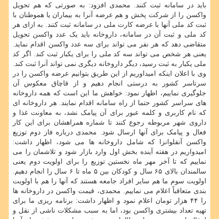
باید در سامانه ثبت کنند. محمدی افزود: به صورتی که هم تحویل
واکسن را از شرکت پخش و هم عرضه آنرا به بیماران یا هموطنان با
ثبت کد ملی آنها با عرضه کارت ملی در سامانه ثبت کنند. به ازای هر
کد ملی و ثبت آن در سامانه، داروخانه باید یک عدد واکسن تحویل
متقاضی دهد که هر نفر می تواند برای سه عدد واکسن اقدام نماید.
یعنی هر شخص می تواند سه کد ملی را برای یکبار ثبت کند. اگر کد
ملی یکبار به ثبت رسید، دیگر داروخانه دیگری نمی تواند آنرا ثبت کند.
وی با اعلان اینکه امیداوریم از این طریق بتوانیم عرضه واکسن را در
سرتاسر کشور به درستی انجام دهیم و از قاچاق معکوس آن
جلوگیری نماییم، اظهار نمود: خواهش ما این است که همه داروخانه
های سراسر کشور حتما از راه سامانه اقدام نمایند. هر داروخانه ای
که نام کاربری و کلمه عبور برای آن پیامک نشد، به معاونت غذا و
داروی شهر مربوطه رجوع کنند تا شماره همراهشان برای این کار
فعال و پیامک برای آنها ارسال شود. محمدی درباره فاز دوم توزیع
واکسن آنفلوانزا که شامل داروخانه ها می شود، اظهار داشت:
امیدواریم در هفته آینده بخش اول وارد بازار شود و تلاشمان را می
نماییم که تا آخر مهر ماه نخستین توزیع را برای اولویت دوم یعنی
سالمندان بالای ۶۵ سال و کودکان بین ۵ ماه تا ۶ سال را انجام دهیم.
اولویت سوم ما هم سایر افراد جامعه هستند که آنها را هم با اولویت
بندی متعاقباً اعلام می نماییم. محمدی، قیمت واکسن در داروخانه ها
را ۴۴ هزار تومان اعلام نمود و اظهار داشت: برنامه ریزی ما برای
تهیه تعداد بیشتری واکسن بود، اما به سبب مشکلات ناشی از نقل و