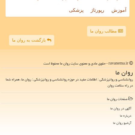
آموزش
رپورتاژ
پزشکی
مطالب روان ما
بازگشت به روان ما
ravanema.ir - حقوق مادی و معنوی سایت روان ما محفوظ است
روان ما
روانشناسی و روانپزشکی : اطلاعات مفید در حوزه روانشناسی و روانپزشکی : روان ما، همراه شما
در راه سلامت روان
صفحات روان ما
آگهی در روان ما
درباره ما
آرشیو روان ما