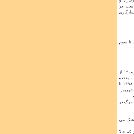
ندران و
است. در
سازگاری
خست تا سوم
بعد از افت موارد جدید مبتلا شدن و مرگ ناشی از کووید-۱۹ از
ات متحده
آمریکا هم در حال تجدید حیات است. نگاهی به روند مبتلا شدن و مرگ ناشی از کووید- ۱۹ در اروپا نشان داده است که از اواسط اسفند ۱۳۹۸ تا
اواسط شهریور،
 و مرگ در
 خشک می
که حالا