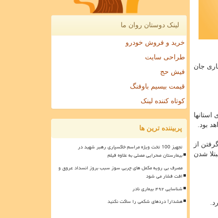
لینک دوستان روان ما
خرید و فروش خودرو
طراحی سایت
ر و ۸۳۲ نفر هم به علت این بیماری جان
فیش حج
قیمت بیسیم باوفنگ
کوتاه کننده لینک
 استانها
د بود.
پربیننده ترین ها
رفتن از
تجهیز 100 تخت ویژه مراسم خاکسپاری رهبر شهید در
تلا شدن
بیمارستان صحرایی مصلی به علاوه فیلم
مصرف بی رویه مکمل های چربی سوز سبب بروز انسداد عروق و
افت فشار می شود
شناسایی ۴۹۲ بیماری نادر
هشدار! دردهای شکمی را ساکت نکنید
د.