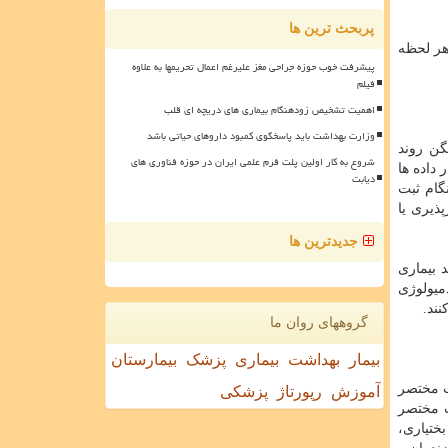
پربحث ترین ها
هر لحظه
پیشرفت خوب حوزه جراحی مغز علیرغم اعمال تحریمها به علاوه
فیلم
اهمیت تشخیص زودهنگام بیماری های دریچه ای قلب
وزارت بهداشت باید پاسخگوی کمبود داروهای حیاتی باشد
گن روند
شروع به کار اولین پلت فرم علمی ایران در حوزه فناوری های
 داده ها
دیابت
گام ثبت
پذیری یا
جدیدترین ها
 بیماری
میولوژی
ند.
گروههای روان ما
بیمار
بهداشت
بیماری
پزشک
بیمارستان
ات مختصر
آموزش
رپورتاژ
پزشکی
رات مختصر
 بختیاری،