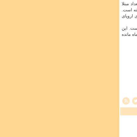
د مبتلا
فر توریست خارجی داشته است.
 اروپای
ست. این
دیت ها را در این چند ماه مانده