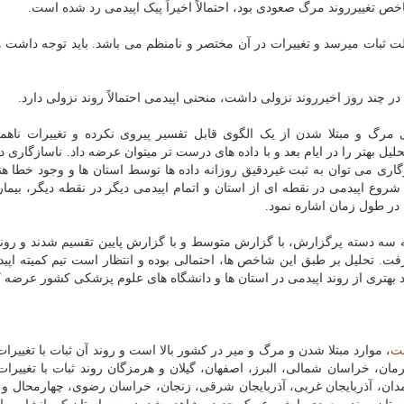
ص تغییرروند مرگ صعودی بود، احتمالاً اخیراً پیک اپیدمی رد شده است.
ت ثبات میرسد و تغییرات در آن مختصر و نامنظم می باشد. باید توجه داشت 
 چند روز اخیرروند نزولی داشت، منحنی اپیدمی احتمالاً روند نزولی دارد.
ی مرگ و مبتلا شدن از یک الگوی قابل تفسیر پیروی نکرده و تغییرات ناهم
 بهتر را در ایام بعد و با داده های درست تر میتوان عرضه داد. ناسازگاری در
اری می توان به ثبت غیردقیق روزانه داده ها توسط استان ها و وجود خطا هن
 شروع اپیدمی در نقطه ای از استان و اتمام اپیدمی دیگر در نقطه دیگر، بیمار
 در طول زمان اشاره نمود.
 به سه دسته پرگزارش، با گزارش متوسط و با گزارش پایین تقسیم شدند و روند
فت. تحلیل بر طبق این شاخص ها، احتمالی بوده و انتظار است تیم کمیته اپید
د بهتری از روند اپیدمی در استان ها و دانشگاه های علوم پزشکی کشور عرضه کن
ت
، موارد مبتلا شدن و مرگ و میر در کشور بالا است و روند آن ثبات با تغییر
ستان، مرکزی، کرمان، خراسان شمالی، البرز، اصفهان، گیلان و هرمزگان روند ثبات با تغیی
خراسان جنوبی، همدان، آذربایجان غربی، آذربایجان شرقی، زنجان، خراسان رضوی، چهارمحال و