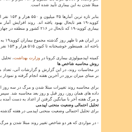
مبتلا شدن به این بیماری تأیید شده است.
بنابر تازه ترین آمارها
کووید-۱۹ هم تابحال بهبود یافته اند. روند افزایش آمار
بیماری کووید-۱۹ که تابحال در ۲۱۶ کشور و منطقه در جهان شیوع یافته، ادامه دارد و این بیماری همچنان در دنیا قربانی می گیرد.
باخته اند. همینطور خوشبختانه تا کنون ۵۱۵ هزار و ۱۵۳ نفر از بیماران، بهبود یافته و یا از بیمارستانها ترخیص شده اند.
کمیته اپیدمیولوژی بیماری کرونا در
وزارت بهداشت
، تحلیل استا
روش محاسبه شاخص ها
در محاسبات روند، در این گزارش و گزارشات آتی، تعداد موا
بر مبنای میزان بروز در آخرین هفته انجام گرفته و نمودار 
برای محاسبه روند تغییرات مبتلا شدن و مرگ در سه روز اخ
داده های همان روز، روز قبل و روز بعد محاسبه شد. سپس 
و مرگ هفته آخر با میانگین گرفتن از اعداد به دست آمده 
تحلیل احتمالی وضعیت منحنی اپیدمی
برای تحلیل احتمالی وضعیت منحنی اپیدمی در هفته گذشته 
- در مواردی که هر دو شاخص تغییر روند مبتلا شدن و مرگ د