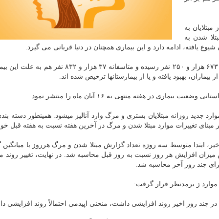
 ۳۵ میلیون و ۵۵۰ هزار و ۱۵۳ نفر از مبتلایان به
 مبتلا شدن به
در ایران هم تا ظهر روز گذشته مجموع بیماران کووید۱۹ به ۶۷۳ هزار و ۲۵۰ نفر رسیده و متاسفانه ۳۷ هزا
نی وضعیت بیماری در هفته منتهی به ۱۶ آبان ماه را منتشر نمود.
رد جدید روزانه مبتلایان بستری و مرگ وارد آنالیز میشود. همینطور دسته بندی
بر مبنای تغییرات موارد مبتلا شدن و مرگ در آخرین هفته نسبت به هفته قبل خواه
یر، ابتدا متوسط سه روزه تعداد گزارش مبتلا شدن و مرگ هرروز با میانگین گ
میزان افزایش هر روز نسبت به روز قبل محاسبه شد. در نهایت، تغییر روند مب
برای چند روز آخر محاسبه شد.
موارد ز یرمدنظر قرار گرفت:
ر چند روز اخیر روند افزایشی داشت، منحنی اپیدمی احتمالاً روند افزایشی دار