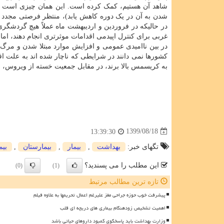
شاهد آن هستیم، کمک کرده است. این همان چیزی است که ما
در حالیکه در فروردین و اردیبهشت ماه عملاً هیچ گردش
غربی برای کنترل اپیدمی اقدامات موثرتری انجام دهند، اما 
در بین ناامیدی عمومی و افزایش موارد مبتلا شدن و مر
به کریسمس بالا برند، در مقابل جمعیت خسته از ویروس، 
1399/08/18
13:39:30
تگهای خبر:
بهداشت
,
بیمار
,
بیمارستان
,
بیم
این مطلب را می پسندید؟
(0)
(1)
تازه ترین مطالب مرتبط
پیشرفت خوب حوزه جراحی مغز علیرغم اعمال تحریمها به علاوه فیلم
اهمیت تشخیص زودهنگام بیماری های دریچه ای قلب
وزارت بهداشت باید پاسخگوی کمبود داروهای حیاتی باشد