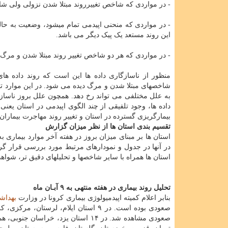
- در مواردی که شاخص تغییرروند مبتلا شدن نزولی ولی شاخ
- در مواردی که منحنی اپیدمی تمام میشود، وضعیت به حال
این روند مستعد یک پیک دیگر می باشد.
- در مواردی که هر دو شاخص تغییر روند مبتلا شدن و مرگ در
منظور از ناسازگاری داده ها این است که روند داده ها
شاخصهای مبتلا شدن و مرگ دیده می شود. در این موارد تحلیل
به علل مختلفی می تواند رخ دهد. همچون علل بروز ناسازگ
داده ها، وجود تلفیقی از چند الگوی اپیدمی در استان یعنی
بیمارگریزی گسترده در استان و تغییر روند مهاجرت بیماران
تقسیم بندی استان ها از نظر میزان گزارش
استان ها بر مبنای میزان بروز در هفته آخر موارد بیماری
در آنها در جدول و نمودارهای مرتبط مورد بررسی قرار گر
استان ها همراه با سایر شاخصها و تحلیلهای دقیق تر، شواه
تحلیل روند بیماری در هفته منتهی به ۹ آبـان ماه
بنابر اعلام کمیته اپیدمیولوژی بیماری کرونا در وزارت
بهداش
صعودی بوده است. در ۹ استان ایلام، لر
صعودی مشاهده شد. در ۱۴ استان یزد، 