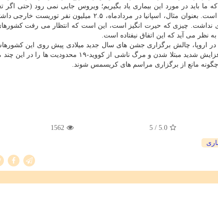
 باید در مورد این بیماری یاد بگیریم؛ ویروس جایی نمی رود (حتی اگر تعدا
شدن به آن در یک دوره کاهش یابد)، منتظر فرصتی مجدد است. بعنوان مثال، اسپانیا در مردادماه، ۲.۵ میلیون ن
گری نداشت. چیزی که حیرت انگیز است، این است که انتظار می رفت کشورهای
به نظر می آید که این اتفاق نیفتاده است.
گ در اروپا، چالش برگزاری جشن های سال جدید میلادی پیش روی این کشورها
کشورها نمی دانند در شرایطی که ناچار شده اند به علت افزایش شدید مبتلا شدن و مرگ ناشی از کووید-۱۹ محدو
چگونه مانع از برگزاری مراسم های کریسمس شوند.
1562
/ 5
5.0
اری