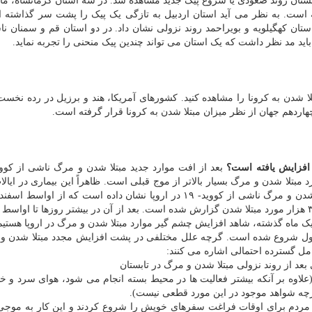
تان روند صعودی یا شروع پیک جدید مشاهده شد. در سه استان کرمانشاه، ماز
ه است. به نظر می آید استان اردبیل به تازگی یک پیک را پشت سر گذاشته 
ستان کهگیلویه و بویراحمد روند نزولی نشان داد. در دو استان قم و سمنان نا
باید مد نظر داشت که یک استان می تواند چندین پیک منحنی را تجربه نماید.
ید ۱۵ کشور اول از نظر مبتلا شدن به کرونا را مشاهده کنید. کشورهای آمریکا، هند و برزیل در رده ن
 مبتلا شدن و مرگ بسیار بالاتر از موج قبلی است. ظاهراً این بیماری در ایال
اواسط خرداد ۱۳۹۹، به صورت میانگین روزانه بین ۳۵ تا ۳۸ هزار مورد مبتلا شدن گزارش شده است. بعد از آن در بیشتر روزها تا 
وپا بسیار بدتر از موج اول شروع شده است. گرچه علل مختلفی در پشت افزایش مجدد مبتلا شدن
امل گسترده احتمالی اشاره می کنند:
د از روند نزولی مبتلا شدن و مرگ در تابستان
(علاوه بر آنکه بیشتر فعالیت ها در محیط بسته انجام می شود، هوای سرد و
گرچه شواهد موجود در این مورد قطعی نیست).
ا، مردم برای اوقات فراغت سفرهای خویش را شروع کردند و این کار به موجی 