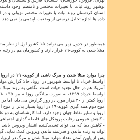
تهران، قزوین، خوزستان، گلستان، فارس و سیستان و بلوچس
بوشهر روند ثبات با تغییرات مختصر و نامنظم وجود داشت
استان کردستان روند ثبات با تغییرات مختصر نزولی و در ا
داده ها اجازه تحلیل درستی از وضعیت اپیدمی را نمی دهد. 
همینطور در جدول زیر می توان
مبتلا شدن به کووید-۱۹ قرار دارند و کشورمان هم در رتبه چهاردهم جهان از نظر میزان مبتلا شدن به کرونا قرار گرفته است.
چرا موارد مبتلا شدن و مرگ ناشی از کووید- ۱۹ در اروپا افزایش یافته است؟
اواسط خرداد تا اواسط شهریور در اروپا، حالا گزارش موارد
اروپا کمتر از ۲۰ هزار مورد در روز گزارش می داد، اما در یک ماه گذشته، شاهد افزایش چشم گیر موارد مبتلا شدن و مرگ در اروپا هستیم.
موج دوم همه گیری کووید-۱۹ در ار
اروپا و سایر نقاط جهان وجود دارد، اما کارشناسان به دو ع
- کاهش عمومی رعایت پروتکل های فاصله گذاری اجتماعی بع
- کاهش دما که می تواند تشدیدکننده انتشار ویروس باشد 
تواند به زنده ماندن و قدرتمند ماندن ویروس کمک نماید، 
پس از پایین آمدن تعداد موارد مبتلا شدن و مرگ در اروپ