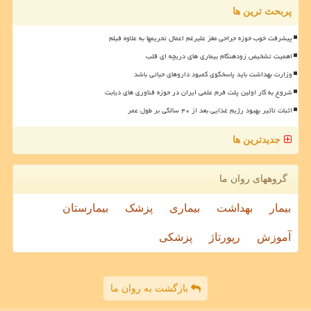
پربحث ترین ها
پیشرفت خوب حوزه جراحی مغز علیرغم اعمال تحریمها به علاوه فیلم
اهمیت تشخیص زودهنگام بیماری های دریچه ای قلب
وزارت بهداشت باید پاسخگوی کمبود داروهای حیاتی باشد
شروع به کار اولین پلت فرم علمی ایران در حوزه فناوری های دیابت
اثبات تأثیر بهبود رژیم غذایی بعد از ۴۰ سالگی بر طول عمر
جدیدترین ها
گروههای روان ما
بیمار
بهداشت
بیماری
پزشک
بیمارستان
آموزش
رپورتاژ
پزشکی
بازگشت به روان ما