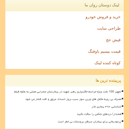
لینک دوستان روان ما
خرید و فروش خودرو
طراحی سایت
فیش حج
قیمت بیسیم باوفنگ
کوتاه کننده لینک
پربیننده ترین ها
تجهیز 100 تخت ویژه مراسم خاکسپاری رهبر شهید در بیمارستان صحرایی مصلی به علاوه فیلم
مصرف بی رویه مکمل های چربی سوز سبب بروز انسداد عروق و افت فشار می شود
شناسایی ۴۹۲ بیماری نادر
هشدار! دردهای شکمی را ساکت نکنید
پرتودرمانی برای بیماران سرطان پروستات بی خطر است