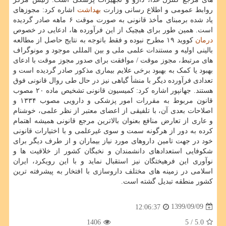
روابط عمومی و اطلاع رسانی وزارت
بهداشت
اشاره کرد: مجوزهای
یاد شده برمبنای مأخذ قانونی به صورت موقت ۶ ماهه صادر گردیده
است. همین طور برای هیچیک از این فرآورده ها، ادعایی در خصوص
درمان
کووید ۱۹ مطرح نبوده و فقط باتوجه به نتایج حاصل از مطالعه
بالینی اولیه و مستندات علمی ملی و بین المللی موجود و مونوگراف
های مرتبط، مجوز موقت / موافقت برای صدور مجوز موقت با ادعای
بهبود یا کمک به بهبود برخی علایم بیماری مذکور صادر گردیده است و
تعدادی فرآورده دیگر با منشأ گیاهی نیز در حال طی روال قانونی فوق
هستند. جهانپور اشاره کرد: کمیسیون قانونی تشخیص ماده ۲۰ مصوب
قانون مربوط به مقررات امور پزشکی و دارویی مصوب ۱۳۳۴ و
اصلاحات بعدی آن، با تلفیقی از اعضای معتبر از نظر علمی، خوشنام
و عاری از تعارض منافع بعنوان بالاترین مرجع قانونی همیشه اهتمام
کرده به دور از هرگونه سمت و سوی غیرعلمی و با اختیارات قانونی
خود در جهت تامین داروهای مورد نیاز بیماران و از طرف دیگر برای
شکوفایی استعدادهای دانشمندان و نخبگان کشور از خلاقیت ها و
نوآوری این فرهیختگان نیز استقبال نماید و با این رویکرد، ایران
اسلامی در زمینه های مختلف داروسازی با افتخار به پیشرفته ترین
کشور منطقه تبدیل گشته است.
1399/09/09
12:06:37
1406
/ 5
5.0