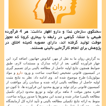
سخنگوی سازمان غذا و دارو اظهار داشت: هر 4 فرآورده
طبیعی با منشاء گیاهی در رابطه با بیماری كرونا كه مجوز
موقت تولید گرفته اند، دارای مصوبه كمیته اخلاق در
پژوهش برای انجام كارآزمایی بالینی هستند.
به گزارش روان ما به نقل از مهر، کیانوش جهانپور، اضافه کرد: این
چهار فرآورده گیاهی بعد از ارائه مدارک و مستندات لازم، طبق
ضوابط همچون نتایج اولیه حاصل از مطالعه بالینی برای تصمیم گیری
در کمیسیون قانونی تشخیص (صلاحیت ساخت و ورود
دارو
و مواد
بیولوژیک) طرح موضوع شده اند. وی ادامه داد: نظر به نتایج مثبت
اولیه حاصل از مطالعه بالینی ارائه شده و ستاندن رأی موافقت از
کمیسیون قانونی برای تولید و توزیع محدود این فرآورده ها، تا کنون دو
فقره مجوز موقت ۶ ماهه برای تولید و توزیع محدود (برای تکمیل
مطالعه بالینی) صادر شده و تمدید این مجوزها یا صدور پروانه ساخت،
منوط به ارائه نتایج تکمیلی مطالعه بالینی و تأیید اداره کل آزمایشگاه
های مرجع کنترل غذا، دارو و تجهیزات پزشکی است. رئیس مرکز