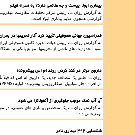
بیماری ابولا چیست و چه علائمی دارد؟ به همراه فیلم
به گزارش روان ما، رئیس مرکز تحقیقات مقاومت میکروبی
گوارشی همچون علایم بیماری ابولا است.
فدراسیون جهانی هموفیلی تأیید کرد آثار تحریمها در بحران
به گزارش روان ما، رییس هیات مدیره کانون هموفیلی ایرا
نمود محدودیت های ناشی از تحریمها، موانع بانکی و مشکل
داروی موثر در کند کردن روند ام اس پیشرونده
روان ما: طبق یک مطالعه جدید، یک داروی ام اس که قبلاً ت
در افراد دچار مولتیپل اسکلروزیس پیشرونده اولیه (PPMS) کُند نماید.
آیا آب نمک موجب جلوگیری از آنفولانزا می شود
به گزارش روان ما، یک متخصص بیماری های عفونی، در مورد
توضیحاتی داد.
شناسایی ۴۹۲ بیماری نادر