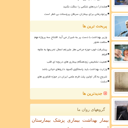
هشدار! دردهای شکمی را ساکت نکنید
پرتودرمانی برای بیماران سرطان پروستات بی خطر است
پربحث ترین ها
وزیر بهداشت با دست پر به شیراز می آید افتتاح سه پروژه مهم
سلامت محور
پیشرفت خوب حوزه جراحی مغز علیرغم اعمال تحریمها به علاوه
فیلم
اهمیت تشخیص زودهنگام بیماری های دریچه ای قلب
وزارت بهداشت باید پاسخگوی کمبود داروهای حیاتی باشد
شروع به کار اولین پلت فرم علمی ایران در حوزه فناوری های
دیابت
جدیدترین ها
گروههای روان ما
بیمار
بهداشت
بیماری
پزشک
بیمارستان